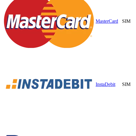
MasterCard
SIM
InstaDebit
SIM