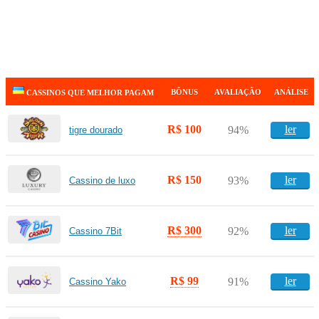
BÔNUS
AVALIAÇÃO
ANÁLISE
CASSINOS QUE MELHOR PAGAM
R$ 100
ler
94%
tigre dourado
R$ 150
ler
93%
Cassino de luxo
R$ 300
ler
92%
Cassino 7Bit
R$ 99
ler
91%
Cassino Yako