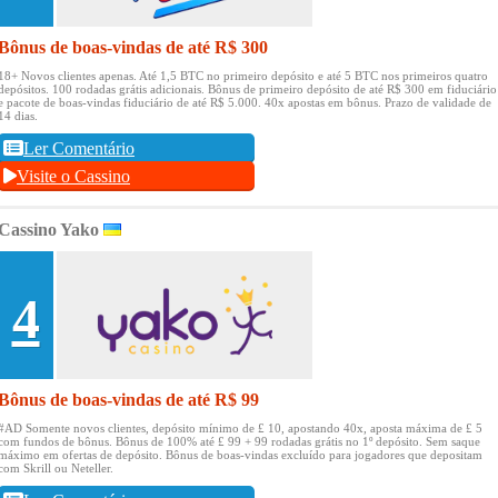
Bônus de boas-vindas de até R$ 300
18+ Novos clientes apenas.
Até 1,5 BTC no primeiro depósito e até 5 BTC nos primeiros quatro
depósitos.
100 rodadas grátis adicionais.
Bônus de primeiro depósito de até R$ 300 em fiduciário
e pacote de boas-vindas fiduciário de até R$ 5.000.
40x apostas em bônus.
Prazo de validade de
14 dias.
Ler Comentário
Visite o Cassino
Cassino Yako
4
Bônus de boas-vindas de até R$ 99
#AD Somente novos clientes, depósito mínimo de £ 10, apostando 40x, aposta máxima de £ 5
com fundos de bônus.
Bônus de 100% até £ 99 + 99 rodadas grátis no 1º depósito.
Sem saque
máximo em ofertas de depósito.
Bônus de boas-vindas excluído para jogadores que depositam
com Skrill ou Neteller.