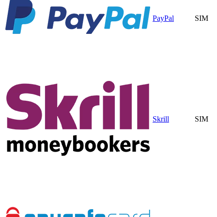
PayPal
SIM
Skrill
SIM