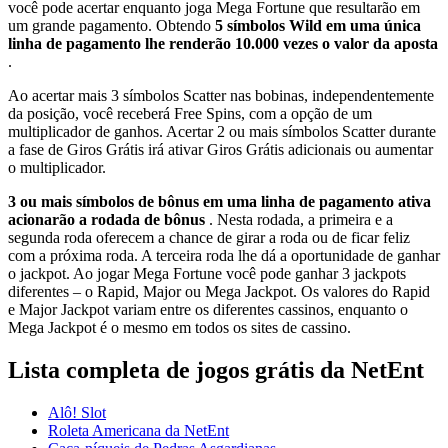
você pode acertar enquanto joga Mega Fortune que resultarão em
um grande pagamento. Obtendo
5 símbolos Wild em uma única
linha de pagamento lhe renderão 10.000 vezes o valor da aposta
.
Ao acertar mais 3 símbolos Scatter nas bobinas, independentemente
da posição, você receberá Free Spins, com a opção de um
multiplicador de ganhos. Acertar 2 ou mais símbolos Scatter durante
a fase de Giros Grátis irá ativar Giros Grátis adicionais ou aumentar
o multiplicador.
3 ou mais símbolos de bônus em uma linha de pagamento ativa
acionarão a rodada de bônus
. Nesta rodada, a primeira e a
segunda roda oferecem a chance de girar a roda ou de ficar feliz
com a próxima roda. A terceira roda lhe dá a oportunidade de ganhar
o jackpot. Ao jogar Mega Fortune você pode ganhar 3 jackpots
diferentes – o Rapid, Major ou Mega Jackpot. Os valores do Rapid
e Major Jackpot variam entre os diferentes cassinos, enquanto o
Mega Jackpot é o mesmo em todos os sites de cassino.
Lista completa de jogos grátis da NetEnt
Alô! Slot
Roleta Americana da NetEnt