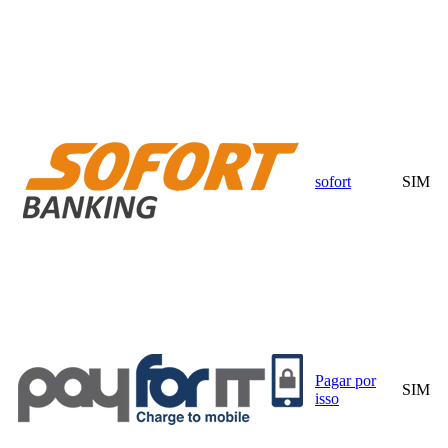
sofort
SIM
Pagar por
SIM
isso