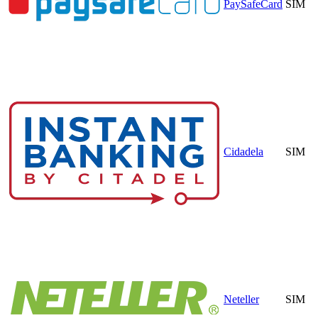
PaySafeCard
SIM
Cidadela
SIM
Neteller
SIM