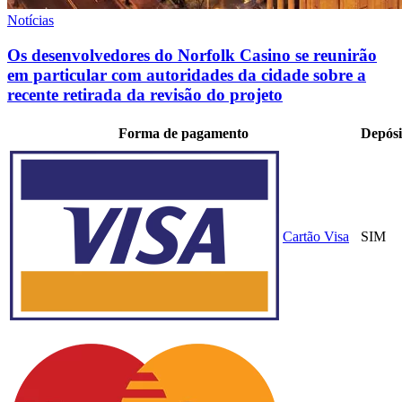
Notícias
Os desenvolvedores do Norfolk Casino se reunirão
em particular com autoridades da cidade sobre a
recente retirada da revisão do projeto
Forma de pagamento
Depósi
Cartão Visa
SIM