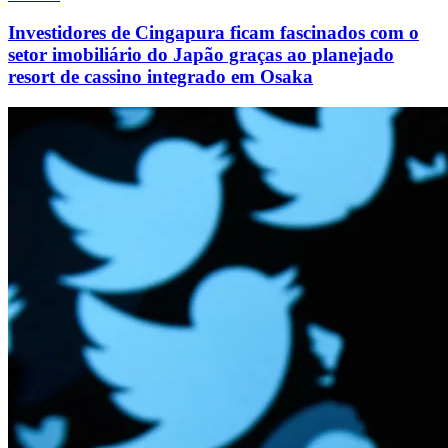
Investidores de Cingapura ficam fascinados com o
setor imobiliário do Japão graças ao planejado
resort de cassino integrado em Osaka