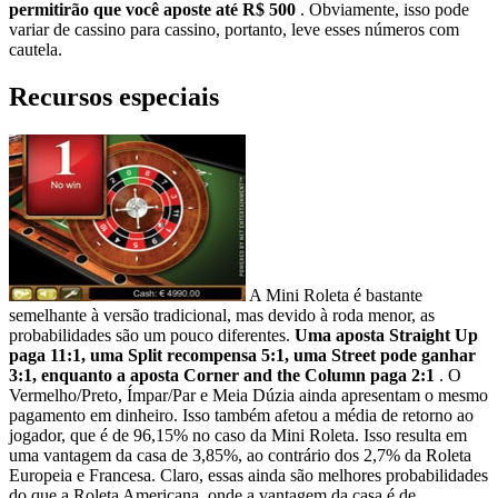
permitirão que você aposte até R$ 500
. Obviamente, isso pode
variar de cassino para cassino, portanto, leve esses números com
cautela.
Recursos especiais
A Mini Roleta é bastante
semelhante à versão tradicional, mas devido à roda menor, as
probabilidades são um pouco diferentes.
Uma aposta Straight Up
paga 11:1, uma Split recompensa 5:1, uma Street pode ganhar
3:1, enquanto a aposta Corner and the Column paga 2:1
. O
Vermelho/Preto, Ímpar/Par e Meia Dúzia ainda apresentam o mesmo
pagamento em dinheiro. Isso também afetou a média de retorno ao
jogador, que é de 96,15% no caso da Mini Roleta. Isso resulta em
uma vantagem da casa de 3,85%, ao contrário dos 2,7% da Roleta
Europeia e Francesa. Claro, essas ainda são melhores probabilidades
do que a Roleta Americana, onde a vantagem da casa é de