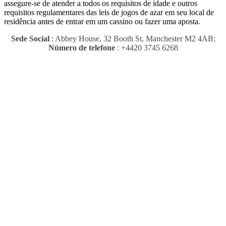
assegure-se de atender a todos os requisitos de idade e outros
requisitos regulamentares das leis de jogos de azar em seu local de
residência antes de entrar em um cassino ou fazer uma aposta.
Sede Social
: Abbey House, 32 Booth St, Manchester M2 4AB;
Número de telefone
: +4420 3745 6268