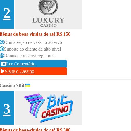
2
Bônus de boas-vindas de até R$ 150
Ótima seção de cassino ao vivo
Suporte ao cliente de alto nível
Bônus de recarga regulares
Ler Comentário
Visite o Cassino
Cassino 7Bit
3
Bônus de boas-vindas de até R$ 300