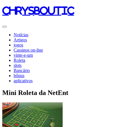
chrysboutic
Notícias
Artigos
jogos
Cassinos on-line
vinte-e-um
Roleta
slots
Bancário
bônus
aplicativos
Mini Roleta da NetEnt