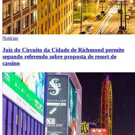
Notícias
Juiz do Circuito da Cidade de Richmond permite
segundo referendo sobre proposta de resort de
cassino