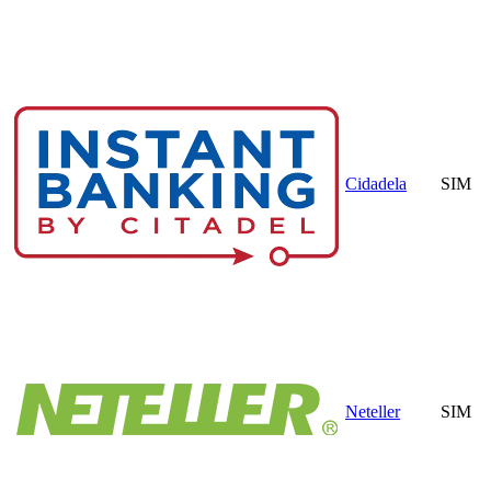
Cidadela
SIM
Neteller
SIM