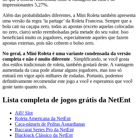
impressionantes 5,27%.
Além das probabilidades diferentes, a Mini Roleta também apresenta
uma versão da regra ‘la partage’ da Roleta Francesa. Sempre que a
bola cair na caçapa zero, todas as apostas (exceto aquelas colocadas
no zero, claro) serão reembolsadas pela metade do seu valor. Isso
beneficiará muito os jogadores, especialmente aqueles que fazem
apostas externas, pois não cobrem o bolso zero.
No geral, a Mini Roleta é uma variante condensada da versão
completa e não é muito diferente
. Simplificando, se você gosta
dos estilos tradicionais de roleta, também gostará deste. A vantagem
aumentada da casa pode afastar alguns jogadores, mas isso só
entrará em vigor após milhares de rodadas. Portanto, podemos
definitivamente recomendar este jogo a você e esperamos que você
goste tanto quanto nós.
Lista completa de jogos grátis da NetEnt
Alô! Slot
Roleta Americana da NetEnt
Caça-níqueis de Pedras Asgardianas
Baccarat Series Pro da NetEnt
Blackjack Clássico da NetEnt