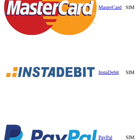
MasterCard
SIM
InstaDebit
SIM
PayPal
SIM