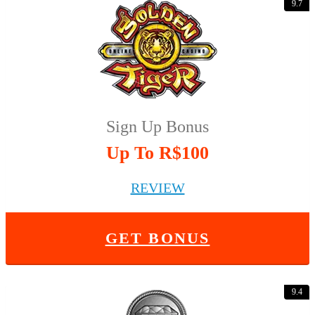
9.7
Sign Up Bonus
Up To R$100
REVIEW
GET BONUS
9.4