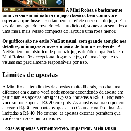
A Mini Roleta é basicamente
uma versão em miniatura do jogo clássico, bem como você
esperaria que fosse
. Isso também se reflete no visual do jogo. Em
vez de uma grande mesa de roleta tradicional, somos apresentados a
uma mesa mais versão compacta do layout e uma roda menor.
Os gráficos são no estilo NetEnt usual, com grande atenção aos
detalhes, animações suaves e música de fundo envolvente
. A
NetEnt tem um histórico de produzir jogos de ótima aparência e a
Mini Roleta não decepciona. Jogar este jogo é uma alegria e os
visuais são parcialmente responsáveis ​​por isso.
Limites de apostas
A Mini Roleta tem limites de apostas muito liberais, mas há uma
diferença em quanto você pode apostar dependendo da aposta em
particular. As apostas Straight Up são limitadas a R$ 10, enquanto
você só pode apostar R$ 20 em splits. As apostas na rua só podem
chegar a R$ 30, enquanto as apostas na Coluna e na Esquina são
limitadas a R$ 40. No entanto, as apostas externas permitem que
você corra riscos muito maiores.
Todas as apostas Vermelho/Preto, Ímpar/Par, Meia Dúzia