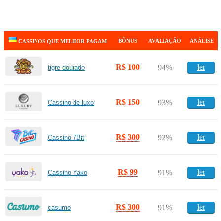
BÔNUS
AVALIAÇÃO
ANÁLISE
CASSINOS QUE MELHOR PAGAM
R$ 100
ler
94%
tigre dourado
R$ 150
ler
93%
Cassino de luxo
R$ 300
ler
92%
Cassino 7Bit
R$ 99
ler
91%
Cassino Yako
R$ 300
ler
91%
casumo