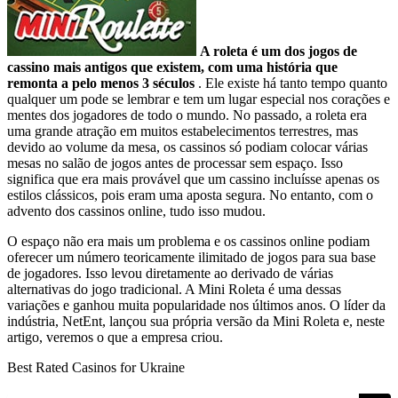
A roleta é um dos jogos de
cassino mais antigos que existem, com uma história que
remonta a pelo menos 3 séculos
. Ele existe há tanto tempo quanto
qualquer um pode se lembrar e tem um lugar especial nos corações e
mentes dos jogadores de todo o mundo. No passado, a roleta era
uma grande atração em muitos estabelecimentos terrestres, mas
devido ao volume da mesa, os cassinos só podiam colocar várias
mesas no salão de jogos antes de processar sem espaço. Isso
significa que era mais provável que um cassino incluísse apenas os
estilos clássicos, pois eram uma aposta segura. No entanto, com o
advento dos cassinos online, tudo isso mudou.
O espaço não era mais um problema e os cassinos online podiam
oferecer um número teoricamente ilimitado de jogos para sua base
de jogadores. Isso levou diretamente ao derivado de várias
alternativas do jogo tradicional. A Mini Roleta é uma dessas
variações e ganhou muita popularidade nos últimos anos. O líder da
indústria, NetEnt, lançou sua própria versão da Mini Roleta e, neste
artigo, veremos o que a empresa criou.
Best Rated Casinos for Ukraine