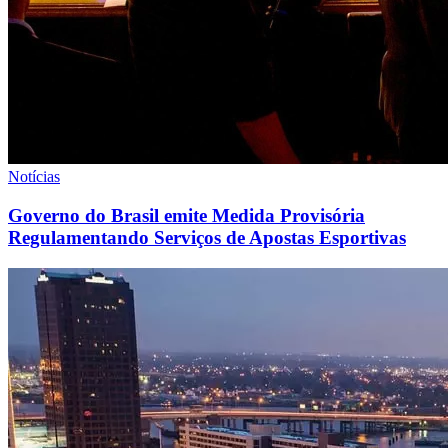
Notícias
Governo do Brasil emite Medida Provisória
Regulamentando Serviços de Apostas Esportivas