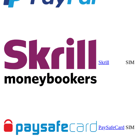
Skrill
SIM
PaySafeCard
SIM