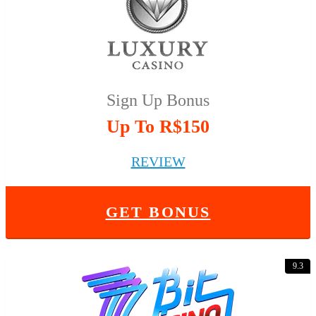
Sign Up Bonus
Up To R$150
REVIEW
GET BONUS
9.3