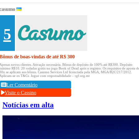
casumo
5
Bônus de boas-vindas de até R$ 300
Apenas novos clientes.
Ativação necessária.
Bônus de depósito de 100% até R$300.
Depósito
mínimo R$10.
20 rodadas grátis no jogo Book of Dead após o registro.
Os requisitos de aposta d
30x se aplicam aos bônus.
Casumo Services Ltd licenciada pela MGA, MGA/B2C/217/2012.
Aplicam-se os T&Cs.
Jogue com responsabilidade – rgf.org.mt
Ler Comentário
Visite o Cassino
Notícias em alta