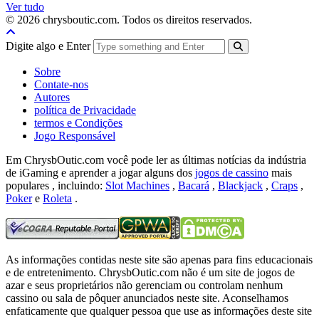
Ver tudo
© 2026 chrysboutic.com. Todos os direitos reservados.
Digite algo e Enter
Sobre
Contate-nos
Autores
política de Privacidade
termos e Condições
Jogo Responsável
Em ChrysbOutic.com você pode ler as últimas notícias da indústria
de iGaming e aprender a jogar alguns dos
jogos de cassino
mais
populares , incluindo:
Slot Machines
,
Bacará
,
Blackjack
,
Craps
,
Poker
e
Roleta
.
As informações contidas neste site são apenas para fins educacionais
e de entretenimento.
ChrysbOutic.com não é um site de jogos de
azar e seus proprietários não gerenciam ou controlam nenhum
cassino ou sala de pôquer anunciados neste site.
Aconselhamos
enfaticamente que qualquer pessoa que use as informações deste site