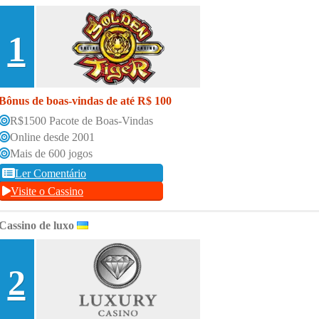
1
Bônus de boas-vindas de até R$ 100
R$1500 Pacote de Boas-Vindas
Online desde 2001
Mais de 600 jogos
Ler Comentário
Visite o Cassino
Cassino de luxo
2