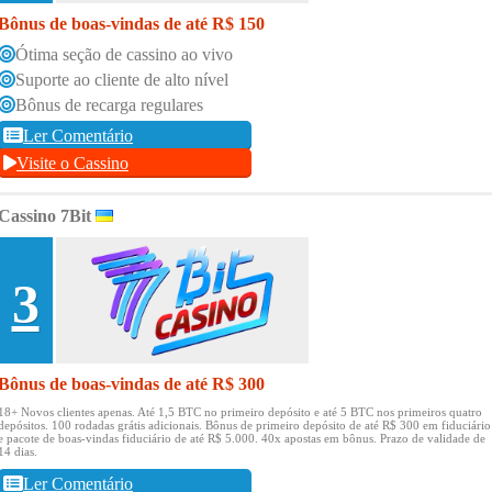
Bônus de boas-vindas de até R$ 150
Ótima seção de cassino ao vivo
Suporte ao cliente de alto nível
Bônus de recarga regulares
Ler Comentário
Visite o Cassino
Cassino 7Bit
3
Bônus de boas-vindas de até R$ 300
18+ Novos clientes apenas.
Até 1,5 BTC no primeiro depósito e até 5 BTC nos primeiros quatro
depósitos.
100 rodadas grátis adicionais.
Bônus de primeiro depósito de até R$ 300 em fiduciário
e pacote de boas-vindas fiduciário de até R$ 5.000.
40x apostas em bônus.
Prazo de validade de
14 dias.
Ler Comentário