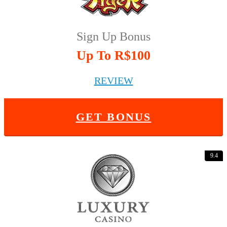
Sign Up Bonus
Up To R$100
REVIEW
GET BONUS
9.4