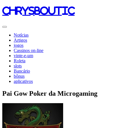
chrysboutic
Notícias
Artigos
jogos
Cassinos on-line
vinte-e-um
Roleta
slots
Bancário
bônus
aplicativos
Pai Gow Poker da Microgaming