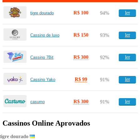
R$ 100
ler
94%
tigre dourado
R$ 150
ler
93%
Cassino de luxo
R$ 300
ler
92%
Cassino 7Bit
R$ 99
ler
91%
Cassino Yako
R$ 300
ler
91%
casumo
Cassinos Online Aprovados
tigre dourado