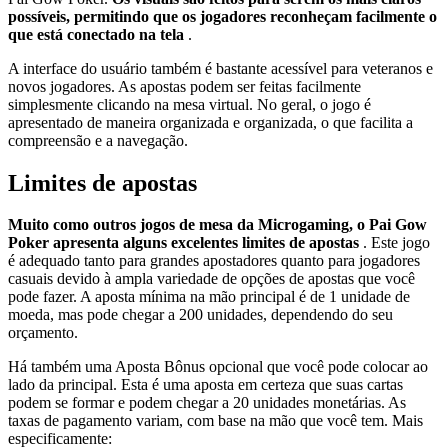
possíveis, permitindo que os jogadores reconheçam facilmente o
que está conectado na tela
.
A interface do usuário também é bastante acessível para veteranos e
novos jogadores. As apostas podem ser feitas facilmente
simplesmente clicando na mesa virtual. No geral, o jogo é
apresentado de maneira organizada e organizada, o que facilita a
compreensão e a navegação.
Limites de apostas
Muito como outros jogos de mesa da Microgaming, o Pai Gow
Poker apresenta alguns excelentes limites de apostas
. Este jogo
é adequado tanto para grandes apostadores quanto para jogadores
casuais devido à ampla variedade de opções de apostas que você
pode fazer. A aposta mínima na mão principal é de 1 unidade de
moeda, mas pode chegar a 200 unidades, dependendo do seu
orçamento.
Há também uma Aposta Bônus opcional que você pode colocar ao
lado da principal. Esta é uma aposta em certeza que suas cartas
podem se formar e podem chegar a 20 unidades monetárias. As
taxas de pagamento variam, com base na mão que você tem. Mais
especificamente: