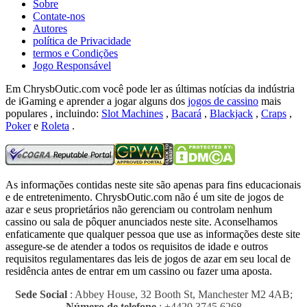
Sobre
Contate-nos
Autores
política de Privacidade
termos e Condições
Jogo Responsável
Em ChrysbOutic.com você pode ler as últimas notícias da indústria
de iGaming e aprender a jogar alguns dos
jogos de cassino
mais
populares , incluindo:
Slot Machines
,
Bacará
,
Blackjack
,
Craps
,
Poker
e
Roleta
.
As informações contidas neste site são apenas para fins educacionais
e de entretenimento.
ChrysbOutic.com não é um site de jogos de
azar e seus proprietários não gerenciam ou controlam nenhum
cassino ou sala de pôquer anunciados neste site.
Aconselhamos
enfaticamente que qualquer pessoa que use as informações deste site
assegure-se de atender a todos os requisitos de idade e outros
requisitos regulamentares das leis de jogos de azar em seu local de
residência antes de entrar em um cassino ou fazer uma aposta.
Sede Social
: Abbey House, 32 Booth St, Manchester M2 4AB;
Número de telefone
: +4420 3745 6268