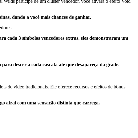
 Wilds participe de um cluster vencedor, você ativará o efeito Void
binas, dando a você mais chances de ganhar.
edores.
 para cada 3 símbolos vencedores extras, eles demonstraram um
á para descer a cada cascata até que desapareça da grade.
s de vídeo tradicionais. Ele oferece recursos e efeitos de bônus
ogo atrai com uma sensação distinta que carrega.