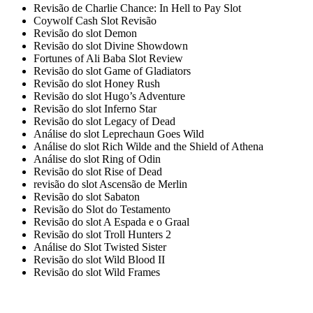
Revisão de Charlie Chance: In Hell to Pay Slot
Coywolf Cash Slot Revisão
Revisão do slot Demon
Revisão do slot Divine Showdown
Fortunes of Ali Baba Slot Review
Revisão do slot Game of Gladiators
Revisão do slot Honey Rush
Revisão do slot Hugo’s Adventure
Revisão do slot Inferno Star
Revisão do slot Legacy of Dead
Análise do slot Leprechaun Goes Wild
Análise do slot Rich Wilde and the Shield of Athena
Análise do slot Ring of Odin
Revisão do slot Rise of Dead
revisão do slot Ascensão de Merlin
Revisão do slot Sabaton
Revisão do Slot do Testamento
Revisão do slot A Espada e o Graal
Revisão do slot Troll Hunters 2
Análise do Slot Twisted Sister
Revisão do slot Wild Blood II
Revisão do slot Wild Frames