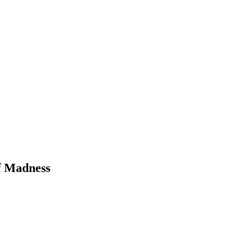
of Madness