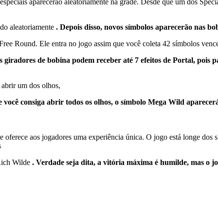
especiais aparecerão aleatoriamente na grade. Desde que um dos Special
ado aleatoriamente
. Depois disso, novos símbolos aparecerão nas bo
ree Round. Ele entra no jogo assim que você coleta 42 símbolos venc
os giradores de bobina podem receber até 7 efeitos de Portal, pois
 abrir um dos olhos,
e você consiga abrir todos os olhos, o símbolo Mega Wild aparecer
oferece aos jogadores uma experiência única. O jogo está longe dos slot
s
Rich Wilde
. Verdade seja dita, a vitória máxima é humilde, mas o j