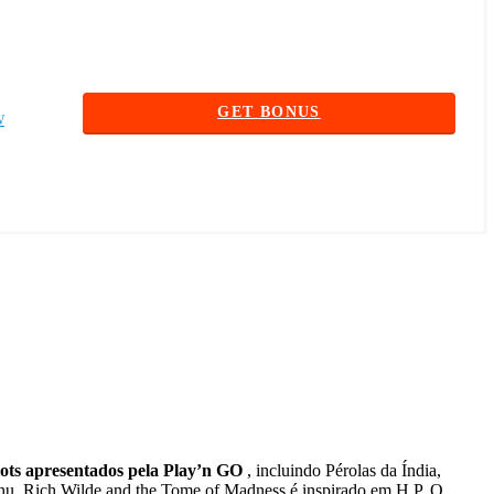
GET BONUS
W
lots apresentados pela Play’n GO
, incluindo Pérolas da Índia,
lhu. Rich Wilde and the Tome of Madness é inspirado em H.P. O