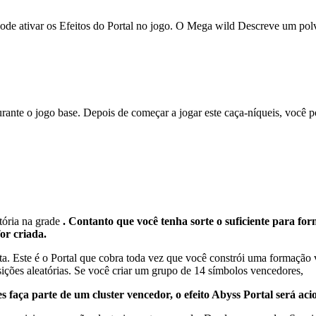
ode ativar os Efeitos do Portal no jogo. O Mega wild Descreve um polv
ante o jogo base. Depois de começar a jogar este caça-níqueis, você 
tória na grade
. Contanto que você tenha sorte o suficiente para f
or criada.
ta. Este é o Portal que cobra toda vez que você constrói uma formação
sições aleatórias. Se você criar um grupo de 14 símbolos vencedores,
s faça parte de um cluster vencedor, o efeito Abyss Portal será a