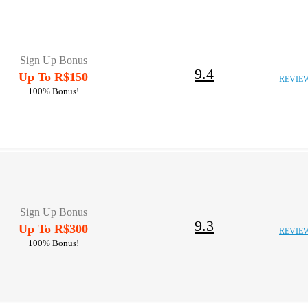
Sign Up Bonus
9.4
Up To R$150
REVIE
100% Bonus!
Sign Up Bonus
9.3
Up To R$300
REVIE
100% Bonus!