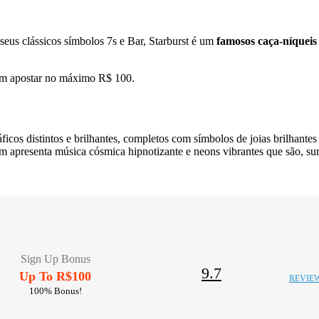
eus clássicos símbolos 7s e Bar, Starburst é um
famosos caça-níqueis
em apostar no máximo R$ 100.
áficos distintos e brilhantes, completos com símbolos de joias brilhan
m apresenta música cósmica hipnotizante e neons vibrantes que são, su
Sign Up Bonus
9.7
Up To R$100
REVIE
100% Bonus!