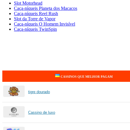
Slot Motorhead
Caça-níqueis Planeta dos Macacos
Caça-níqueis Reel Rush
Slot da Torre de Vapor
Caça-níqueis O Homem Invisível
Caça-níqueis TwinSpin
CASSINOS QUE MELHOR PAGAM
tigre dourado
Cassino de luxo