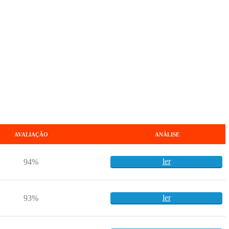
AVALIAÇÃO
ANÁLISE
ler
94%
ler
93%