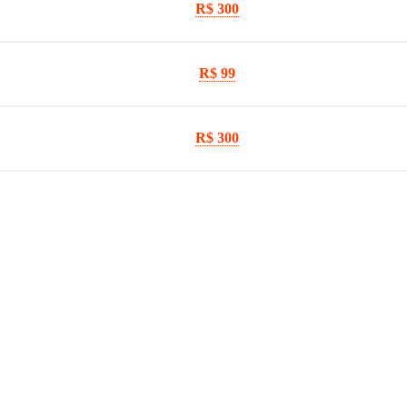
R$ 300
R$ 99
R$ 300