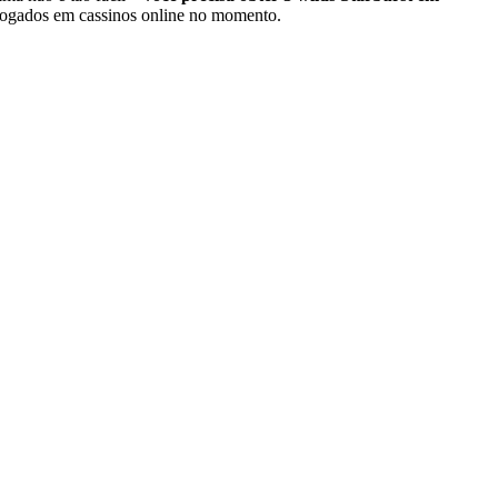
s jogados em cassinos online no momento.