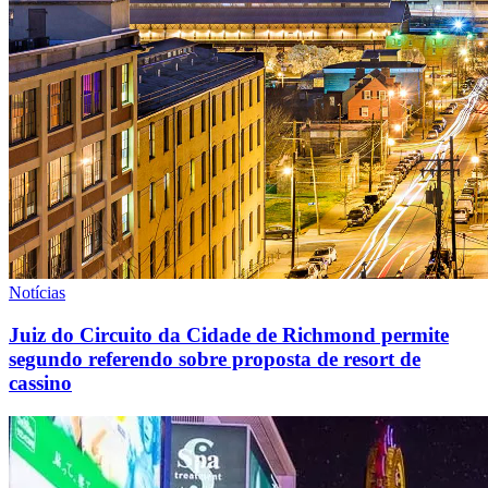
Notícias
Juiz do Circuito da Cidade de Richmond permite
segundo referendo sobre proposta de resort de
cassino