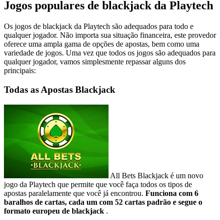
Jogos populares de blackjack da Playtech
Os jogos de blackjack da Playtech são adequados para todo e
qualquer jogador. Não importa sua situação financeira, este provedor
oferece uma ampla gama de opções de apostas, bem como uma
variedade de jogos. Uma vez que todos os jogos são adequados para
qualquer jogador, vamos simplesmente repassar alguns dos
principais:
Todas as Apostas Blackjack
All Bets Blackjack é um novo
jogo da Playtech que permite que você faça todos os tipos de
apostas paralelamente que você já encontrou.
Funciona com 6
baralhos de cartas, cada um com 52 cartas padrão e segue o
formato europeu de blackjack
.