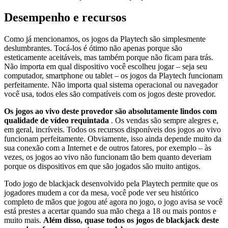
Desempenho e recursos
Como já mencionamos, os jogos da Playtech são simplesmente
deslumbrantes. Tocá-los é ótimo não apenas porque são
esteticamente aceitáveis, mas também porque não ficam para trás.
Não importa em qual dispositivo você escolheu jogar – seja seu
computador, smartphone ou tablet – os jogos da Playtech funcionam
perfeitamente. Não importa qual sistema operacional ou navegador
você usa, todos eles são compatíveis com os jogos deste provedor.
Os jogos ao vivo deste provedor são absolutamente lindos com
qualidade de vídeo requintada
. Os vendas são sempre alegres e,
em geral, incríveis. Todos os recursos disponíveis dos jogos ao vivo
funcionam perfeitamente. Obviamente, isso ainda depende muito da
sua conexão com a Internet e de outros fatores, por exemplo – às
vezes, os jogos ao vivo não funcionam tão bem quanto deveriam
porque os dispositivos em que são jogados são muito antigos.
Todo jogo de blackjack desenvolvido pela Playtech permite que os
jogadores mudem a cor da mesa, você pode ver seu histórico
completo de mãos que jogou até agora no jogo, o jogo avisa se você
está prestes a acertar quando sua mão chega a 18 ou mais pontos e
muito mais.
Além disso, quase todos os jogos de blackjack deste