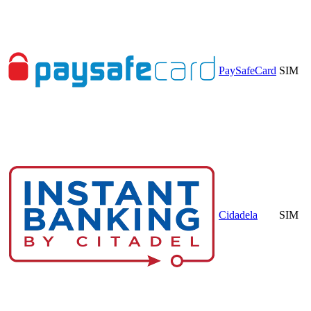
PaySafeCard
SIM
Cidadela
SIM