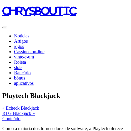
chrysboutic
Notícias
Artigos
jogos
Cassinos on-line
vinte-e-um
Roleta
slots
Bancário
bônus
aplicativos
Playtech Blackjack
« Echeck Blackjack
RTG Blackjack »
Conteúdo
Como a maioria dos fornecedores de software, a Playtech oferece