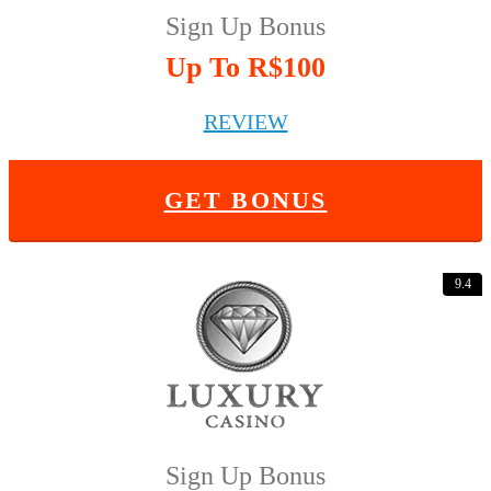
Sign Up Bonus
Up To R$100
REVIEW
GET BONUS
9.4
Sign Up Bonus