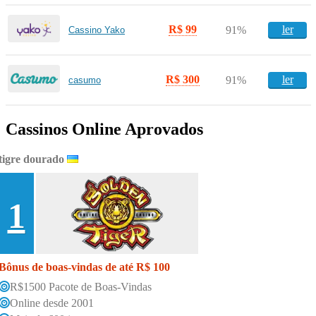
R$ 99
ler
91%
Cassino Yako
R$ 300
ler
91%
casumo
Cassinos Online Aprovados
tigre dourado
1
Bônus de boas-vindas de até R$ 100
R$1500 Pacote de Boas-Vindas
Online desde 2001