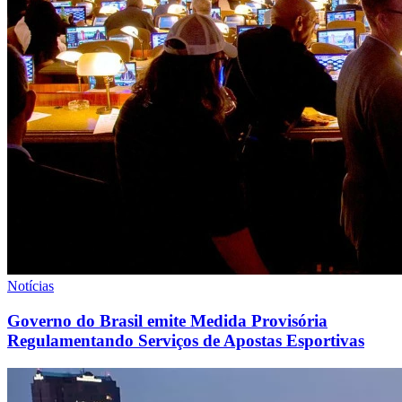
Notícias
Governo do Brasil emite Medida Provisória
Regulamentando Serviços de Apostas Esportivas