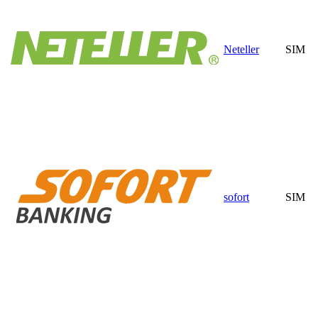
Neteller
SIM
sofort
SIM