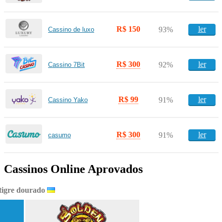
R$ 150
ler
93%
Cassino de luxo
R$ 300
ler
92%
Cassino 7Bit
R$ 99
ler
91%
Cassino Yako
R$ 300
ler
91%
casumo
Cassinos Online Aprovados
tigre dourado