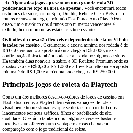
tela.
Alguns dos jogos apresentam uma grande roda 3D
posicionada no topo da área de apostas
. Você encontrará todos
os botões clássicos, como Spin, Double, Rebet e Clear Bets, e há
muitos recursos no jogo, incluindo Fast Play e Auto Play. Além
disso, um o histórico dos últimos oito números vencedores é
exibido, bem como outras estatísticas interessantes.
Os limites da mesa são flexíveis e dependentes do status VIP do
jogador no cassino
. Geralmente, a aposta mínima por rodada é de
R$ 0,50, enquanto a aposta máxima chega a R$ 3.000, mas a
configuração típica também pode ser ajustada por alguns cassinos.
Há também duas notáveis, a sabre, a 3D Roulette Premium onde as
apostas vão de R$ 0,20 a R$ 1.000 e a Live Roulette onde a aposta
mínima é de R$ 1,00 e a máxima pode chegar a R$ 250.000.
Principais jogos de roleta da Playtech
Como um dos melhores desenvolvedores de jogos de cassino em
Flash atualmente, a Playtech tem várias variações de roleta
visualmente impressionantes, que se destacam da maioria dos
lançamentos por seus gráficos, filhos e jogabilidade de alta
qualidade. O estúdio também criou algumas versões bastante
lucrativas que oferecem uma vantagem de casa baixa em
comparação com o jogo tradicional de roleta.