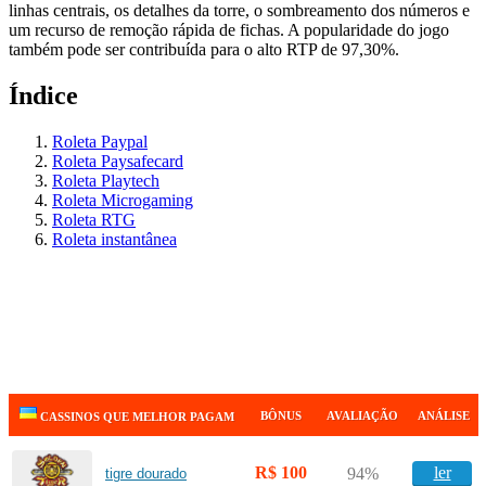
linhas centrais, os detalhes da torre, o sombreamento dos números e
um recurso de remoção rápida de fichas. A popularidade do jogo
também pode ser contribuída para o alto RTP de 97,30%.
Índice
Roleta Paypal
Roleta Paysafecard
Roleta Playtech
Roleta Microgaming
Roleta RTG
Roleta instantânea
BÔNUS
AVALIAÇÃO
ANÁLISE
CASSINOS QUE MELHOR PAGAM
R$ 100
ler
94%
tigre dourado