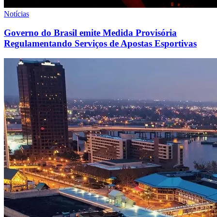
Notícias
Governo do Brasil emite Medida Provisória
Regulamentando Serviços de Apostas Esportivas