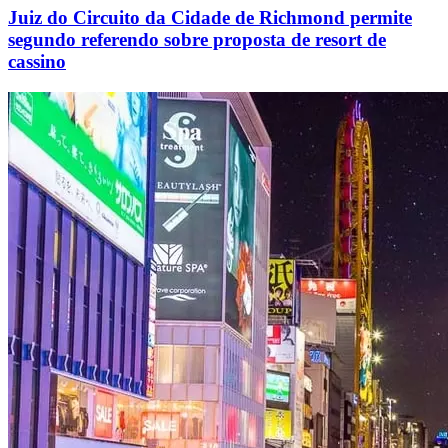
Juiz do Circuito da Cidade de Richmond permite
segundo referendo sobre proposta de resort de
cassino