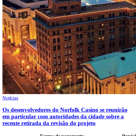
Notícias
Os desenvolvedores do Norfolk Casino se reunirão
em particular com autoridades da cidade sobre a
recente retirada da revisão do projeto