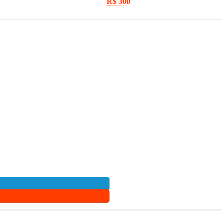
R$ 300