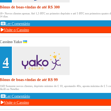
Bônus de boas-vindas de até R$ 300
18+ Novos clientes apenas.
Até 1,5 BTC no primeiro depósito e até 5 BTC nos primeiros quatro d
14 dias.
Ler Comentário
Visite o Cassino
Cassino Yako
4
Bônus de boas-vindas de até R$ 99
#AD Somente novos clientes, depósito mínimo de £ 10, apostando 40x, aposta máxima de £ 5 c
Skrill ou Neteller.
Ler Comentário
Visite o Cassino