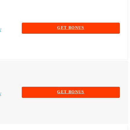
GET BONUS
W
GET BONUS
W