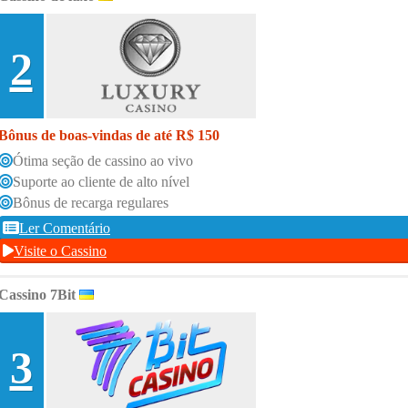
2
Bônus de boas-vindas de até R$ 150
Ótima seção de cassino ao vivo
Suporte ao cliente de alto nível
Bônus de recarga regulares
Ler Comentário
Visite o Cassino
Cassino 7Bit
3