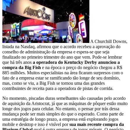
A Churchill Downs,
listada na Nasdaq, afirmou que o acordo recebeu a aprovação do
conselho de administração da empresa e espera-se que seja
finalizado no primeiro trimestre do ano que vem. Pode-se lembrar
que há três anos
a operadora do Kentucky Derby anunciou a
compra da Big Fish
e na época o preço do negócio chegou a R$
885 milhões. Muitos especialistas na área ficaram surpresos com o
fato de a empresa estar se ramificando tão longe de seu domínio,
mas, como se viu, a Big Fish se tornou uma das grandes
contribuintes de receita para a operadora de pistas de corrida.
No momento, piscadas duras semelhantes são causadas pelo acordo
de aquisição da Aristocrat, já que as máquinas de pôquer estão muito
longe dos jogos para celular. No entanto, o pensar por trás dessa
mudança pode ser mais simples do que o esperado. Como parte de
uma estratégia de longo prazo, a empresa está explorando jogos
mobile e desktop e isso é visível por
sua mais recente compra da
Plarium Global
qual é outra empresa de jogos móveis. O negócio