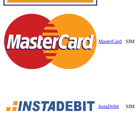
MasterCard
SIM
InstaDebit
SIM