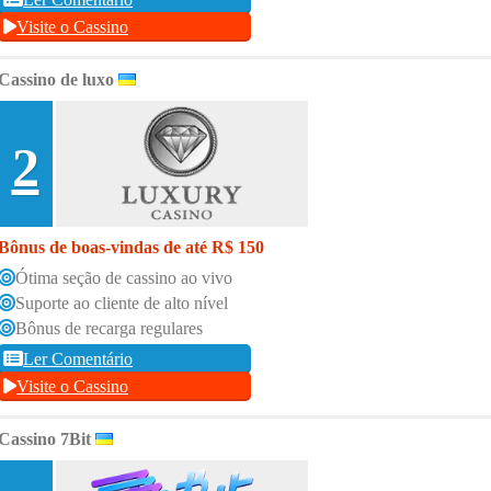
Visite o Cassino
Cassino de luxo
2
Bônus de boas-vindas de até R$ 150
Ótima seção de cassino ao vivo
Suporte ao cliente de alto nível
Bônus de recarga regulares
Ler Comentário
Visite o Cassino
Cassino 7Bit