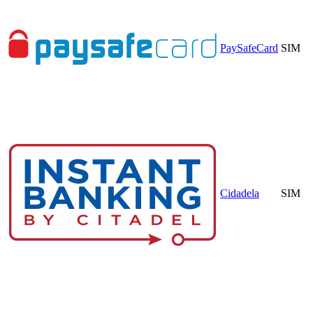
PaySafeCard
SIM
Cidadela
SIM