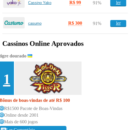
R$ 99
ler
91%
Cassino Yako
R$ 300
ler
91%
casumo
Cassinos Online Aprovados
tigre dourado
1
Bônus de boas-vindas de até R$ 100
R$1500 Pacote de Boas-Vindas
Online desde 2001
Mais de 600 jogos
Ler Comentário