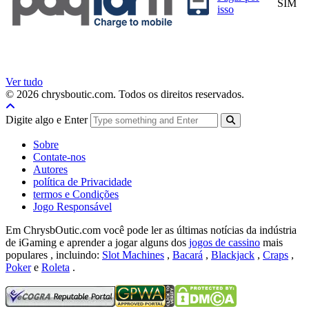
SIM
isso
Ver tudo
© 2026 chrysboutic.com. Todos os direitos reservados.
Digite algo e Enter
Sobre
Contate-nos
Autores
política de Privacidade
termos e Condições
Jogo Responsável
Em ChrysbOutic.com você pode ler as últimas notícias da indústria
de iGaming e aprender a jogar alguns dos
jogos de cassino
mais
populares , incluindo:
Slot Machines
,
Bacará
,
Blackjack
,
Craps
,
Poker
e
Roleta
.