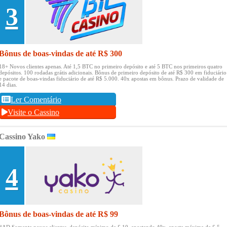
3
Bônus de boas-vindas de até R$ 300
18+ Novos clientes apenas.
Até 1,5 BTC no primeiro depósito e até 5 BTC nos primeiros quatro
depósitos.
100 rodadas grátis adicionais.
Bônus de primeiro depósito de até R$ 300 em fiduciário
e pacote de boas-vindas fiduciário de até R$ 5.000.
40x apostas em bônus.
Prazo de validade de
14 dias.
Ler Comentário
Visite o Cassino
Cassino Yako
4
Bônus de boas-vindas de até R$ 99
#AD Somente novos clientes, depósito mínimo de £ 10, apostando 40x, aposta máxima de £ 5