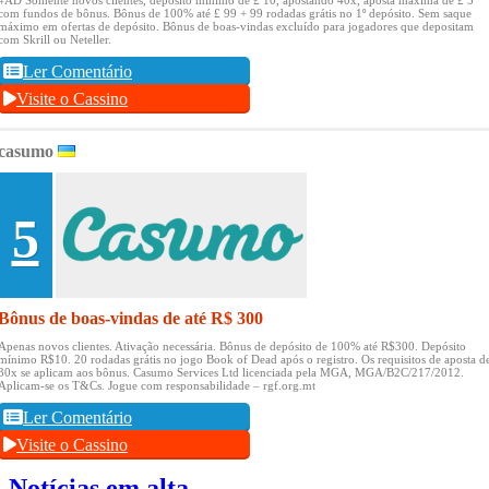
com fundos de bônus.
Bônus de 100% até £ 99 + 99 rodadas grátis no 1º depósito.
Sem saque
máximo em ofertas de depósito.
Bônus de boas-vindas excluído para jogadores que depositam
com Skrill ou Neteller.
Ler Comentário
Visite o Cassino
casumo
5
Bônus de boas-vindas de até R$ 300
Apenas novos clientes.
Ativação necessária.
Bônus de depósito de 100% até R$300.
Depósito
mínimo R$10.
20 rodadas grátis no jogo Book of Dead após o registro.
Os requisitos de aposta d
30x se aplicam aos bônus.
Casumo Services Ltd licenciada pela MGA, MGA/B2C/217/2012.
Aplicam-se os T&Cs.
Jogue com responsabilidade – rgf.org.mt
Ler Comentário
Visite o Cassino
Notícias em alta