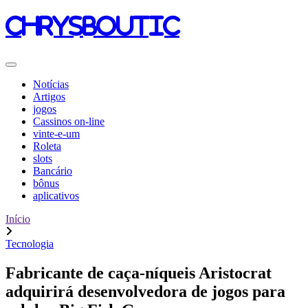
chrysboutic
Notícias
Artigos
jogos
Cassinos on-line
vinte-e-um
Roleta
slots
Bancário
bônus
aplicativos
Início
Tecnologia
Fabricante de caça-níqueis Aristocrat
adquirirá desenvolvedora de jogos para