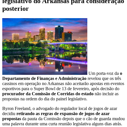
legislativo do Arkansas para consideração
posterior
Um porta-voz da
o
Departamento de Finanças e Administração
revelou que os três
cassinos em operação no Arkansas não aceitarão apostas em eventos
esportivos para o Super Bowl de 13 de fevereiro, após decisão do
procurador da Comissão de Corridas do estado
não incluir as
propostas na ordem do dia do painel legislativo.
Byron Freeland, o advogado do regulador local de jogos de azar
decidiu
retirando as regras de expansão de jogos de azar
propostas
da pauta da Comissão depois que o cão de guarda mudou
uma palavra durante uma curta reunião legislativa alguns dias atrás.