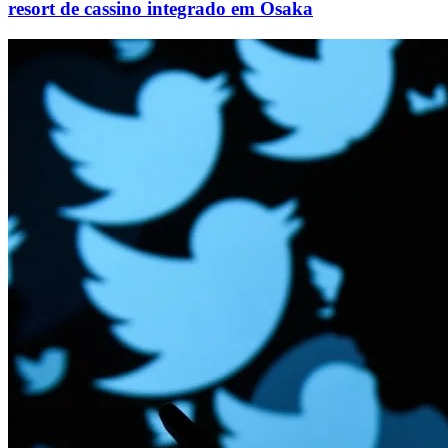
resort de cassino integrado em Osaka