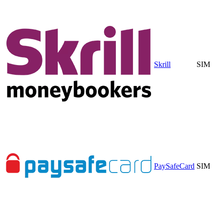
Skrill
SIM
PaySafeCard
SIM