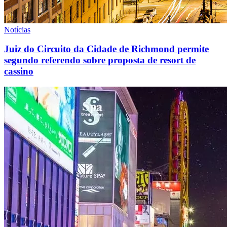
Notícias
Juiz do Circuito da Cidade de Richmond permite
segundo referendo sobre proposta de resort de
cassino