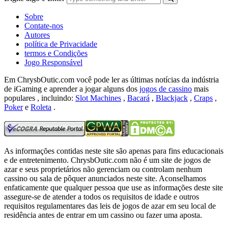
Sobre
Contate-nos
Autores
política de Privacidade
termos e Condições
Jogo Responsável
Em ChrysbOutic.com você pode ler as últimas notícias da indústria
de iGaming e aprender a jogar alguns dos
jogos de cassino
mais
populares , incluindo:
Slot Machines
,
Bacará
,
Blackjack
,
Craps
,
Poker
e
Roleta
.
As informações contidas neste site são apenas para fins educacionais
e de entretenimento.
ChrysbOutic.com não é um site de jogos de
azar e seus proprietários não gerenciam ou controlam nenhum
cassino ou sala de pôquer anunciados neste site.
Aconselhamos
enfaticamente que qualquer pessoa que use as informações deste site
assegure-se de atender a todos os requisitos de idade e outros
requisitos regulamentares das leis de jogos de azar em seu local de
residência antes de entrar em um cassino ou fazer uma aposta.