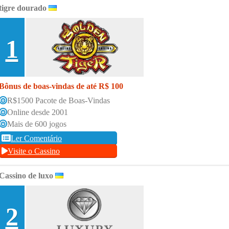
tigre dourado
1
Bônus de boas-vindas de até R$ 100
R$1500 Pacote de Boas-Vindas
Online desde 2001
Mais de 600 jogos
Ler Comentário
Visite o Cassino
Cassino de luxo
2