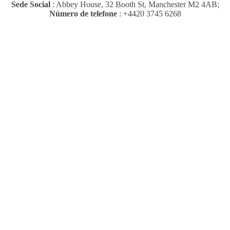
Sede Social
: Abbey House, 32 Booth St, Manchester M2 4AB;
Número de telefone
: +4420 3745 6268