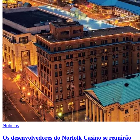
Notícias
Os desenvolvedores do Norfolk Casino se reunirão