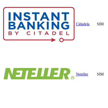
Cidadela
SIM
Neteller
SIM