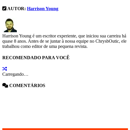
AUTOR:
Harrison Young
Harrison Young é um escritor experiente, que iniciou sua carreira há
quase 8 anos. Antes de se juntar à nossa equipe no ChrysbOutic, ele
trabalhou como editor de uma pequena revista.
RECOMENDADO PARA VOCÊ
Carregando…
COMENTÁRIOS