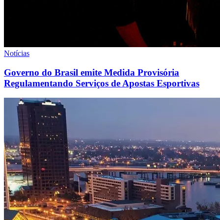
Notícias
Governo do Brasil emite Medida Provisória
Regulamentando Serviços de Apostas Esportivas