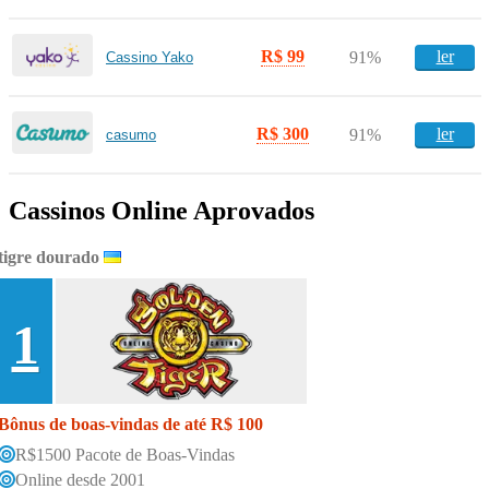
R$ 99
ler
91%
Cassino Yako
R$ 300
ler
91%
casumo
Cassinos Online Aprovados
tigre dourado
1
Bônus de boas-vindas de até R$ 100
R$1500 Pacote de Boas-Vindas
Online desde 2001