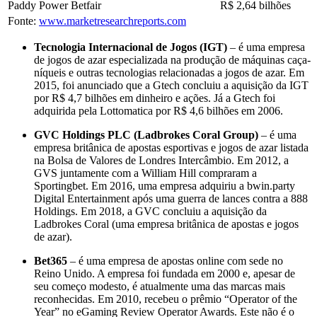
Paddy Power Betfair
R$ 2,64 bilhões
Fonte:
www.marketresearchreports.com
Tecnologia Internacional de Jogos (IGT)
– é uma empresa
de jogos de azar especializada na produção de máquinas caça-
níqueis e outras tecnologias relacionadas a jogos de azar. Em
2015, foi anunciado que a Gtech concluiu a aquisição da IGT
por R$ 4,7 bilhões em dinheiro e ações. Já a Gtech foi
adquirida pela Lottomatica por R$ 4,6 bilhões em 2006.
GVC Holdings PLC (Ladbrokes Coral Group)
– é uma
empresa britânica de apostas esportivas e jogos de azar listada
na Bolsa de Valores de Londres Intercâmbio. Em 2012, a
GVS juntamente com a William Hill compraram a
Sportingbet. Em 2016, uma empresa adquiriu a bwin.party
Digital Entertainment após uma guerra de lances contra a 888
Holdings. Em 2018, a GVC concluiu a aquisição da
Ladbrokes Coral (uma empresa britânica de apostas e jogos
de azar).
Bet365
– é uma empresa de apostas online com sede no
Reino Unido. A empresa foi fundada em 2000 e, apesar de
seu começo modesto, é atualmente uma das marcas mais
reconhecidas. Em 2010, recebeu o prêmio “Operator of the
Year” no eGaming Review Operator Awards. Este não é o