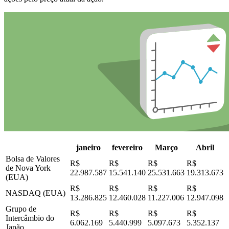
janeiro
fevereiro
Março
Abril
Bolsa de Valores
R$
R$
R$
R$
de Nova York
22.987.587
15.541.140
25.531.663
19.313.673
(EUA)
R$
R$
R$
R$
NASDAQ (EUA)
13.286.825
12.460.028
11.227.006
12.947.098
Grupo de
R$
R$
R$
R$
Intercâmbio do
6.062.169
5.440.999
5.097.673
5.352.137
Japão