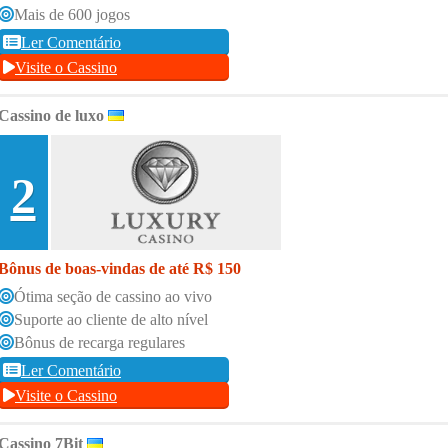
Mais de 600 jogos
Ler Comentário
Visite o Cassino
Cassino de luxo
2
Bônus de boas-vindas de até R$ 150
Ótima seção de cassino ao vivo
Suporte ao cliente de alto nível
Bônus de recarga regulares
Ler Comentário
Visite o Cassino
Cassino 7Bit