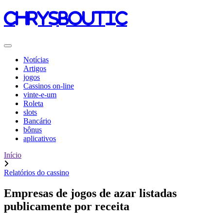
chrysboutic
Notícias
Artigos
jogos
Cassinos on-line
vinte-e-um
Roleta
slots
Bancário
bônus
aplicativos
Início
Relatórios do cassino
Empresas de jogos de azar listadas
publicamente por receita