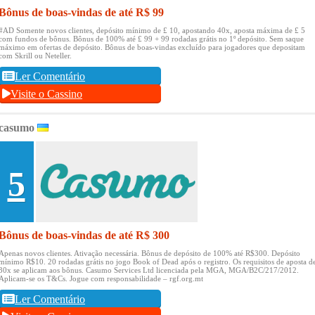
Bônus de boas-vindas de até R$ 99
#AD Somente novos clientes, depósito mínimo de £ 10, apostando 40x, aposta máxima de £ 5
com fundos de bônus.
Bônus de 100% até £ 99 + 99 rodadas grátis no 1º depósito.
Sem saque
máximo em ofertas de depósito.
Bônus de boas-vindas excluído para jogadores que depositam
com Skrill ou Neteller.
Ler Comentário
Visite o Cassino
casumo
5
Bônus de boas-vindas de até R$ 300
Apenas novos clientes.
Ativação necessária.
Bônus de depósito de 100% até R$300.
Depósito
mínimo R$10.
20 rodadas grátis no jogo Book of Dead após o registro.
Os requisitos de aposta d
30x se aplicam aos bônus.
Casumo Services Ltd licenciada pela MGA, MGA/B2C/217/2012.
Aplicam-se os T&Cs.
Jogue com responsabilidade – rgf.org.mt
Ler Comentário