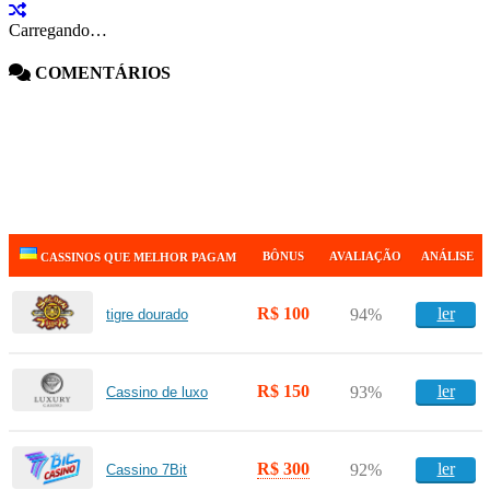
Carregando…
COMENTÁRIOS
BÔNUS
AVALIAÇÃO
ANÁLISE
CASSINOS QUE MELHOR PAGAM
R$ 100
ler
94%
tigre dourado
R$ 150
ler
93%
Cassino de luxo
R$ 300
ler
92%
Cassino 7Bit