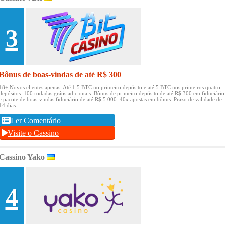
3
Bônus de boas-vindas de até R$ 300
18+ Novos clientes apenas.
Até 1,5 BTC no primeiro depósito e até 5 BTC nos primeiros quatro
depósitos.
100 rodadas grátis adicionais.
Bônus de primeiro depósito de até R$ 300 em fiduciário
e pacote de boas-vindas fiduciário de até R$ 5.000.
40x apostas em bônus.
Prazo de validade de
14 dias.
Ler Comentário
Visite o Cassino
Cassino Yako
4