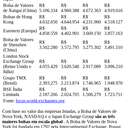
Bolsa de Valores
R$
R$
R$
R$
de Xangai (China)
5.106.334
4.960.388
4.672.363
4.919.616
Bolsas de Hong
R$
R$
R$
R$
Kong
4.632.650
4.644.954
4.231.960
4.518.127
R$
R$
R$
R$
Euronext (Europa)
4.858.559
4.402.901
3.669.150
3.857.163
Bolsa de Valores
R$
R$
R$
R$
de Shenzhen
3.502.280
3.572.795
3.275.302
3.491.510
(China)
London Stock
Exchange Group
R$
R$
R$
R$
(Reino Unido e
4.055.429
3.620.546
2.917.089
3.096.210
Itália)
Grupo TMX
R$
R$
R$
R$
(Brasil)
2.393.275
2.213.874
1.746.965
1.948.970
BSE Índia
R$
R$
R$
R$
Limitada
2.187.266
2.024.705
1.506.279
1.723.711
Fonte:
focus.world-exchanges.org
Com base no valor das empresas listadas, a Bolsa de Valores de
Nova York, NASDAQ e o Japan Exchange Group
são as três
maiores bolsas em escala global
. A Bolsa de Valores de Nova
York foi fundada em 1792 pela Intercontinental Exchange. Possui