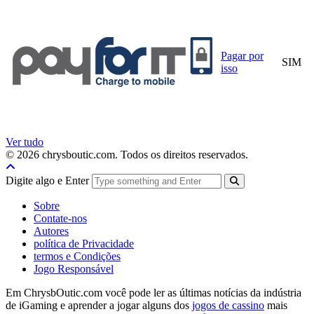
Pagar por
SIM
isso
Ver tudo
© 2026 chrysboutic.com. Todos os direitos reservados.
Digite algo e Enter
Sobre
Contate-nos
Autores
política de Privacidade
termos e Condições
Jogo Responsável
Em ChrysbOutic.com você pode ler as últimas notícias da indústria
de iGaming e aprender a jogar alguns dos
jogos de cassino
mais