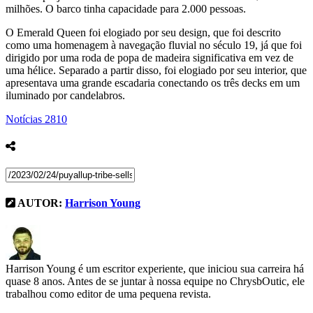
milhões. O barco tinha capacidade para 2.000 pessoas.
O Emerald Queen foi elogiado por seu design, que foi descrito
como uma homenagem à navegação fluvial no século 19, já que foi
dirigido por uma roda de popa de madeira significativa em vez de
uma hélice. Separado a partir disso, foi elogiado por seu interior, que
apresentava uma grande escadaria conectando os três decks em um
iluminado por candelabros.
Notícias
2810
AUTOR:
Harrison Young
Harrison Young é um escritor experiente, que iniciou sua carreira há
quase 8 anos. Antes de se juntar à nossa equipe no ChrysbOutic, ele
trabalhou como editor de uma pequena revista.