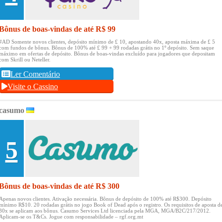
Bônus de boas-vindas de até R$ 99
#AD Somente novos clientes, depósito mínimo de £ 10, apostando 40x, aposta máxima de £ 5
com fundos de bônus.
Bônus de 100% até £ 99 + 99 rodadas grátis no 1º depósito.
Sem saque
máximo em ofertas de depósito.
Bônus de boas-vindas excluído para jogadores que depositam
com Skrill ou Neteller.
Ler Comentário
Visite o Cassino
casumo
5
Bônus de boas-vindas de até R$ 300
Apenas novos clientes.
Ativação necessária.
Bônus de depósito de 100% até R$300.
Depósito
mínimo R$10.
20 rodadas grátis no jogo Book of Dead após o registro.
Os requisitos de aposta d
30x se aplicam aos bônus.
Casumo Services Ltd licenciada pela MGA, MGA/B2C/217/2012.
Aplicam-se os T&Cs.
Jogue com responsabilidade – rgf.org.mt