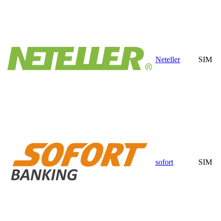
Neteller
SIM
sofort
SIM