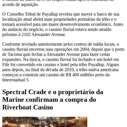
acordo de aquisição.
O Conselho Tribal de Puyallup revelou que mover o barco de sua
localização atual abrirá mais propriedades portuárias da tribo e o
tornará acessível para um maior desenvolvimento econômico. Antes
do anúncio do negócio, o cassino fluvial estava sendo atraído
próximo à 2102 Alexander Avenue.
Conforme revelado anteriormente pelos centros de mídia locais, o
cassino fluvial encerrou suas operações em 2004, depois que o porto
de Tacoma quis fechar a Alexander Avenue para fazer certas
expansões. Na época, o cassino fluvial foi fechado e um hotel em
Fife foi convertido em cassino e hotel pela tribo Puyallup. Alguns
anos depois, no final da década de 2010, a tribo nativa americana
começou a construir um cassino de R$ 400 milhões perto da
Interestadual 5.
Spectral Crade e o proprietário da
Marine confirmam a compra do
Riverboat Casino