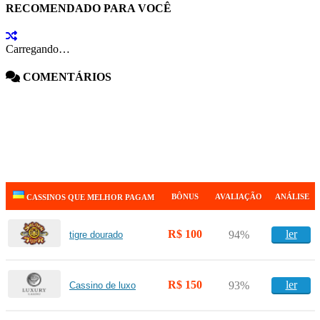
RECOMENDADO PARA VOCÊ
Carregando…
COMENTÁRIOS
BÔNUS
AVALIAÇÃO
ANÁLISE
CASSINOS QUE MELHOR PAGAM
R$ 100
ler
94%
tigre dourado
R$ 150
ler
93%
Cassino de luxo