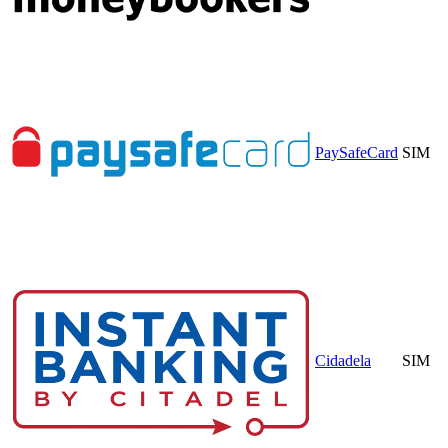
PaySafeCard
SIM
Cidadela
SIM