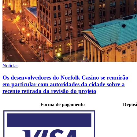
Notícias
Os desenvolvedores do Norfolk Casino se reunirão
em particular com autoridades da cidade sobre a
recente retirada da revisão do projeto
Forma de pagamento
Depósi