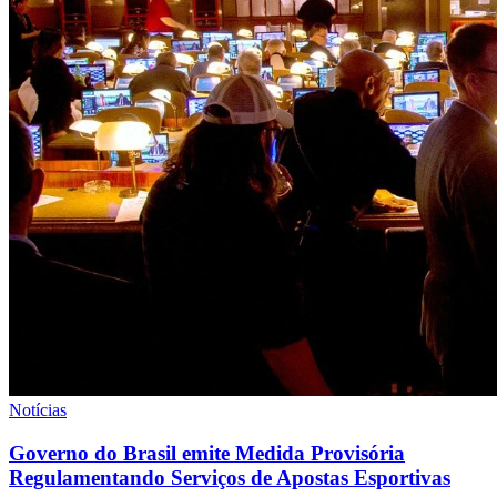
Notícias
Governo do Brasil emite Medida Provisória
Regulamentando Serviços de Apostas Esportivas