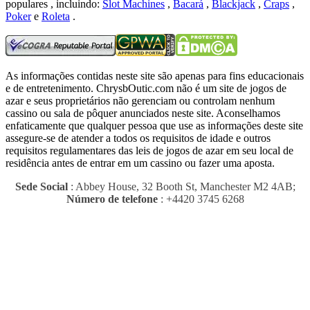
populares , incluindo:
Slot Machines
,
Bacará
,
Blackjack
,
Craps
,
Poker
e
Roleta
.
As informações contidas neste site são apenas para fins educacionais
e de entretenimento.
ChrysbOutic.com não é um site de jogos de
azar e seus proprietários não gerenciam ou controlam nenhum
cassino ou sala de pôquer anunciados neste site.
Aconselhamos
enfaticamente que qualquer pessoa que use as informações deste site
assegure-se de atender a todos os requisitos de idade e outros
requisitos regulamentares das leis de jogos de azar em seu local de
residência antes de entrar em um cassino ou fazer uma aposta.
Sede Social
: Abbey House, 32 Booth St, Manchester M2 4AB;
Número de telefone
: +4420 3745 6268