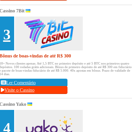
Cassino 7Bit
3
Bônus de boas-vindas de até R$ 300
18+ Novos clientes apenas.
Até 1,5 BTC no primeiro depósito e até 5 BTC nos primeiros quatro
depósitos.
100 rodadas grátis adicionais.
Bônus de primeiro depósito de até R$ 300 em fiduciário
e pacote de boas-vindas fiduciário de até R$ 5.000.
40x apostas em bônus.
Prazo de validade de
14 dias.
Ler Comentário
Visite o Cassino
Cassino Yako
4