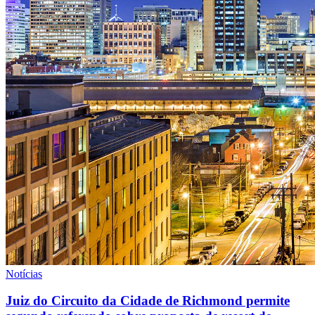
Notícias
Juiz do Circuito da Cidade de Richmond permite