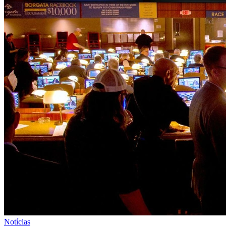
Notícias