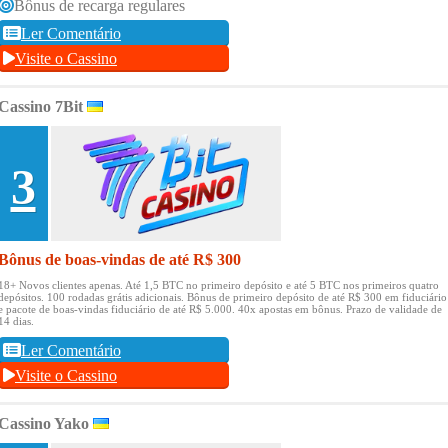
Bônus de recarga regulares
Ler Comentário
Visite o Cassino
Cassino 7Bit
3
Bônus de boas-vindas de até R$ 300
18+ Novos clientes apenas.
Até 1,5 BTC no primeiro depósito e até 5 BTC nos primeiros quatro
depósitos.
100 rodadas grátis adicionais.
Bônus de primeiro depósito de até R$ 300 em fiduciário
e pacote de boas-vindas fiduciário de até R$ 5.000.
40x apostas em bônus.
Prazo de validade de
14 dias.
Ler Comentário
Visite o Cassino
Cassino Yako