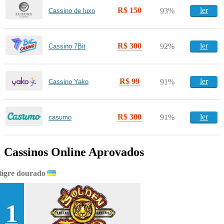
R$ 150
ler
93%
Cassino de luxo
R$ 300
ler
92%
Cassino 7Bit
R$ 99
ler
91%
Cassino Yako
R$ 300
ler
91%
casumo
Cassinos Online Aprovados
tigre dourado
1