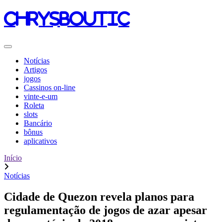
chrysboutic
Notícias
Artigos
jogos
Cassinos on-line
vinte-e-um
Roleta
slots
Bancário
bônus
aplicativos
Início
Notícias
Cidade de Quezon revela planos para
regulamentação de jogos de azar apesar