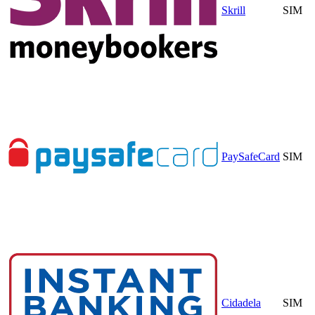
Skrill
SIM
PaySafeCard
SIM
Cidadela
SIM