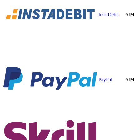
InstaDebit
SIM
PayPal
SIM