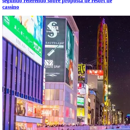
segundo referendo sobre proposta de resort de
cassino