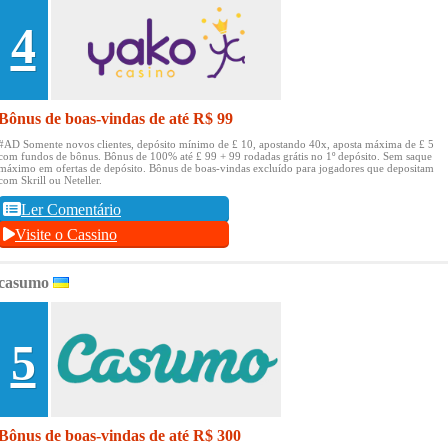
4
Bônus de boas-vindas de até R$ 99
#AD Somente novos clientes, depósito mínimo de £ 10, apostando 40x, aposta máxima de £ 5
com fundos de bônus.
Bônus de 100% até £ 99 + 99 rodadas grátis no 1º depósito.
Sem saque
máximo em ofertas de depósito.
Bônus de boas-vindas excluído para jogadores que depositam
com Skrill ou Neteller.
Ler Comentário
Visite o Cassino
casumo
5
Bônus de boas-vindas de até R$ 300