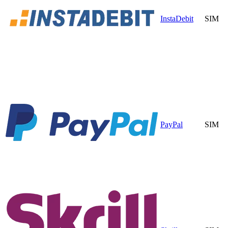
InstaDebit
SIM
PayPal
SIM