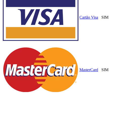
Cartão Visa
SIM
MasterCard
SIM