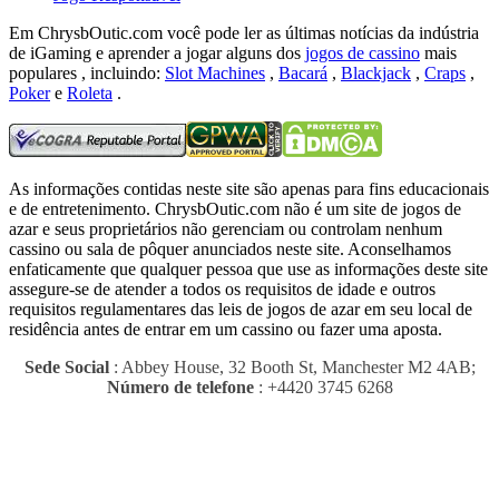
Em ChrysbOutic.com você pode ler as últimas notícias da indústria
de iGaming e aprender a jogar alguns dos
jogos de cassino
mais
populares , incluindo:
Slot Machines
,
Bacará
,
Blackjack
,
Craps
,
Poker
e
Roleta
.
As informações contidas neste site são apenas para fins educacionais
e de entretenimento.
ChrysbOutic.com não é um site de jogos de
azar e seus proprietários não gerenciam ou controlam nenhum
cassino ou sala de pôquer anunciados neste site.
Aconselhamos
enfaticamente que qualquer pessoa que use as informações deste site
assegure-se de atender a todos os requisitos de idade e outros
requisitos regulamentares das leis de jogos de azar em seu local de
residência antes de entrar em um cassino ou fazer uma aposta.
Sede Social
: Abbey House, 32 Booth St, Manchester M2 4AB;
Número de telefone
: +4420 3745 6268