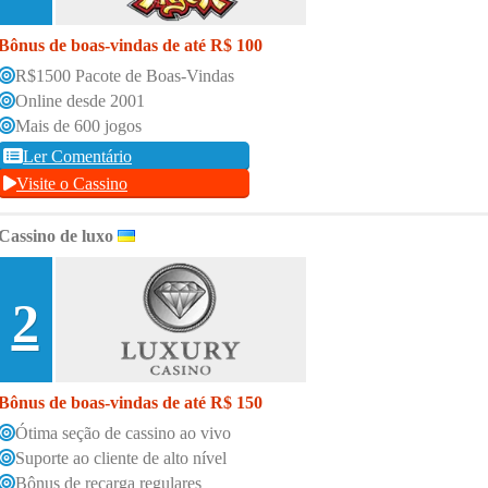
Bônus de boas-vindas de até R$ 100
R$1500 Pacote de Boas-Vindas
Online desde 2001
Mais de 600 jogos
Ler Comentário
Visite o Cassino
Cassino de luxo
2
Bônus de boas-vindas de até R$ 150
Ótima seção de cassino ao vivo
Suporte ao cliente de alto nível
Bônus de recarga regulares