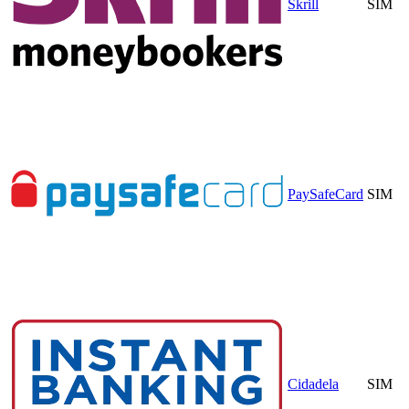
Skrill
SIM
PaySafeCard
SIM
Cidadela
SIM