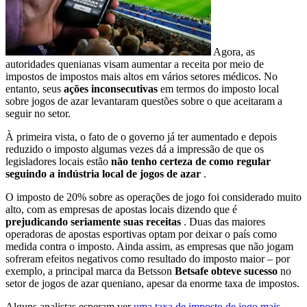
Agora, as
autoridades quenianas visam aumentar a receita por meio de
impostos de impostos mais altos em vários setores médicos. No
entanto, seus
ações inconsecutivas
em termos do imposto local
sobre jogos de azar levantaram questões sobre o que aceitaram a
seguir no setor.
À primeira vista, o fato de o governo já ter aumentado e depois
reduzido o imposto algumas vezes dá a impressão de que os
legisladores locais estão
não tenho certeza de como regular
seguindo a indústria local de jogos de azar
.
O imposto de 20% sobre as operações de jogo foi considerado muito
alto, com as empresas de apostas locais dizendo que é
prejudicando seriamente suas receitas
. Duas das maiores
operadoras de apostas esportivas optam por deixar o país como
medida contra o imposto. Ainda assim, as empresas que não jogam
sofreram efeitos negativos como resultado do imposto maior – por
exemplo, a principal marca da Betsson
Betsafe obteve sucesso
no
setor de jogos de azar queniano, apesar da enorme taxa de impostos.
Alguns analistas esperam ver
uma taxa de imposto de jogo mais