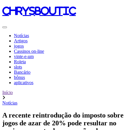
chrysboutic
Notícias
Artigos
jogos
Cassinos on-line
vinte-e-um
Roleta
slots
Bancário
bônus
aplicativos
Início
Notícias
A recente reintrodução do imposto sobre
jogos de azar de 20% pode resultar no