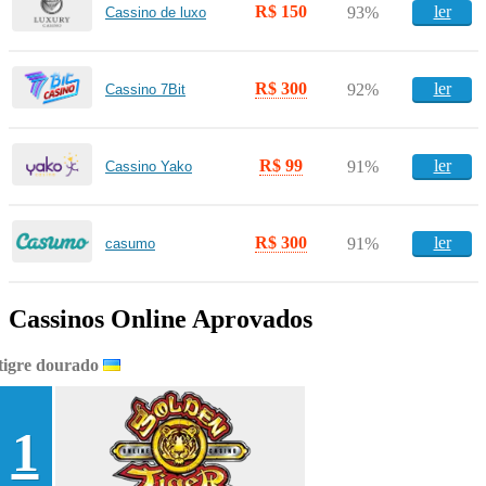
R$ 150
ler
93%
Cassino de luxo
R$ 300
ler
92%
Cassino 7Bit
R$ 99
ler
91%
Cassino Yako
R$ 300
ler
91%
casumo
Cassinos Online Aprovados
tigre dourado
1