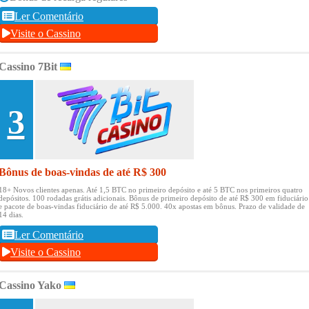
Ler Comentário
Visite o Cassino
Cassino 7Bit
3
Bônus de boas-vindas de até R$ 300
18+ Novos clientes apenas.
Até 1,5 BTC no primeiro depósito e até 5 BTC nos primeiros quatro
depósitos.
100 rodadas grátis adicionais.
Bônus de primeiro depósito de até R$ 300 em fiduciário
e pacote de boas-vindas fiduciário de até R$ 5.000.
40x apostas em bônus.
Prazo de validade de
14 dias.
Ler Comentário
Visite o Cassino
Cassino Yako