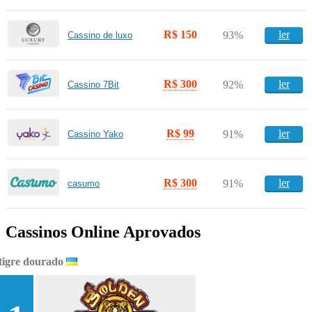
R$ 150
ler
93%
Cassino de luxo
R$ 300
ler
92%
Cassino 7Bit
R$ 99
ler
91%
Cassino Yako
R$ 300
ler
91%
casumo
Cassinos Online Aprovados
tigre dourado