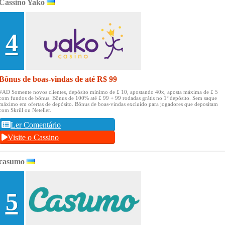
Cassino Yako
4
Bônus de boas-vindas de até R$ 99
#AD Somente novos clientes, depósito mínimo de £ 10, apostando 40x, aposta máxima de £ 5
com fundos de bônus.
Bônus de 100% até £ 99 + 99 rodadas grátis no 1º depósito.
Sem saque
máximo em ofertas de depósito.
Bônus de boas-vindas excluído para jogadores que depositam
com Skrill ou Neteller.
Ler Comentário
Visite o Cassino
casumo
5