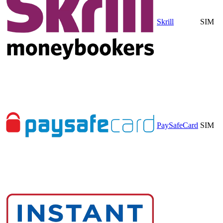
Skrill
SIM
PaySafeCard
SIM