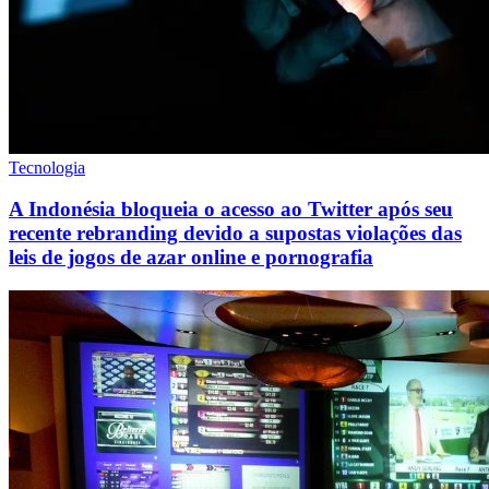
Tecnologia
A Indonésia bloqueia o acesso ao Twitter após seu
recente rebranding devido a supostas violações das
leis de jogos de azar online e pornografia