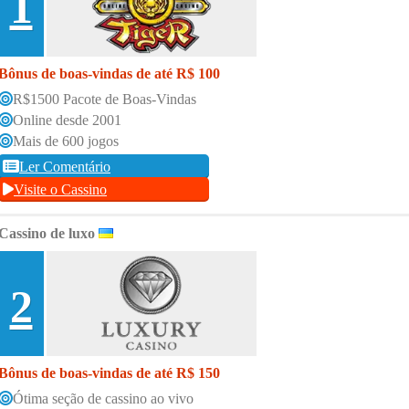
1
Bônus de boas-vindas de até R$ 100
R$1500 Pacote de Boas-Vindas
Online desde 2001
Mais de 600 jogos
Ler Comentário
Visite o Cassino
Cassino de luxo
2
Bônus de boas-vindas de até R$ 150
Ótima seção de cassino ao vivo