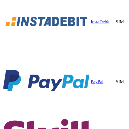
InstaDebit
SIM
PayPal
SIM