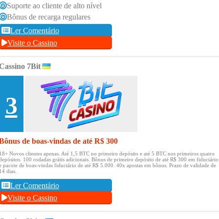
Suporte ao cliente de alto nível
Bônus de recarga regulares
Ler Comentário
Visite o Cassino
Cassino 7Bit
3
Bônus de boas-vindas de até R$ 300
18+ Novos clientes apenas.
Até 1,5 BTC no primeiro depósito e até 5 BTC nos primeiros quatro
depósitos.
100 rodadas grátis adicionais.
Bônus de primeiro depósito de até R$ 300 em fiduciário
e pacote de boas-vindas fiduciário de até R$ 5.000.
40x apostas em bônus.
Prazo de validade de
14 dias.
Ler Comentário
Visite o Cassino