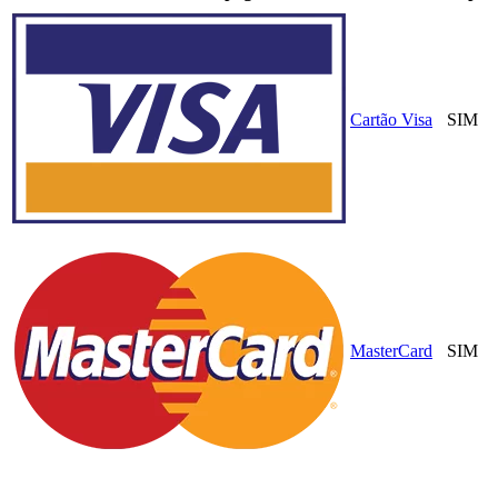
Cartão Visa
SIM
MasterCard
SIM