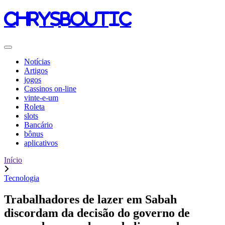
chrysboutic
Notícias
Artigos
jogos
Cassinos on-line
vinte-e-um
Roleta
slots
Bancário
bônus
aplicativos
Início
Tecnologia
Trabalhadores de lazer em Sabah
discordam da decisão do governo de