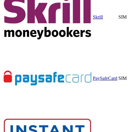
Skrill
SIM
PaySafeCard
SIM