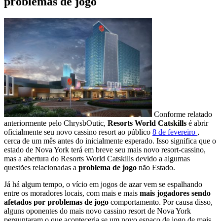
problemas de jogo
Conforme relatado
anteriormente pelo ChrysbOutic,
Resorts World Catskills
é abrir
oficialmente seu novo cassino resort ao público
8 de fevereiro
,
cerca de um mês antes do inicialmente esperado. Isso significa que o
estado de Nova York terá em breve seu mais novo resort-cassino,
mas a abertura do Resorts World Catskills devido a algumas
questões relacionadas a
problema de jogo
não Estado.
Já há algum tempo, o vício em jogos de azar vem se espalhando
entre os moradores locais, com mais e mais
mais jogadores sendo
afetados por problemas de jogo
comportamento. Por causa disso,
alguns oponentes do mais novo cassino resort de Nova York
perguntaram o que aconteceria se um novo espaço de jogo de mais