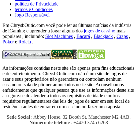
política de Privacidade
termos e Condições
Jogo Responsável
Em ChrysbOutic.com você pode ler as últimas notícias da indústria
de iGaming e aprender a jogar alguns dos
jogos de cassino
mais
populares , incluindo:
Slot Machines
,
Bacará
,
Blackjack
,
Craps
,
Poker
e
Roleta
.
As informações contidas neste site são apenas para fins educacionais
e de entretenimento.
ChrysbOutic.com não é um site de jogos de
azar e seus proprietários não gerenciam ou controlam nenhum
cassino ou sala de pôquer anunciados neste site.
Aconselhamos
enfaticamente que qualquer pessoa que use as informações deste site
assegure-se de atender a todos os requisitos de idade e outros
requisitos regulamentares das leis de jogos de azar em seu local de
residência antes de entrar em um cassino ou fazer uma aposta.
Sede Social
: Abbey House, 32 Booth St, Manchester M2 4AB;
Número de telefone
: +4420 3745 6268