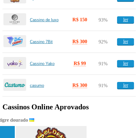
R$ 150
ler
93%
Cassino de luxo
R$ 300
ler
92%
Cassino 7Bit
R$ 99
ler
91%
Cassino Yako
R$ 300
ler
91%
casumo
Cassinos Online Aprovados
tigre dourado