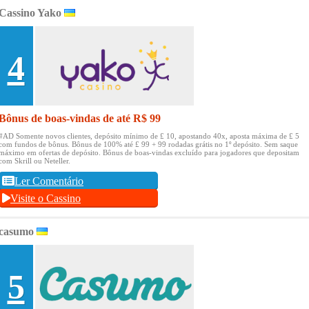
Cassino Yako
4
Bônus de boas-vindas de até R$ 99
#AD Somente novos clientes, depósito mínimo de £ 10, apostando 40x, aposta máxima de £ 5
com fundos de bônus.
Bônus de 100% até £ 99 + 99 rodadas grátis no 1º depósito.
Sem saque
máximo em ofertas de depósito.
Bônus de boas-vindas excluído para jogadores que depositam
com Skrill ou Neteller.
Ler Comentário
Visite o Cassino
casumo
5