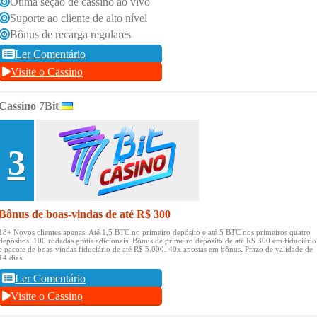
Ótima seção de cassino ao vivo
Suporte ao cliente de alto nível
Bônus de recarga regulares
Ler Comentário
Visite o Cassino
Cassino 7Bit
3
Bônus de boas-vindas de até R$ 300
18+ Novos clientes apenas.
Até 1,5 BTC no primeiro depósito e até 5 BTC nos primeiros quatro
depósitos.
100 rodadas grátis adicionais.
Bônus de primeiro depósito de até R$ 300 em fiduciário
e pacote de boas-vindas fiduciário de até R$ 5.000.
40x apostas em bônus.
Prazo de validade de
14 dias.
Ler Comentário
Visite o Cassino