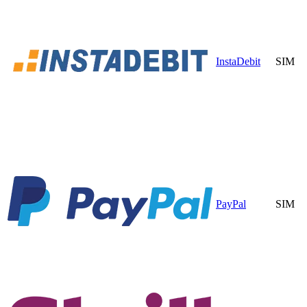
InstaDebit
SIM
PayPal
SIM