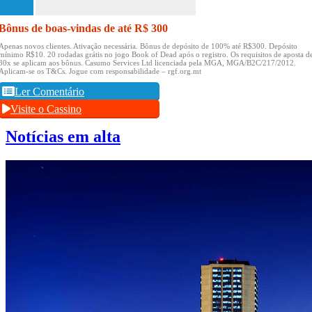
Bônus de boas-vindas de até R$ 300
Apenas novos clientes.
Ativação necessária.
Bônus de depósito de 100% até R$300.
Depósito
mínimo R$10.
20 rodadas grátis no jogo Book of Dead após o registro.
Os requisitos de aposta d
30x se aplicam aos bônus.
Casumo Services Ltd licenciada pela MGA, MGA/B2C/217/2012.
Aplicam-se os T&Cs.
Jogue com responsabilidade – rgf.org.mt
Ler Comentário
Visite o Cassino
Notícias em alta