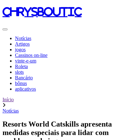
chrysboutic
Notícias
Artigos
jogos
Cassinos on-line
vinte-e-um
Roleta
slots
Bancário
bônus
aplicativos
Início
Notícias
Resorts World Catskills apresenta
medidas especiais para lidar com