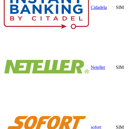
Cidadela
SIM
Neteller
SIM
sofort
SIM