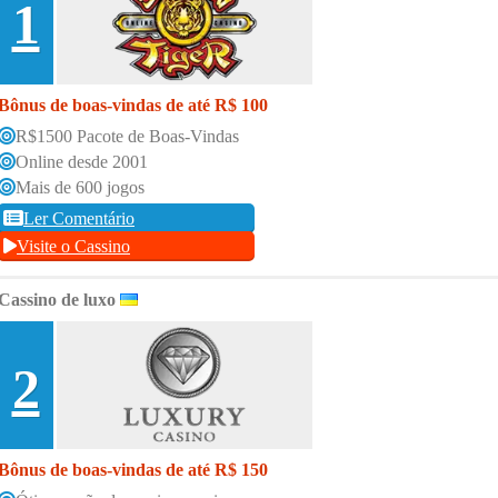
1
Bônus de boas-vindas de até R$ 100
R$1500 Pacote de Boas-Vindas
Online desde 2001
Mais de 600 jogos
Ler Comentário
Visite o Cassino
Cassino de luxo
2
Bônus de boas-vindas de até R$ 150