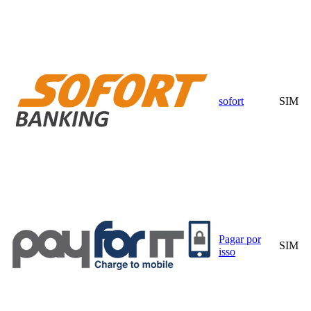
sofort
SIM
Pagar por
SIM
isso