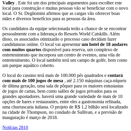
Valley
. Este foi um dos principais argumentos para escolher este
local para construção e muitas pessoas vão se beneficiar com o novo
local. O Sr. Degliomini afirmou que as cargas vão oferecer boas
mães e diversos benefícios para as pessoas da área.
Os candidatos da equipe selecionada terão a chance de se encontrar
pessoalmente com a liderança do Resorts World Catskills. Além
disso, os associados otimizarão o processo caso decidam fazer
candidaturas online. O local vai apresentar
um hotel de 18 andares
com muitos quartos
disponível para reserva, um complexo de
entretenimento que incorpora um centro de eventos, uma vila de
entretenimento. O local também terá um campo de golfe, bem como
um parque aquático coberto.
O local do cassino terá mais de 100.000 pés quadrados e
contará
com mais de 100 jogos de mesa
, até 2.150 máquinas caça-níqueis
de última geração, uma sala de pôquer para os maiores entusiastas
de jogos de cartas, bem como salões de jogos privados para os
grandes apostadores. haverá uma grande variedade de mais de 10
opções de bares e restaurantes, entre eles a gastronomia refinada,
uma churrascaria italiana. O projeto de R$ 1,2 bilhão será localizado
na cidade de Thompson, no condado de Sullivan, e a previsão de
inauguração é março de 2018.
Notícias
2810