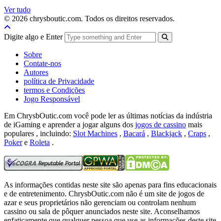
Ver tudo
© 2026 chrysboutic.com. Todos os direitos reservados.
Digite algo e Enter
Sobre
Contate-nos
Autores
política de Privacidade
termos e Condições
Jogo Responsável
Em ChrysbOutic.com você pode ler as últimas notícias da indústria
de iGaming e aprender a jogar alguns dos
jogos de cassino
mais
populares , incluindo:
Slot Machines
,
Bacará
,
Blackjack
,
Craps
,
Poker
e
Roleta
.
As informações contidas neste site são apenas para fins educacionais
e de entretenimento.
ChrysbOutic.com não é um site de jogos de
azar e seus proprietários não gerenciam ou controlam nenhum
cassino ou sala de pôquer anunciados neste site.
Aconselhamos
enfaticamente que qualquer pessoa que use as informações deste site