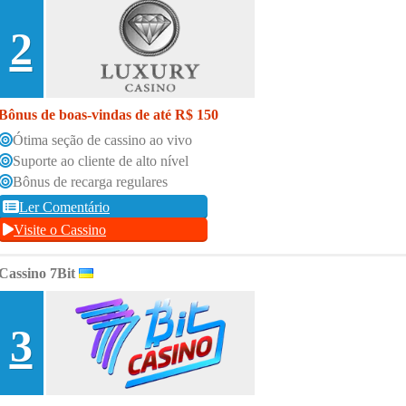
2
Bônus de boas-vindas de até R$ 150
Ótima seção de cassino ao vivo
Suporte ao cliente de alto nível
Bônus de recarga regulares
Ler Comentário
Visite o Cassino
Cassino 7Bit
3