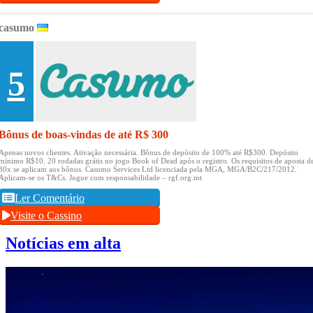
casumo
5
Bônus de boas-vindas de até R$ 300
Apenas novos clientes.
Ativação necessária.
Bônus de depósito de 100% até R$300.
Depósito
mínimo R$10.
20 rodadas grátis no jogo Book of Dead após o registro.
Os requisitos de aposta d
30x se aplicam aos bônus.
Casumo Services Ltd licenciada pela MGA, MGA/B2C/217/2012.
Aplicam-se os T&Cs.
Jogue com responsabilidade – rgf.org.mt
Ler Comentário
Visite o Cassino
Notícias em alta