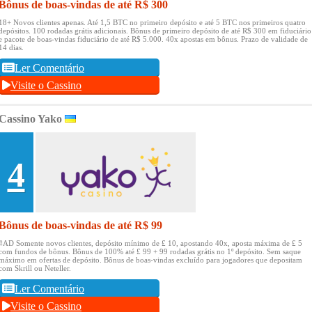
Bônus de boas-vindas de até R$ 300
18+ Novos clientes apenas.
Até 1,5 BTC no primeiro depósito e até 5 BTC nos primeiros quatro
depósitos.
100 rodadas grátis adicionais.
Bônus de primeiro depósito de até R$ 300 em fiduciário
e pacote de boas-vindas fiduciário de até R$ 5.000.
40x apostas em bônus.
Prazo de validade de
14 dias.
Ler Comentário
Visite o Cassino
Cassino Yako
4
Bônus de boas-vindas de até R$ 99
#AD Somente novos clientes, depósito mínimo de £ 10, apostando 40x, aposta máxima de £ 5
com fundos de bônus.
Bônus de 100% até £ 99 + 99 rodadas grátis no 1º depósito.
Sem saque
máximo em ofertas de depósito.
Bônus de boas-vindas excluído para jogadores que depositam
com Skrill ou Neteller.
Ler Comentário
Visite o Cassino