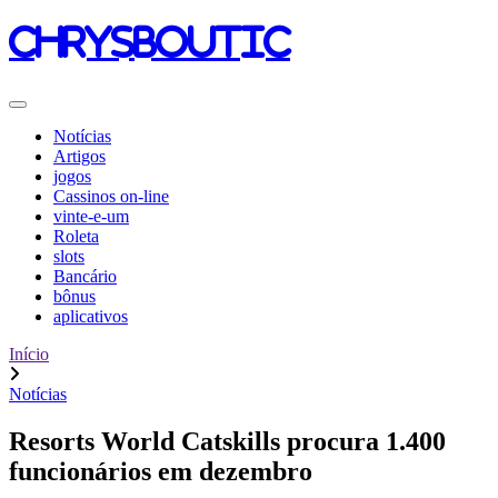
chrysboutic
Notícias
Artigos
jogos
Cassinos on-line
vinte-e-um
Roleta
slots
Bancário
bônus
aplicativos
Início
Notícias
Resorts World Catskills procura 1.400
funcionários em dezembro