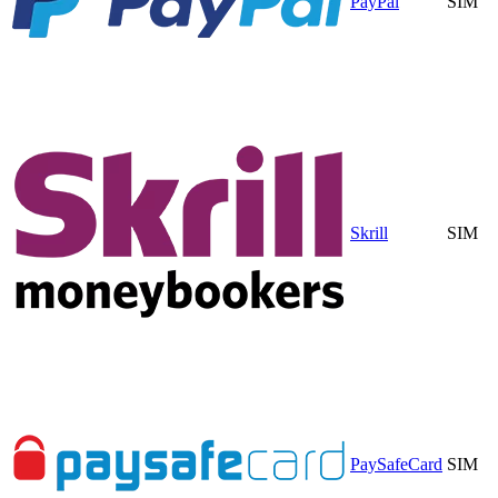
PayPal
SIM
Skrill
SIM
PaySafeCard
SIM