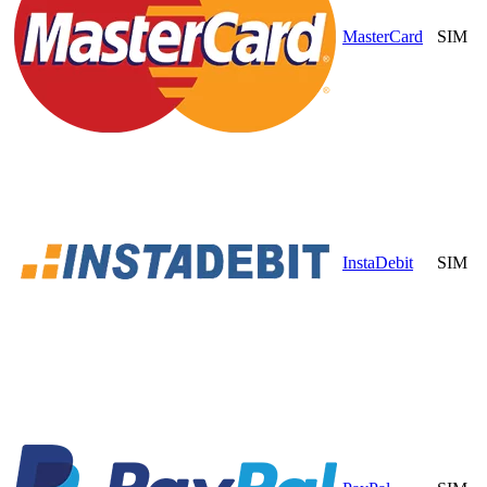
MasterCard
SIM
InstaDebit
SIM