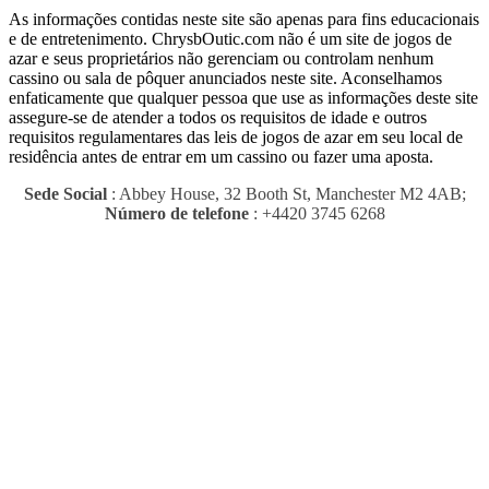
As informações contidas neste site são apenas para fins educacionais
e de entretenimento.
ChrysbOutic.com não é um site de jogos de
azar e seus proprietários não gerenciam ou controlam nenhum
cassino ou sala de pôquer anunciados neste site.
Aconselhamos
enfaticamente que qualquer pessoa que use as informações deste site
assegure-se de atender a todos os requisitos de idade e outros
requisitos regulamentares das leis de jogos de azar em seu local de
residência antes de entrar em um cassino ou fazer uma aposta.
Sede Social
: Abbey House, 32 Booth St, Manchester M2 4AB;
Número de telefone
: +4420 3745 6268