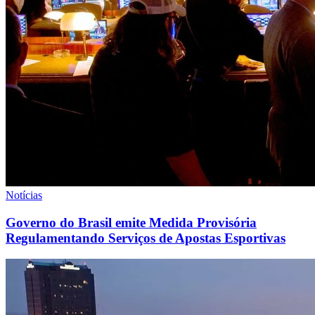
Notícias
Governo do Brasil emite Medida Provisória
Regulamentando Serviços de Apostas Esportivas