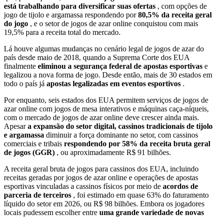
está trabalhando para diversificar suas ofertas
, com opções de
jogo de tijolo e argamassa respondendo por
80,5% da receita geral
do jogo
, e o setor de jogos de azar online conquistou com mais
19,5% para a receita total do mercado.
Lá houve algumas mudanças no cenário legal de jogos de azar do
país desde maio de 2018, quando a Suprema Corte dos EUA
finalmente
eliminou a segurança federal de apostas esportivas
e
legalizou a nova forma de jogo. Desde então, mais de 30 estados em
todo o país já
apostas legalizadas em eventos esportivos
.
Por enquanto, seis estados dos EUA permitem serviços de jogos de
azar online com jogos de mesa interativos e máquinas caça-níqueis,
com o mercado de jogos de azar online deve crescer ainda mais.
Apesar
a expansão do setor digital, cassinos tradicionais de tijolo
e argamassa
diminuir a força dominante no setor, com cassinos
comerciais e tribais
respondendo por 58% da receita bruta geral
de jogos (GGR)
, ou aproximadamente R$ 91 bilhões.
A receita geral bruta de jogos para cassinos dos EUA, incluindo
receitas geradas por jogos de azar online e operações de apostas
esportivas vinculadas a cassinos físicos por meio de
acordos de
parceria de terceiros
, foi estimado em quase 63% do faturamento
líquido do setor em 2026, ou R$ 98 bilhões. Embora os jogadores
locais pudessem escolher entre
uma grande variedade de novas