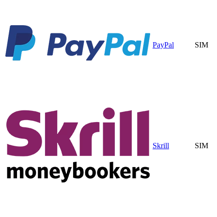
PayPal
SIM
Skrill
SIM