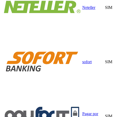
Neteller
SIM
sofort
SIM
Pagar por
SIM