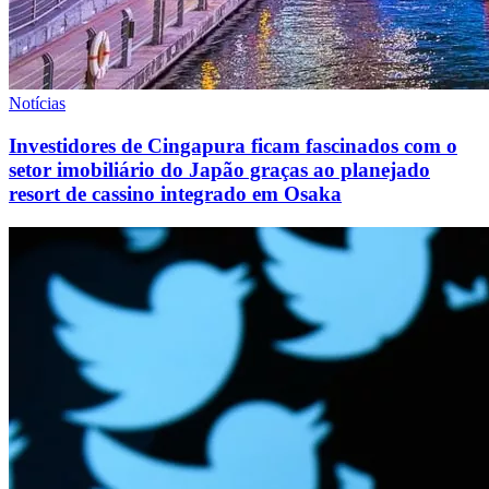
Notícias
Investidores de Cingapura ficam fascinados com o
setor imobiliário do Japão graças ao planejado
resort de cassino integrado em Osaka