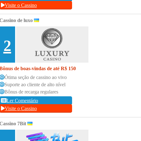
Visite o Cassino
Cassino de luxo
2
Bônus de boas-vindas de até R$ 150
Ótima seção de cassino ao vivo
Suporte ao cliente de alto nível
Bônus de recarga regulares
Ler Comentário
Visite o Cassino
Cassino 7Bit