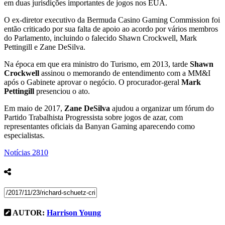
em duas jurisdições importantes de jogos nos EUA.
O ex-diretor executivo da Bermuda Casino Gaming Commission foi
então criticado por sua falta de apoio ao acordo por vários membros
do Parlamento, incluindo o falecido Shawn Crockwell, Mark
Pettingill e Zane DeSilva.
Na época em que era ministro do Turismo, em 2013, tarde
Shawn
Crockwell
assinou o memorando de entendimento com a MM&I
após o Gabinete aprovar o negócio. O procurador-geral
Mark
Pettingill
presenciou o ato.
Em maio de 2017,
Zane DeSilva
ajudou a organizar um fórum do
Partido Trabalhista Progressista sobre jogos de azar, com
representantes oficiais da Banyan Gaming aparecendo como
especialistas.
Notícias
2810
AUTOR:
Harrison Young