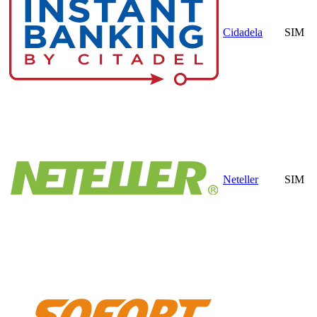
Cidadela
SIM
Neteller
SIM