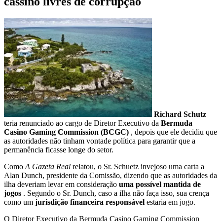
cassino livres de corrupção
Richard Schutz
teria renunciado ao cargo de Diretor Executivo da
Bermuda
Casino Gaming Commission (BCGC)
, depois que ele decidiu que
as autoridades não tinham vontade política para garantir que a
permanência ficasse longe do setor.
Como
A Gazeta Real
relatou, o Sr. Schuetz invejoso uma carta a
Alan Dunch, presidente da Comissão, dizendo que as autoridades da
ilha deveriam levar em consideração
uma possível mantida de
jogos
. Segundo o Sr. Dunch, caso a ilha não faça isso, sua crença
como um
jurisdição financeira responsável
estaria em jogo.
O Diretor Executivo da Bermuda Casino Gaming Commission