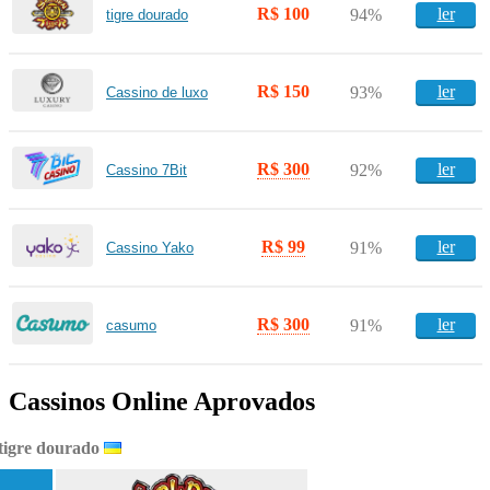
R$ 100
ler
94%
tigre dourado
R$ 150
ler
93%
Cassino de luxo
R$ 300
ler
92%
Cassino 7Bit
R$ 99
ler
91%
Cassino Yako
R$ 300
ler
91%
casumo
Cassinos Online Aprovados
tigre dourado