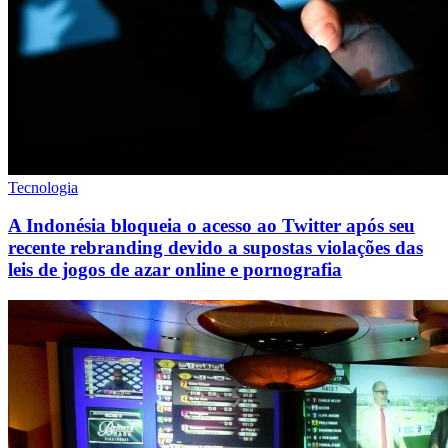
Tecnologia
A Indonésia bloqueia o acesso ao Twitter após seu
recente rebranding devido a supostas violações das
leis de jogos de azar online e pornografia