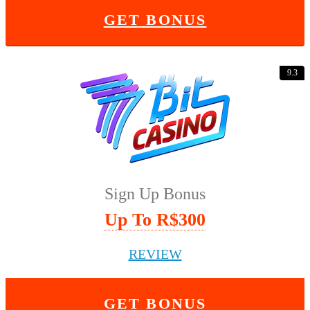
GET BONUS
9.3
Sign Up Bonus
Up To R$300
REVIEW
GET BONUS