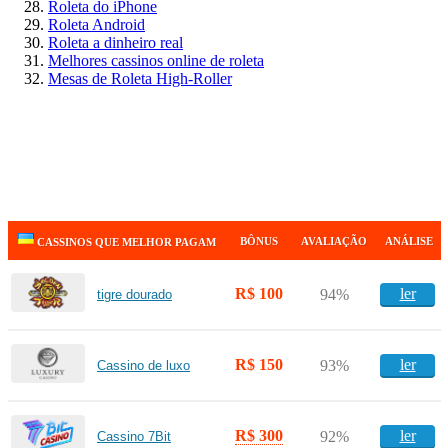
Roleta do iPhone
Roleta Android
Roleta a dinheiro real
Melhores cassinos online de roleta
Mesas de Roleta High-Roller
BÔNUS
AVALIAÇÃO
ANÁLISE
CASSINOS QUE MELHOR PAGAM
R$ 100
ler
94%
tigre dourado
R$ 150
ler
93%
Cassino de luxo
R$ 300
ler
92%
Cassino 7Bit