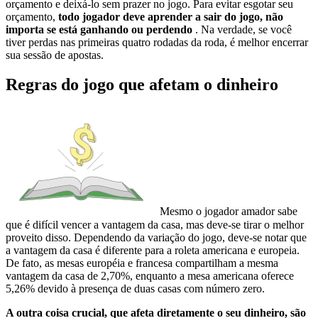
orçamento e deixá-lo sem prazer no jogo. Para evitar esgotar seu
orçamento,
todo jogador deve aprender a sair do jogo, não
importa se está ganhando ou perdendo
. Na verdade, se você
tiver perdas nas primeiras quatro rodadas da roda, é melhor encerrar
sua sessão de apostas.
Regras do jogo que afetam o dinheiro
Mesmo o jogador amador sabe
que é difícil vencer a vantagem da casa, mas deve-se tirar o melhor
proveito disso. Dependendo da variação do jogo, deve-se notar que
a vantagem da casa é diferente para a roleta americana e europeia.
De fato, as mesas européia e francesa compartilham a mesma
vantagem da casa de 2,70%, enquanto a mesa americana oferece
5,26% devido à presença de duas casas com número zero.
A outra coisa crucial, que afeta diretamente o seu dinheiro, são