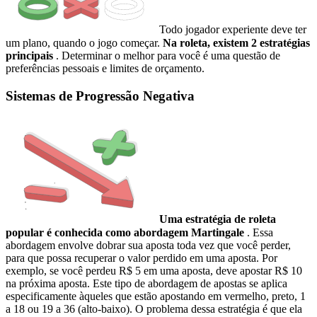
Todo jogador experiente deve ter
um plano, quando o jogo começar.
Na roleta, existem 2 estratégias
principais
. Determinar o melhor para você é uma questão de
preferências pessoais e limites de orçamento.
Sistemas de Progressão Negativa
Uma estratégia de roleta
popular é conhecida como abordagem Martingale
. Essa
abordagem envolve dobrar sua aposta toda vez que você perder,
para que possa recuperar o valor perdido em uma aposta. Por
exemplo, se você perdeu R$ 5 em uma aposta, deve apostar R$ 10
na próxima aposta. Este tipo de abordagem de apostas se aplica
especificamente àqueles que estão apostando em vermelho, preto, 1
a 18 ou 19 a 36 (alto-baixo). O problema dessa estratégia é que ela