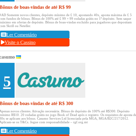
Bônus de boas-vindas de até R$ 99
#AD Somente novos clientes, depósito mínimo de £ 10, apostando 40x, aposta máxima de £ 5
com fundos de bônus.
Bônus de 100% até £ 99 + 99 rodadas grátis no 1º depósito.
Sem saque
máximo em ofertas de depósito.
Bônus de boas-vindas excluído para jogadores que depositam
com Skrill ou Neteller.
Ler Comentário
Visite o Cassino
casumo
5
Bônus de boas-vindas de até R$ 300
Apenas novos clientes.
Ativação necessária.
Bônus de depósito de 100% até R$300.
Depósito
mínimo R$10.
20 rodadas grátis no jogo Book of Dead após o registro.
Os requisitos de aposta d
30x se aplicam aos bônus.
Casumo Services Ltd licenciada pela MGA, MGA/B2C/217/2012.
Aplicam-se os T&Cs.
Jogue com responsabilidade – rgf.org.mt
Ler Comentário