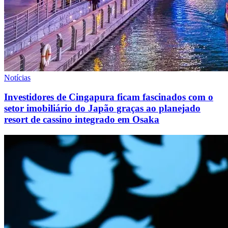
Notícias
Investidores de Cingapura ficam fascinados com o
setor imobiliário do Japão graças ao planejado
resort de cassino integrado em Osaka