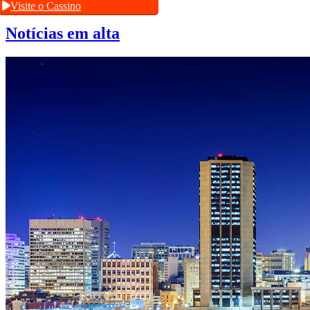
Visite o Cassino
Notícias em alta