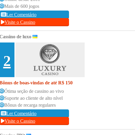
Mais de 600 jogos
Ler Comentário
Visite o Cassino
Cassino de luxo
2
Bônus de boas-vindas de até R$ 150
Ótima seção de cassino ao vivo
Suporte ao cliente de alto nível
Bônus de recarga regulares
Ler Comentário
Visite o Cassino