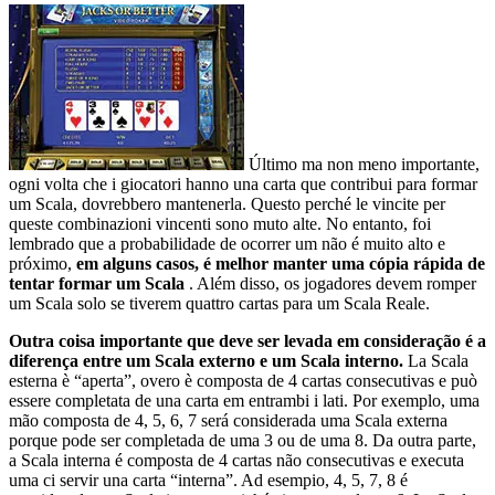
Último ma non meno importante,
ogni volta che i giocatori hanno una carta que contribui para formar
um Scala, dovrebbero mantenerla. Questo perché le vincite per
queste combinazioni vincenti sono muto alte. No entanto, foi
lembrado que a probabilidade de ocorrer um não é muito alto e
próximo,
em alguns casos, é melhor manter uma cópia rápida de
tentar formar um Scala
. Além disso, os jogadores devem romper
um Scala solo se tiverem quattro cartas para um Scala Reale.
Outra coisa importante que deve ser levada em consideração é a
diferença entre um Scala externo e um Scala interno.
La Scala
esterna è “aperta”, overo è composta de 4 cartas consecutivas e può
essere completata de una carta em entrambi i lati. Por exemplo, uma
mão composta de 4, 5, 6, 7 será considerada uma Scala externa
porque pode ser completada de uma 3 ou de uma 8. Da outra parte,
a Scala interna é composta de 4 cartas não consecutivas e executa
uma ci servir una carta “interna”. Ad esempio, 4, 5, 7, 8 é