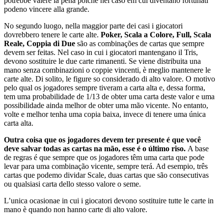
potrebbe valere la pena poiché nel caso em cui diventano fortunati
podeno vincere alla grande.
No segundo luogo, nella maggior parte dei casi i giocatori
dovrebbero tenere le carte alte.
Poker, Scala a Colore, Full, Scala
Reale, Coppia di Due
são as combinações de cartas que sempre
devem ser feitas. Nel caso in cui i giocatori mantengano il Tris,
devono sostituire le due carte rimanenti. Se viene distribuita una
mano senza combinazioni o coppie vincenti, è meglio mantenere le
carte alte. Di solito, le figure so considerado di alto valore. O motivo
pelo qual os jogadores sempre tiveram a carta alta e, dessa forma,
tem uma probabilidade de 1/13 de obter uma carta deste valor e uma
possibilidade ainda melhor de obter uma mão vicente. No entanto,
volte e melhor tenha uma copia baixa, invece di tenere uma única
carta alta.
Outra coisa que os jogadores devem ter presente é que você
deve salvar todas as cartas na mão, esse é o último riso.
A base
de regras é que sempre que os jogadores têm uma carta que pode
levar para uma combinação vicente, sempre terá. Ad esempio, três
cartas que podemo dividar Scale, duas cartas que são consecutivas
ou qualsiasi carta dello stesso valore o seme.
L’unica ocasionae in cui i giocatori devono sostituire tutte le carte in
mano è quando non hanno carte di alto valore.