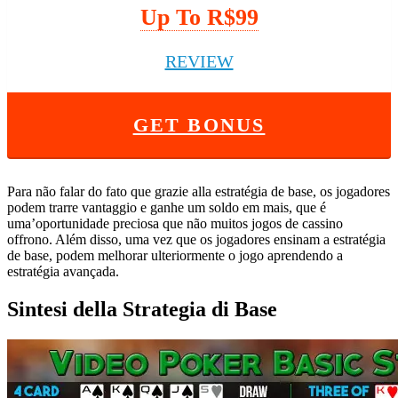
Up To R$99
REVIEW
GET BONUS
Para não falar do fato que grazie alla estratégia de base, os jogadores
podem trarre vantaggio e ganhe um soldo em mais, que é
uma’oportunidade preciosa que não muitos jogos de cassino
offrono. Além disso, uma vez que os jogadores ensinam a estratégia
de base, podem melhorar ulteriormente o jogo aprendendo a
estratégia avançada.
Sintesi della Strategia di Base