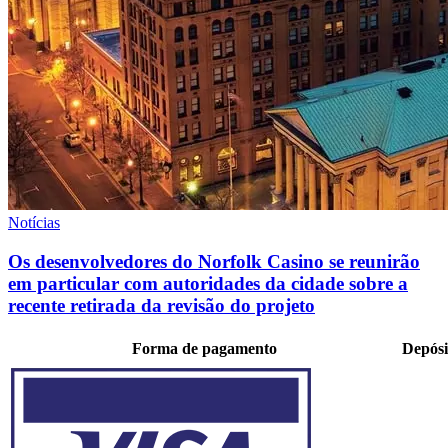
Notícias
Os desenvolvedores do Norfolk Casino se reunirão
em particular com autoridades da cidade sobre a
recente retirada da revisão do projeto
Forma de pagamento
Depósi