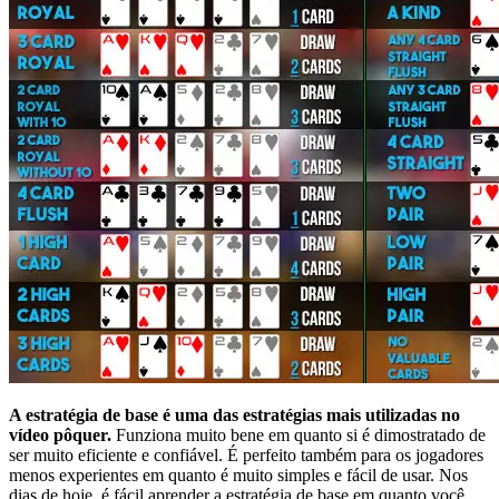
A estratégia de base é uma das estratégias mais utilizadas no
vídeo pôquer.
Funziona muito bene em quanto si é dimostratado de
ser muito eficiente e confiável. É perfeito também para os jogadores
menos experientes em quanto é muito simples e fácil de usar. Nos
dias de hoje, é fácil aprender a estratégia de base em quanto você