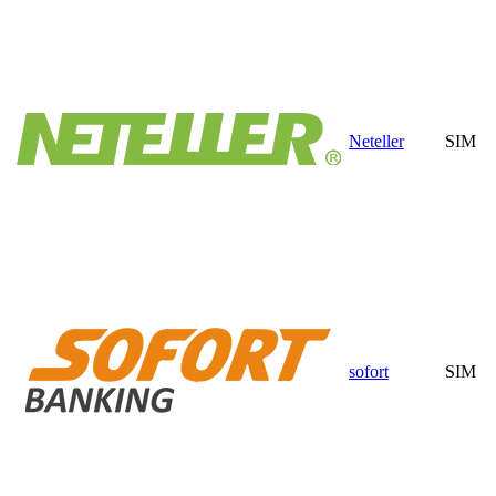
Neteller
SIM
sofort
SIM