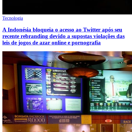
Tecnologia
A Indonésia bloqueia o acesso ao Twitter após seu
recente rebranding devido a supostas violações das
leis de jogos de azar online e pornografia