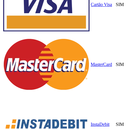
Cartão Visa
SIM
MasterCard
SIM
InstaDebit
SIM