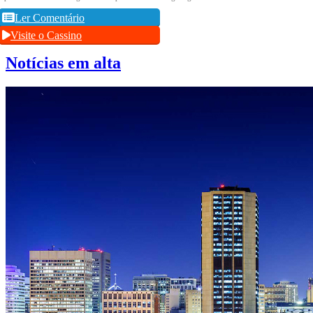
Ler Comentário
Visite o Cassino
Notícias em alta