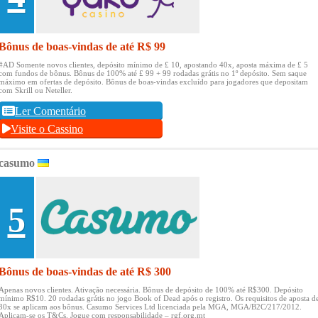
Bônus de boas-vindas de até R$ 99
#AD Somente novos clientes, depósito mínimo de £ 10, apostando 40x, aposta máxima de £ 5
com fundos de bônus.
Bônus de 100% até £ 99 + 99 rodadas grátis no 1º depósito.
Sem saque
máximo em ofertas de depósito.
Bônus de boas-vindas excluído para jogadores que depositam
com Skrill ou Neteller.
Ler Comentário
Visite o Cassino
casumo
5
Bônus de boas-vindas de até R$ 300
Apenas novos clientes.
Ativação necessária.
Bônus de depósito de 100% até R$300.
Depósito
mínimo R$10.
20 rodadas grátis no jogo Book of Dead após o registro.
Os requisitos de aposta d
30x se aplicam aos bônus.
Casumo Services Ltd licenciada pela MGA, MGA/B2C/217/2012.
Aplicam-se os T&Cs.
Jogue com responsabilidade – rgf.org.mt