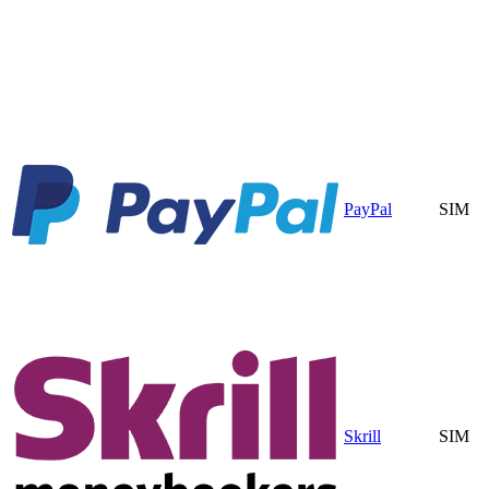
PayPal
SIM
Skrill
SIM