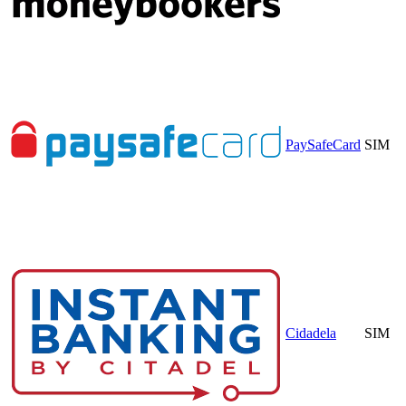
PaySafeCard
SIM
Cidadela
SIM