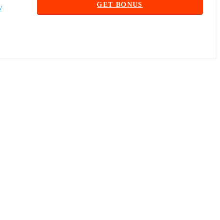
GET BONUS
W