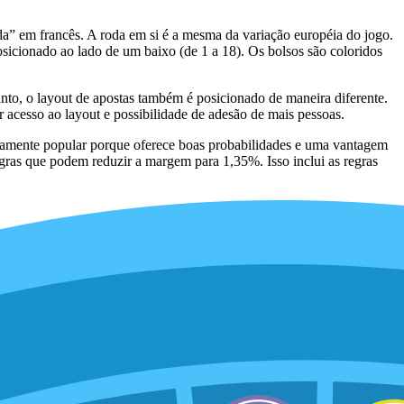
oda” em francês. A roda em si é a mesma da variação européia do jogo.
sicionado ao lado de um baixo (de 1 a 18). Os bolsos são coloridos
anto, o layout de apostas também é posicionado de maneira diferente.
acesso ao layout e possibilidade de adesão de mais pessoas.
ensamente popular porque oferece boas probabilidades e uma vantagem
egras que podem reduzir a margem para 1,35%. Isso inclui as regras