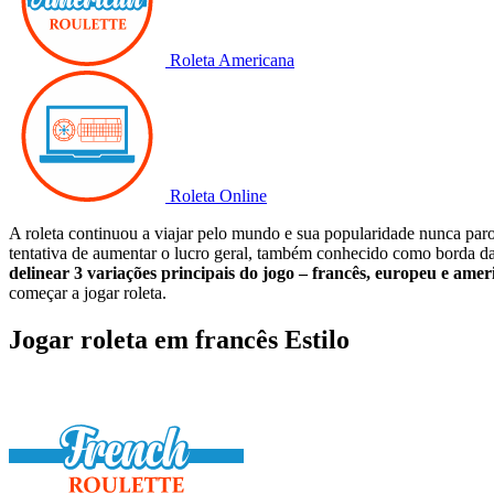
Roleta Americana
Roleta Online
A roleta continuou a viajar pelo mundo e sua popularidade nunca par
tentativa de aumentar o lucro geral, também conhecido como borda da 
delinear 3 variações principais do jogo – francês, europeu e ame
começar a jogar roleta.
Jogar roleta em francês Estilo