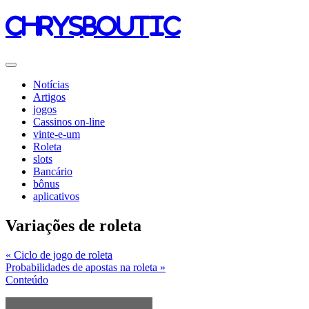
chrysboutic
Notícias
Artigos
jogos
Cassinos on-line
vinte-e-um
Roleta
slots
Bancário
bônus
aplicativos
Variações de roleta
« Ciclo de jogo de roleta
Probabilidades de apostas na roleta »
Conteúdo