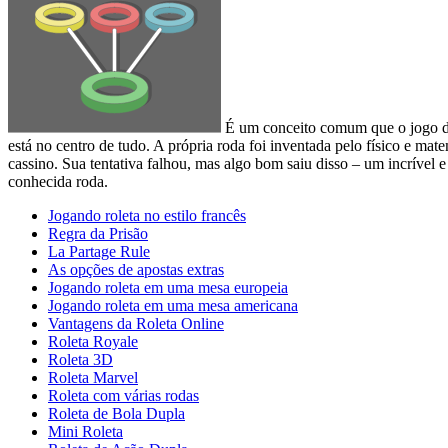
É um conceito comum que o jogo da r
está no centro de tudo. A própria roda foi inventada pelo físico e m
cassino. Sua tentativa falhou, mas algo bom saiu disso – um incrível 
conhecida roda.
Jogando roleta no estilo francês
Regra da Prisão
La Partage Rule
As opções de apostas extras
Jogando roleta em uma mesa europeia
Jogando roleta em uma mesa americana
Vantagens da Roleta Online
Roleta Royale
Roleta 3D
Roleta Marvel
Roleta com várias rodas
Roleta de Bola Dupla
Mini Roleta