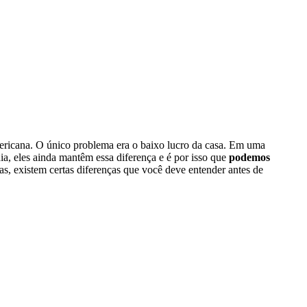
mericana. O único problema era o baixo lucro da casa. Em uma
a, eles ainda mantêm essa diferença e é por isso que
podemos
s, existem certas diferenças que você deve entender antes de