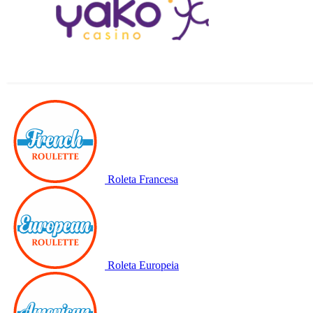
Roleta Francesa
Roleta Europeia