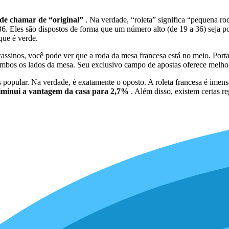
ode chamar de “original”
. Na verdade, “roleta” significa “pequena r
. Eles são dispostos de forma que um número alto (de 19 a 36) seja po
que é verde.
cassinos, você pode ver que a roda da mesa francesa está no meio. Port
ambos os lados da mesa. Seu exclusivo campo de apostas oferece melhor 
ais popular. Na verdade, é exatamente o oposto. A roleta francesa é im
diminui a vantagem da casa para 2,7%
. Além disso, existem certas r