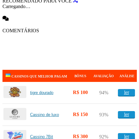
RECOMENDADO PARA VOCÊ
Carregando…
COMENTÁRIOS
BÔNUS
AVALIAÇÃO
ANÁLISE
CASSINOS QUE MELHOR PAGAM
R$ 100
ler
94%
tigre dourado
R$ 150
ler
93%
Cassino de luxo
R$ 300
ler
92%
Cassino 7Bit