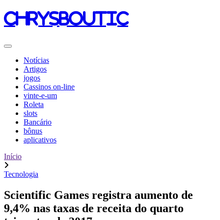
chrysboutic
Notícias
Artigos
jogos
Cassinos on-line
vinte-e-um
Roleta
slots
Bancário
bônus
aplicativos
Início
Tecnologia
Scientific Games registra aumento de
9,4% nas taxas de receita do quarto