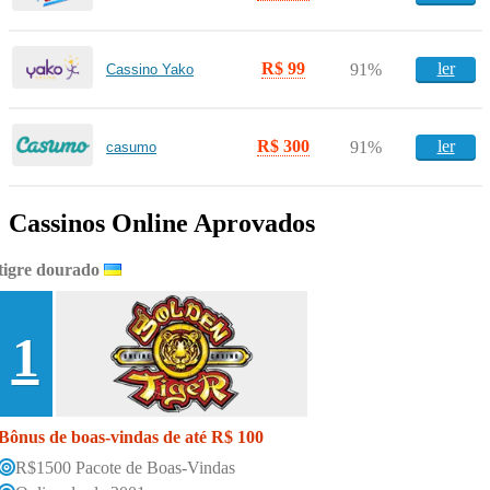
R$ 99
ler
91%
Cassino Yako
R$ 300
ler
91%
casumo
Cassinos Online Aprovados
tigre dourado
1
Bônus de boas-vindas de até R$ 100
R$1500 Pacote de Boas-Vindas