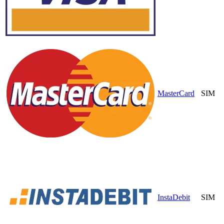
MasterCard
SIM
InstaDebit
SIM