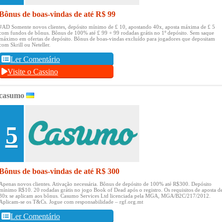
Bônus de boas-vindas de até R$ 99
#AD Somente novos clientes, depósito mínimo de £ 10, apostando 40x, aposta máxima de £ 5
com fundos de bônus.
Bônus de 100% até £ 99 + 99 rodadas grátis no 1º depósito.
Sem saque
máximo em ofertas de depósito.
Bônus de boas-vindas excluído para jogadores que depositam
com Skrill ou Neteller.
Ler Comentário
Visite o Cassino
casumo
5
Bônus de boas-vindas de até R$ 300
Apenas novos clientes.
Ativação necessária.
Bônus de depósito de 100% até R$300.
Depósito
mínimo R$10.
20 rodadas grátis no jogo Book of Dead após o registro.
Os requisitos de aposta d
30x se aplicam aos bônus.
Casumo Services Ltd licenciada pela MGA, MGA/B2C/217/2012.
Aplicam-se os T&Cs.
Jogue com responsabilidade – rgf.org.mt
Ler Comentário