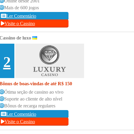
Online desde 2001
Mais de 600 jogos
Ler Comentário
Visite o Cassino
Cassino de luxo
2
Bônus de boas-vindas de até R$ 150
Ótima seção de cassino ao vivo
Suporte ao cliente de alto nível
Bônus de recarga regulares
Ler Comentário
Visite o Cassino