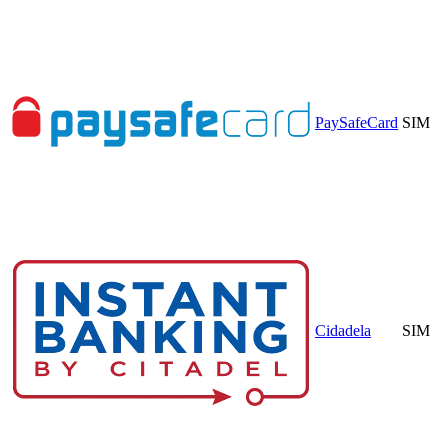
PaySafeCard
SIM
Cidadela
SIM