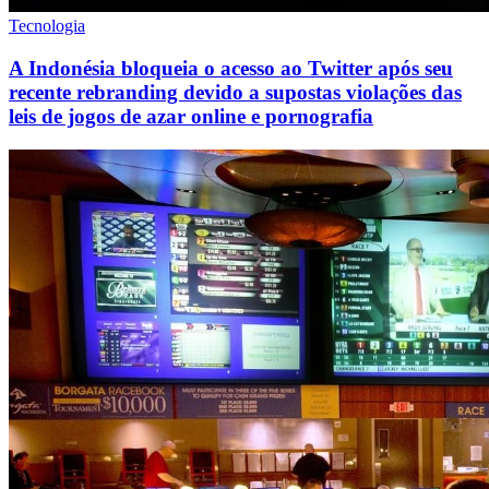
Tecnologia
A Indonésia bloqueia o acesso ao Twitter após seu
recente rebranding devido a supostas violações das
leis de jogos de azar online e pornografia