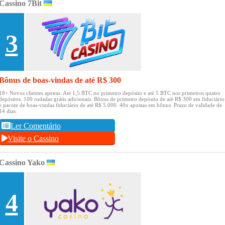
Cassino 7Bit
3
Bônus de boas-vindas de até R$ 300
18+ Novos clientes apenas.
Até 1,5 BTC no primeiro depósito e até 5 BTC nos primeiros quatro
depósitos.
100 rodadas grátis adicionais.
Bônus de primeiro depósito de até R$ 300 em fiduciário
e pacote de boas-vindas fiduciário de até R$ 5.000.
40x apostas em bônus.
Prazo de validade de
14 dias.
Ler Comentário
Visite o Cassino
Cassino Yako
4