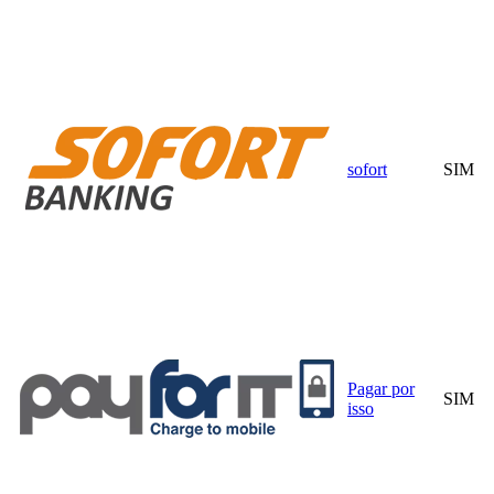
sofort
SIM
Pagar por
SIM
isso