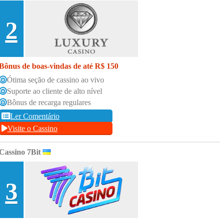
2
Bônus de boas-vindas de até R$ 150
Ótima seção de cassino ao vivo
Suporte ao cliente de alto nível
Bônus de recarga regulares
Ler Comentário
Visite o Cassino
Cassino 7Bit
3