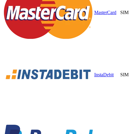
MasterCard
SIM
InstaDebit
SIM