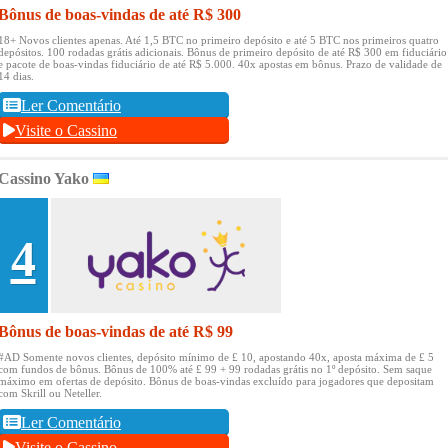
Bônus de boas-vindas de até R$ 300
18+ Novos clientes apenas.
Até 1,5 BTC no primeiro depósito e até 5 BTC nos primeiros quatro
depósitos.
100 rodadas grátis adicionais.
Bônus de primeiro depósito de até R$ 300 em fiduciário
e pacote de boas-vindas fiduciário de até R$ 5.000.
40x apostas em bônus.
Prazo de validade de
14 dias.
Ler Comentário
Visite o Cassino
Cassino Yako
4
Bônus de boas-vindas de até R$ 99
#AD Somente novos clientes, depósito mínimo de £ 10, apostando 40x, aposta máxima de £ 5
com fundos de bônus.
Bônus de 100% até £ 99 + 99 rodadas grátis no 1º depósito.
Sem saque
máximo em ofertas de depósito.
Bônus de boas-vindas excluído para jogadores que depositam
com Skrill ou Neteller.
Ler Comentário
Visite o Cassino