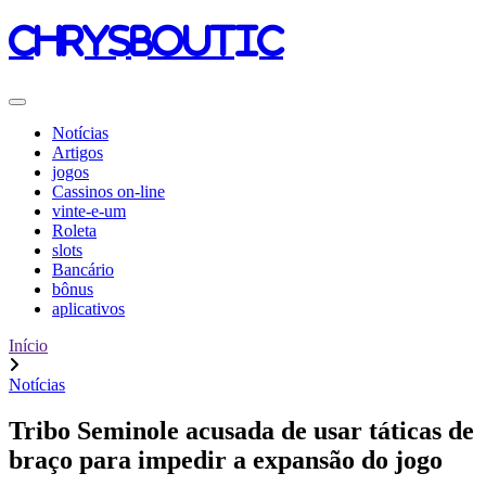
chrysboutic
Notícias
Artigos
jogos
Cassinos on-line
vinte-e-um
Roleta
slots
Bancário
bônus
aplicativos
Início
Notícias
Tribo Seminole acusada de usar táticas de
braço para impedir a expansão do jogo