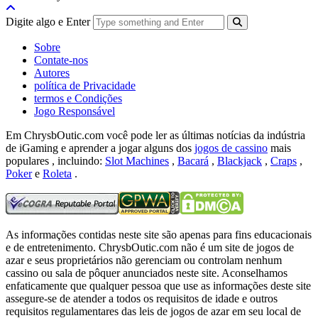
Digite algo e Enter
Sobre
Contate-nos
Autores
política de Privacidade
termos e Condições
Jogo Responsável
Em ChrysbOutic.com você pode ler as últimas notícias da indústria
de iGaming e aprender a jogar alguns dos
jogos de cassino
mais
populares , incluindo:
Slot Machines
,
Bacará
,
Blackjack
,
Craps
,
Poker
e
Roleta
.
As informações contidas neste site são apenas para fins educacionais
e de entretenimento.
ChrysbOutic.com não é um site de jogos de
azar e seus proprietários não gerenciam ou controlam nenhum
cassino ou sala de pôquer anunciados neste site.
Aconselhamos
enfaticamente que qualquer pessoa que use as informações deste site
assegure-se de atender a todos os requisitos de idade e outros
requisitos regulamentares das leis de jogos de azar em seu local de