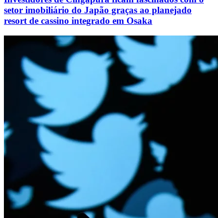
setor imobiliário do Japão graças ao planejado
resort de cassino integrado em Osaka