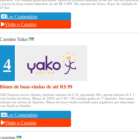
e pacote de boas-vindas fiduciário de até R$ 5.000.
40x apostas em bônus.
Prazo de validade de
14 dias.
Ler Comentário
Visite o Cassino
Cassino Yako
4
Bônus de boas-vindas de até R$ 99
#AD Somente novos clientes, depósito mínimo de £ 10, apostando 40x, aposta máxima de £ 5
com fundos de bônus.
Bônus de 100% até £ 99 + 99 rodadas grátis no 1º depósito.
Sem saque
máximo em ofertas de depósito.
Bônus de boas-vindas excluído para jogadores que depositam
com Skrill ou Neteller.
Ler Comentário
Visite o Cassino
casumo