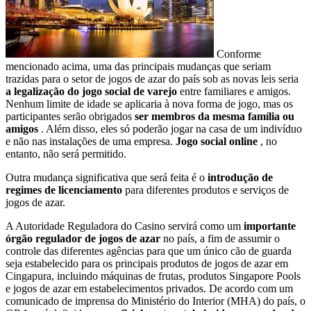
Conforme
mencionado acima, uma das principais mudanças que seriam
trazidas para o setor de jogos de azar do país sob as novas leis seria
a legalização do jogo social de varejo
entre familiares e amigos.
Nenhum limite de idade se aplicaria à nova forma de jogo, mas os
participantes serão obrigados
ser membros da mesma família ou
amigos
. Além disso, eles só poderão jogar na casa de um indivíduo
e não nas instalações de uma empresa.
Jogo social online
, no
entanto, não será permitido.
Outra mudança significativa que será feita é o
introdução de
regimes de licenciamento
para diferentes produtos e serviços de
jogos de azar.
A Autoridade Reguladora do Casino servirá como um
importante
órgão regulador de jogos de azar
no país, a fim de assumir o
controle das diferentes agências para que um único cão de guarda
seja estabelecido para os principais produtos de jogos de azar em
Cingapura, incluindo máquinas de frutas, produtos Singapore Pools
e jogos de azar em estabelecimentos privados. De acordo com um
comunicado de imprensa do Ministério do Interior (MHA) do país, o