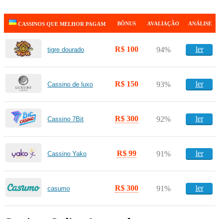
BÔNUS
AVALIAÇÃO
ANÁLISE
CASSINOS QUE MELHOR PAGAM
R$ 100
ler
94%
tigre dourado
R$ 150
ler
93%
Cassino de luxo
R$ 300
ler
92%
Cassino 7Bit
R$ 99
ler
91%
Cassino Yako
R$ 300
ler
91%
casumo