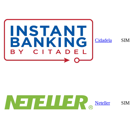
Cidadela
SIM
Neteller
SIM