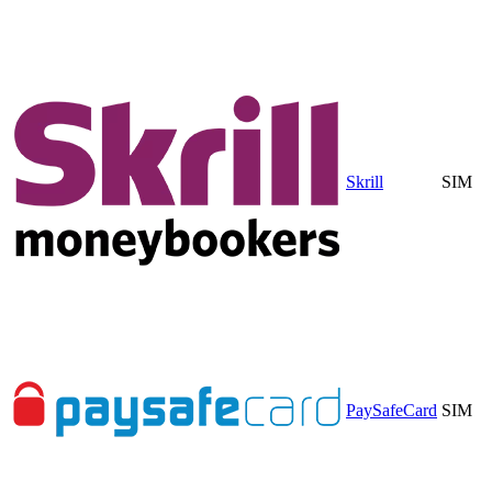
Skrill
SIM
PaySafeCard
SIM