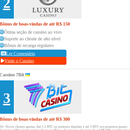
2
Bônus de boas-vindas de até R$ 150
Ótima seção de cassino ao vivo
Suporte ao cliente de alto nível
Bônus de recarga regulares
Ler Comentário
Visite o Cassino
Cassino 7Bit
3
Bônus de boas-vindas de até R$ 300
18+ Novos clientes apenas.
Até 1,5 BTC no primeiro depósito e até 5 BTC nos primeiros quatro
depósitos.
100 rodadas grátis adicionais.
Bônus de primeiro depósito de até R$ 300 em fiduciário