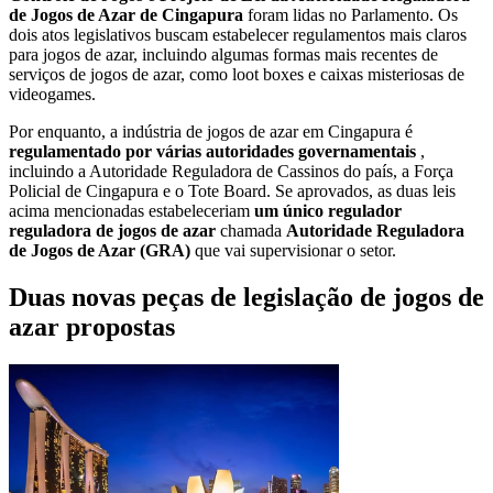
de Jogos de Azar de Cingapura
foram lidas no Parlamento. Os
dois atos legislativos buscam estabelecer regulamentos mais claros
para jogos de azar, incluindo algumas formas mais recentes de
serviços de jogos de azar, como loot boxes e caixas misteriosas de
videogames.
Por enquanto, a indústria de jogos de azar em Cingapura é
regulamentado por várias autoridades governamentais
,
incluindo a Autoridade Reguladora de Cassinos do país, a Força
Policial de Cingapura e o Tote Board. Se aprovados, as duas leis
acima mencionadas estabeleceriam
um único regulador
reguladora de jogos de azar
chamada
Autoridade Reguladora
de Jogos de Azar (GRA)
que vai supervisionar o setor.
Duas novas peças de legislação de jogos de
azar propostas