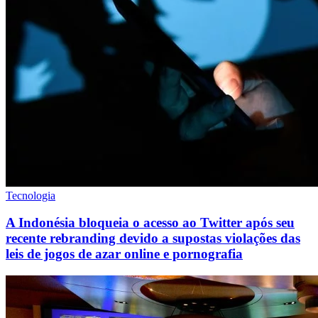
Tecnologia
A Indonésia bloqueia o acesso ao Twitter após seu
recente rebranding devido a supostas violações das
leis de jogos de azar online e pornografia