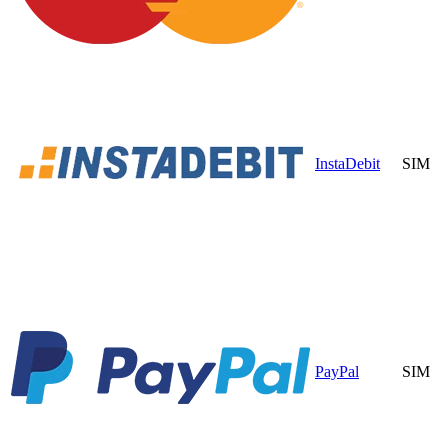
InstaDebit
SIM
PayPal
SIM