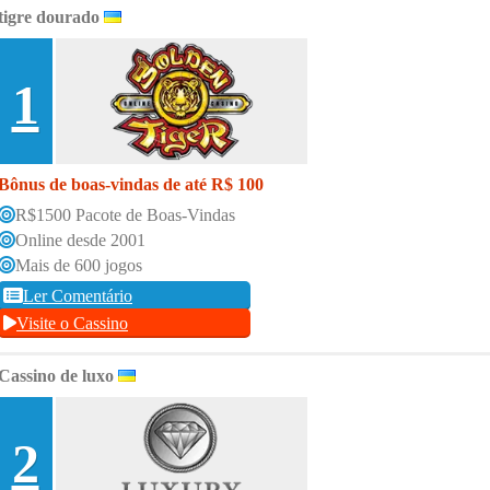
tigre dourado
1
Bônus de boas-vindas de até R$ 100
R$1500 Pacote de Boas-Vindas
Online desde 2001
Mais de 600 jogos
Ler Comentário
Visite o Cassino
Cassino de luxo
2