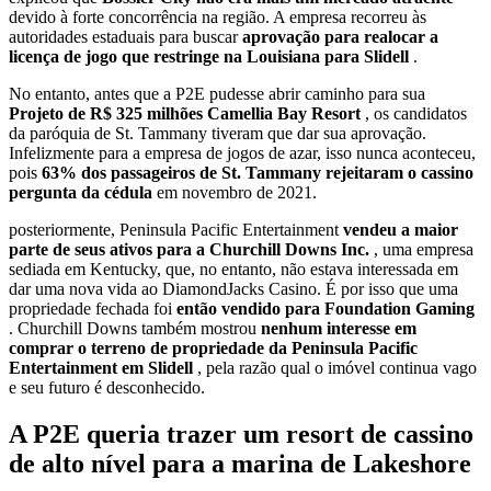
devido à forte concorrência na região. A empresa recorreu às
autoridades estaduais para buscar
aprovação para realocar a
licença de jogo que restringe na Louisiana para Slidell
.
No entanto, antes que a P2E pudesse abrir caminho para sua
Projeto de R$ 325 milhões Camellia Bay Resort
, os candidatos
da paróquia de St. Tammany tiveram que dar sua aprovação.
Infelizmente para a empresa de jogos de azar, isso nunca aconteceu,
pois
63% dos passageiros de St. Tammany rejeitaram o cassino
pergunta da cédula
em novembro de 2021.
posteriormente, Peninsula Pacific Entertainment
vendeu a maior
parte de seus ativos para a Churchill Downs Inc.
, uma empresa
sediada em Kentucky, que, no entanto, não estava interessada em
dar uma nova vida ao DiamondJacks Casino. É por isso que uma
propriedade fechada foi
então vendido para Foundation Gaming
. Churchill Downs também mostrou
nenhum interesse em
comprar o terreno de propriedade da Peninsula Pacific
Entertainment em Slidell
, pela razão qual o imóvel continua vago
e seu futuro é desconhecido.
A P2E queria trazer um resort de cassino
de alto nível para a marina de Lakeshore