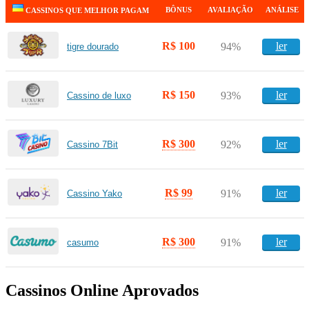
BÔNUS
AVALIAÇÃO
ANÁLISE
CASSINOS QUE MELHOR PAGAM
R$ 100
ler
94%
tigre dourado
R$ 150
ler
93%
Cassino de luxo
R$ 300
ler
92%
Cassino 7Bit
R$ 99
ler
91%
Cassino Yako
R$ 300
ler
91%
casumo
Cassinos Online Aprovados