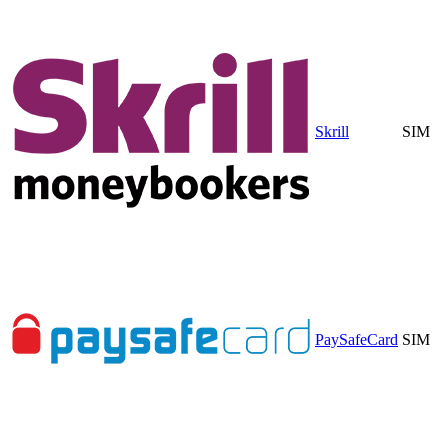
Skrill
SIM
PaySafeCard
SIM