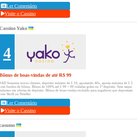
Ler Comentário
Visite o Cassino
Cassino Yako
4
Bônus de boas-vindas de até R$ 99
#AD Somente novos clientes, depósito mínimo de £ 10, apostando 40x, aposta máxima de £ 5
com fundos de bônus.
Bônus de 100% até £ 99 + 99 rodadas grátis no 1º depósito.
Sem saque
máximo em ofertas de depósito.
Bônus de boas-vindas excluído para jogadores que depositam
com Skrill ou Neteller.
Ler Comentário
Visite o Cassino
casumo