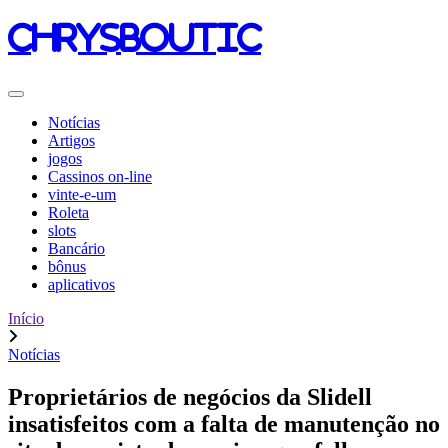
chrysboutic
Notícias
Artigos
jogos
Cassinos on-line
vinte-e-um
Roleta
slots
Bancário
bônus
aplicativos
Início
Notícias
Proprietários de negócios da Slidell
insatisfeitos com a falta de manutenção no