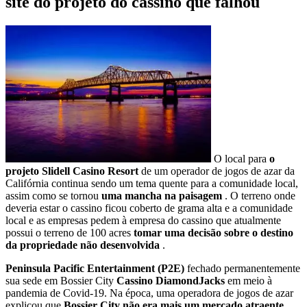
site do projeto do cassino que falhou
O local para
o
projeto Slidell Casino Resort
de um operador de jogos de azar da
Califórnia continua sendo um tema quente para a comunidade local,
assim como se tornou
uma mancha na paisagem
. O terreno onde
deveria estar o cassino ficou coberto de grama alta e a comunidade
local e as empresas pedem à empresa do cassino que atualmente
possui o terreno de 100 acres
tomar uma decisão sobre o destino
da propriedade não desenvolvida
.
Peninsula Pacific Entertainment (P2E)
fechado permanentemente
sua sede em Bossier City
Cassino DiamondJacks
em meio à
pandemia de Covid-19. Na época, uma operadora de jogos de azar
explicou que
Bossier City não era mais um mercado atraente