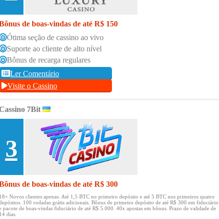
Bônus de boas-vindas de até R$ 150
Ótima seção de cassino ao vivo
Suporte ao cliente de alto nível
Bônus de recarga regulares
Ler Comentário
Visite o Cassino
Cassino 7Bit
3
Bônus de boas-vindas de até R$ 300
18+ Novos clientes apenas.
Até 1,5 BTC no primeiro depósito e até 5 BTC nos primeiros quatro
depósitos.
100 rodadas grátis adicionais.
Bônus de primeiro depósito de até R$ 300 em fiduciário
e pacote de boas-vindas fiduciário de até R$ 5.000.
40x apostas em bônus.
Prazo de validade de
14 dias.