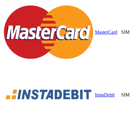
MasterCard
SIM
InstaDebit
SIM