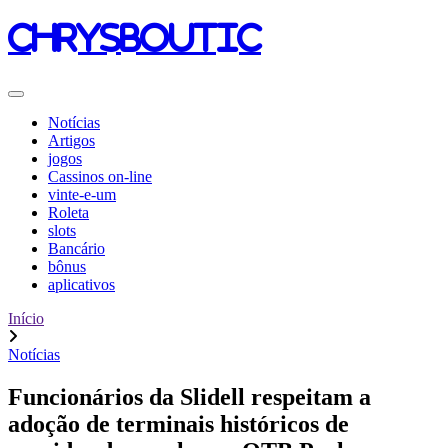
chrysboutic
Notícias
Artigos
jogos
Cassinos on-line
vinte-e-um
Roleta
slots
Bancário
bônus
aplicativos
Início
Notícias
Funcionários da Slidell respeitam a
adoção de terminais históricos de