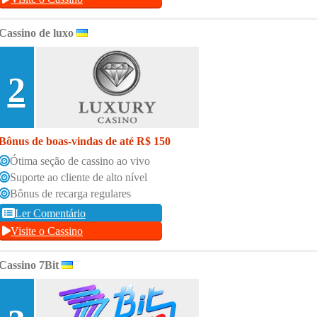
Cassino de luxo
2
Bônus de boas-vindas de até R$ 150
Ótima seção de cassino ao vivo
Suporte ao cliente de alto nível
Bônus de recarga regulares
Ler Comentário
Visite o Cassino
Cassino 7Bit