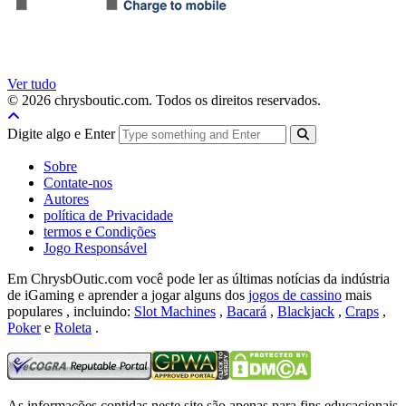
Ver tudo
© 2026 chrysboutic.com. Todos os direitos reservados.
Digite algo e Enter
Sobre
Contate-nos
Autores
política de Privacidade
termos e Condições
Jogo Responsável
Em ChrysbOutic.com você pode ler as últimas notícias da indústria
de iGaming e aprender a jogar alguns dos
jogos de cassino
mais
populares , incluindo:
Slot Machines
,
Bacará
,
Blackjack
,
Craps
,
Poker
e
Roleta
.
As informações contidas neste site são apenas para fins educacionais