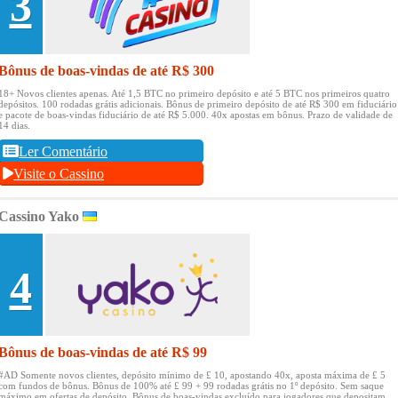
3
Bônus de boas-vindas de até R$ 300
18+ Novos clientes apenas.
Até 1,5 BTC no primeiro depósito e até 5 BTC nos primeiros quatro
depósitos.
100 rodadas grátis adicionais.
Bônus de primeiro depósito de até R$ 300 em fiduciário
e pacote de boas-vindas fiduciário de até R$ 5.000.
40x apostas em bônus.
Prazo de validade de
14 dias.
Ler Comentário
Visite o Cassino
Cassino Yako
4
Bônus de boas-vindas de até R$ 99
#AD Somente novos clientes, depósito mínimo de £ 10, apostando 40x, aposta máxima de £ 5
com fundos de bônus.
Bônus de 100% até £ 99 + 99 rodadas grátis no 1º depósito.
Sem saque
máximo em ofertas de depósito.
Bônus de boas-vindas excluído para jogadores que depositam