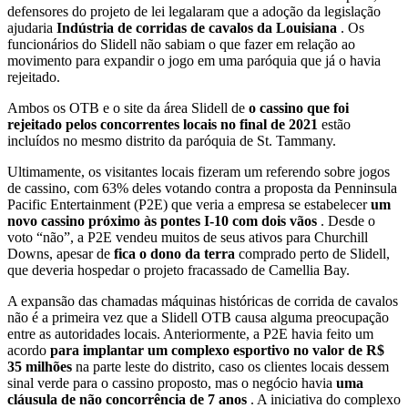
defensores do projeto de lei legalaram que a adoção da legislação
ajudaria
Indústria de corridas de cavalos da Louisiana
. Os
funcionários do Slidell não sabiam o que fazer em relação ao
movimento para expandir o jogo em uma paróquia que já o havia
rejeitado.
Ambos os OTB e o site da área Slidell de
o cassino que foi
rejeitado pelos concorrentes locais no final de 2021
estão
incluídos no mesmo distrito da paróquia de St. Tammany.
Ultimamente, os visitantes locais fizeram um referendo sobre jogos
de cassino, com 63% deles votando contra a proposta da Penninsula
Pacific Entertainment (P2E) que veria a empresa se estabelecer
um
novo cassino próximo às pontes I-10 com dois vãos
. Desde o
voto “não”, a P2E vendeu muitos de seus ativos para Churchill
Downs, apesar de
fica o dono da terra
comprado perto de Slidell,
que deveria hospedar o projeto fracassado de Camellia Bay.
A expansão das chamadas máquinas históricas de corrida de cavalos
não é a primeira vez que a Slidell OTB causa alguma preocupação
entre as autoridades locais. Anteriormente, a P2E havia feito um
acordo
para implantar um complexo esportivo no valor de R$
35 milhões
na parte leste do distrito, caso os clientes locais dessem
sinal verde para o cassino proposto, mas o negócio havia
uma
cláusula de não concorrência de 7 anos
. A iniciativa do complexo