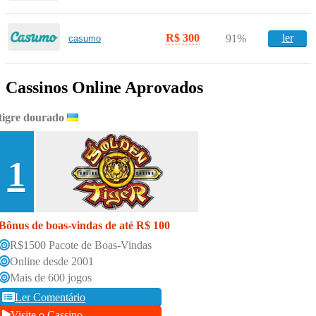
R$ 300
ler
91%
casumo
Cassinos Online Aprovados
tigre dourado
1
Bônus de boas-vindas de até R$ 100
R$1500 Pacote de Boas-Vindas
Online desde 2001
Mais de 600 jogos
Ler Comentário
Visite o Cassino