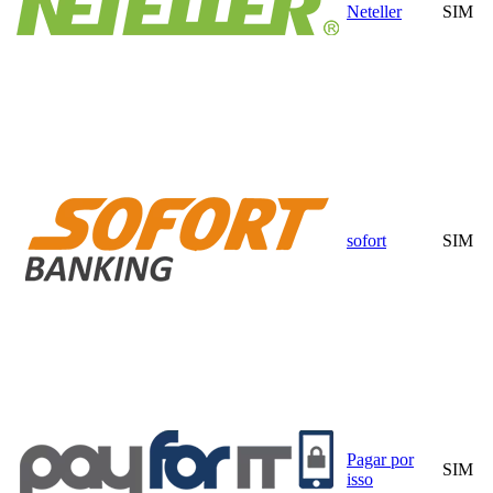
Neteller
SIM
sofort
SIM
Pagar por
SIM
isso