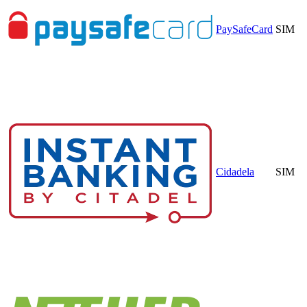
PaySafeCard
SIM
Cidadela
SIM