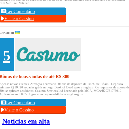
com Skrill ou Neteller.
Ler Comentário
Visite o Cassino
casumo
5
Bônus de boas-vindas de até R$ 300
Apenas novos clientes.
Ativação necessária.
Bônus de depósito de 100% até R$300.
Depósito
mínimo R$10.
20 rodadas grátis no jogo Book of Dead após o registro.
Os requisitos de aposta d
30x se aplicam aos bônus.
Casumo Services Ltd licenciada pela MGA, MGA/B2C/217/2012.
Aplicam-se os T&Cs.
Jogue com responsabilidade – rgf.org.mt
Ler Comentário
Visite o Cassino
Notícias em alta