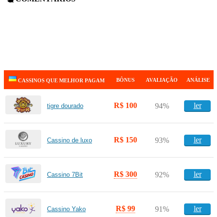
BÔNUS
AVALIAÇÃO
ANÁLISE
CASSINOS QUE MELHOR PAGAM
R$ 100
ler
94%
tigre dourado
R$ 150
ler
93%
Cassino de luxo
R$ 300
ler
92%
Cassino 7Bit
R$ 99
ler
91%
Cassino Yako