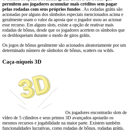
permitem aos jogadores acumular mais créditos sem pagar
pelas rodadas com seus próprios fundos
. As rodadas grátis são
acionadas por alguns dos símbolos especiais mencionados acima e
geralmente usam o valor da aposta que o jogador usou ao acionar
esse recurso. Em alguns slots, existe a opção de reativar mais
rodadas de bônus, desde que os jogadores acertem os símbolos que
os desbloqueiam durante o modo de giros grátis.
Os jogos de bônus geralmente são acionados aleatoriamente por um
determinado número de símbolos de bônus, scatters ou wilds.
Caça-níqueis 3D
Os jogadores encontrarão slots de
vídeo de 5 cilindros e seus primos 3D avançados apoiarão os
mesmos recursos e jogabilidade na maior parte. Existem também
funcionalidades lucrativas, como rodadas de bônus, rodadas grátis,