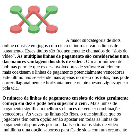
A maior subcategoria de slots
online consiste em jogos com cinco cilindros e várias linhas de
pagamento. Esses títulos são frequentemente chamados de “slots de
vídeo”.
As múltiplas linhas de pagamento são consideradas uma
das maiores vantagens dos slots de vídeo
. O maior número de
bobinas permite que os desenvolvedores de software adicionem
mais coexistam e linhas de pagamento potencialmente vencedoras.
Este último não se estende mais apenas no meio dos rolos, mas pode
correr diagonalmente e horizontalmente ou até mesmo ziguezaguear
pela tela.
O número de linhas de pagamento em slots de vídeo geralmente
começa em dez e pode bem superior a cem
. Mais linhas de
pagamento significam melhores chances de vencer combinações
vencedoras. Às vezes, as linhas são fixas, o que significa que os
jogadores têm outra opção senão apostar em todas as linhas de
pagamento disponíveis por rodada. Isso torna os slots de vídeo
multilinha uma opção saborosa para fãs de slots com um orçamento