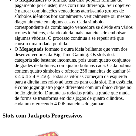
pagamento por cluster, mas com uma diferença. Seu objetivo
é marcar combinações vencedoras aterrissando grupos de
símbolos idênticos horizontalmente, verticalmente ou mesmo
diagonalmente em alguns casos. Cada símbolo
correspondente da combinação vencedora se divide em vários
ícones idênticos, criando ainda mais maneiras de embolsar
algumas vitórias. O processo continua a se repetir até que
causou uma rodada perdida.
O
Megaquads
formato é outra ideia brilhante que vem dos
desenvolvedores da Big Time Gaming. Os slots desta
categoria são bastante incomuns, pois usam quatro conjuntos
de grades de bobinas, com quatro bobinas cada. Cada bobina
contém quatro símbolos e oferece 256 maneiras de ganhar (4
x 4 x 4 x 4 = 256). Todas as vitórias começam da esquerda
para a direita nos rolos adjacentes para cada slot. Em essência,
é como jogar quatro jogos diferentes com um único clique no
botão giratório. Durante as rodadas grátis, a grade que muda
de forma se transforma em dois jogos de quatro cilindros,
cada um oferecendo 4.096 maneiras de ganhar.
Slots com Jackpots Progressivos