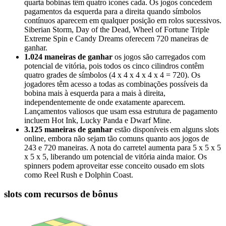
quarta bobinas têm quatro ícones cada. Os jogos concedem
pagamentos da esquerda para a direita quando símbolos
contínuos aparecem em qualquer posição em rolos sucessivos.
Siberian Storm, Day of the Dead, Wheel of Fortune Triple
Extreme Spin e Candy Dreams oferecem 720 maneiras de
ganhar.
1.024 maneiras de ganhar
os jogos são carregados com
potencial de vitória, pois todos os cinco cilindros contêm
quatro grades de símbolos (4 x 4 x 4 x 4 x 4 = 720). Os
jogadores têm acesso a todas as combinações possíveis da
bobina mais à esquerda para a mais à direita,
independentemente de onde exatamente aparecem.
Lançamentos valiosos que usam essa estrutura de pagamento
incluem Hot Ink, Lucky Panda e Dwarf Mine.
3.125 maneiras de ganhar
estão disponíveis em alguns slots
online, embora não sejam tão comuns quanto aos jogos de
243 e 720 maneiras. A nota do carretel aumenta para 5 x 5 x 5
x 5 x 5, liberando um potencial de vitória ainda maior. Os
spinners podem aproveitar esse conceito ousado em slots
como Reel Rush e Dolphin Coast.
slots com recursos de bônus