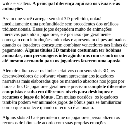
wilds e scatters.
A principal diferença aqui são os visuais e as
animações
.
Assim que você carregar seu slot 3D preferido, notará
imediatamente uma profundidade sem precedentes dos gráficos
tridimensionais. Esses jogos dependem muito de animações
imersivas para atrair jogadores, e é por isso que geralmente
começam com introduções animadas e apresentam clipes animados
quando os jogadores conseguem combinar vencedores nas linhas de
pagamento.
Alguns títulos 3D também costumam ter bobinas
animadas, com personagens interagindo uns com os outros ou
até mesmo acenando para os jogadores fazerem uma aposta
.
Além de ultrapassar os limites criativos com seus slots 3D, os
desenvolvedores de software visam apresentar aos jogadores
narrativas mais elaboradas que os manterão absortos nos jogos por
horas a fio. Os jogadores geralmente precisam
complete diferentes
conquistas e suba em diferentes níveis para desbloquear
recursos e jogos de bônus
. Em muitas ocasiões, os jogadores
também podem ver animados jogos de bônus para se familiarizar
com o que acontece quando o recurso é acionado.
Alguns slots 3D até permitem que os jogadores personalizem os
recursos de bônus de acordo com suas próprias emoções.