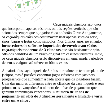
Caça-níqueis clássicos são jogos
que incorporam apenas três rolos ou três seções verticais que são
acionados sempre que o jogador clica no botão Girar. Antigamente,
os caça-níqueis clássicos costumavam usar apenas setes da sorte,
sinos, barras e frutas como símbolos. Nos últimos anos, no entanto,
fornecedores de software importados desenvolveram vários
caça-níqueis modernos de 3 cilindros
que são basicamente spin-
offs dos bandidos de um braço original em cassinos terrestres. Hoje,
os caça-níqueis clássicos estão disponíveis em uma ampla variedade
de temas e alguns até oferecem bônus extras.
A maioria dos caça-níqueis de 3 rolos normalmente tem um plano de
jackpot, mas é possível encontrar jogos clássicos com jackpots
progressivos que aumentam a cada aposta que os jogadores fazem.
Uma das maiores diferenças entre os clássicos da caça-níqueis e seus
primos mais avançados é o número de linhas de pagamento que
geraram combinação vencedoras.
O número de linhas de
pagamento em slots de 3 cilindros geralmente é limitado e varia
entre um e cinco
.