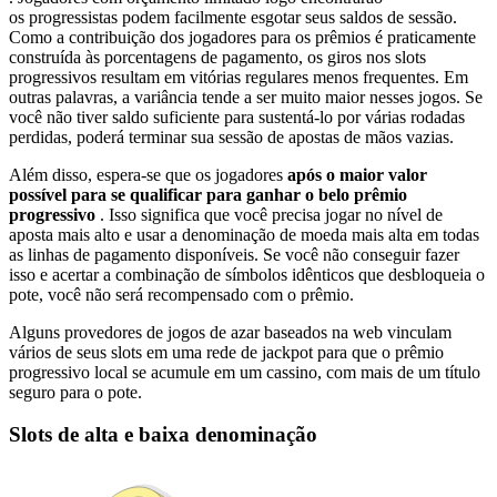
os progressistas podem facilmente esgotar seus saldos de sessão.
Como a contribuição dos jogadores para os prêmios é praticamente
construída às porcentagens de pagamento, os giros nos slots
progressivos resultam em vitórias regulares menos frequentes. Em
outras palavras, a variância tende a ser muito maior nesses jogos. Se
você não tiver saldo suficiente para sustentá-lo por várias rodadas
perdidas, poderá terminar sua sessão de apostas de mãos vazias.
Além disso, espera-se que os jogadores
após o maior valor
possível para se qualificar para ganhar o belo prêmio
progressivo
. Isso significa que você precisa jogar no nível de
aposta mais alto e usar a denominação de moeda mais alta em todas
as linhas de pagamento disponíveis. Se você não conseguir fazer
isso e acertar a combinação de símbolos idênticos que desbloqueia o
pote, você não será recompensado com o prêmio.
Alguns provedores de jogos de azar baseados na web vinculam
vários de seus slots em uma rede de jackpot para que o prêmio
progressivo local se acumule em um cassino, com mais de um título
seguro para o pote.
Slots de alta e baixa denominação