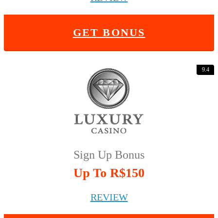
GET BONUS
9.4
Sign Up Bonus
Up To R$150
REVIEW