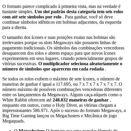
O formato parece complicado à primeira vista, mas na verdade é
bastante simples.
Um slot padrão desta categoria tem seis rolos
com até sete símbolos por rolo
. Para ganhar, você só deve
combinar símbolos idênticos em bobinas adjacentes, da esquerda
para a direita.
O tamanho dos ícones e suas posições exatas nas bobinas são
irrelevantes porque os slots Megaways não possuem linhas de
pagamento tradicionais. Os símbolos das combinações vencedoras
desaparecem dos rolos e abrem espaço para que novos ícones
experimentem em seus lugares, criando potencialmente grupos de
vitórias sucessivas.
O multiplicador seleciona aleatoriamente o
número de símbolos que aparecem em cada rodada
.
Se todos os rolos exibem o máximo de sete ícones, o número de
maneiras de ganhar é igual a 117.695, ou 7 x 7 x 7 x 7 x 7 x 7. O
número máximo de possíveis combinações vencedoras diferentes
entre os lançamentos da Megaways. Alguns caça-níqueis como o
White Rabbit oferecem até
248.832 maneiras de ganhar
,
enquanto em outros, como o Holy Diver, as vitórias chegam a
impressionantes 586.971. Após o sucesso do formato Megaways, a
Big Time Gaming lançou os Megaclusters e Mecânica de jogo
Megaquads.
O
Megaclusters
O formato usa uma popular fórmula de