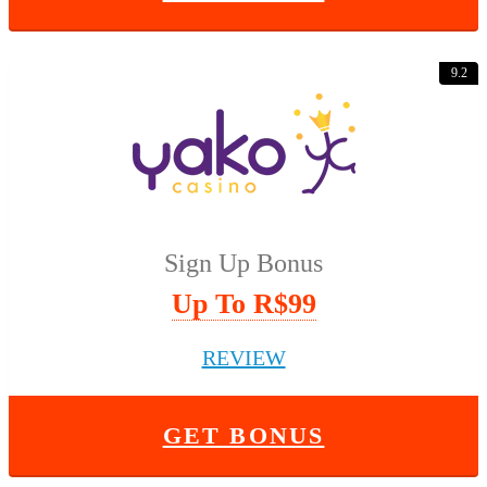
9.2
Sign Up Bonus
Up To R$99
REVIEW
GET BONUS