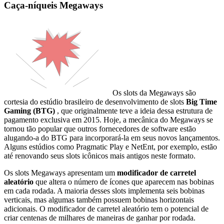
Caça-níqueis Megaways
Os slots da Megaways são
cortesia do estúdio brasileiro de desenvolvimento de slots
Big Time
Gaming (BTG)
, que originalmente teve a ideia dessa estrutura de
pagamento exclusiva em 2015. Hoje, a mecânica do Megaways se
tornou tão popular que outros fornecedores de software estão
alugando-a do BTG para incorporará-la em seus novos lançamentos.
Alguns estúdios como Pragmatic Play e NetEnt, por exemplo, estão
até renovando seus slots icônicos mais antigos neste formato.
Os slots Megaways apresentam um
modificador de carretel
aleatório
que altera o número de ícones que aparecem nas bobinas
em cada rodada. A maioria desses slots implementa seis bobinas
verticais, mas algumas também possuem bobinas horizontais
adicionais. O modificador de carretel aleatório tem o potencial de
criar centenas de milhares de maneiras de ganhar por rodada.