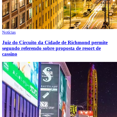
Notícias
Juiz do Circuito da Cidade de Richmond permite
segundo referendo sobre proposta de resort de
cassino