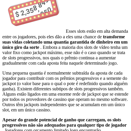
Esses slots estão em alta demanda
entre os jogadores, pois eles dão a eles uma chance de
transforme
suas vidas coletando uma quantia garantida de dinheiro em um
único giro da sorte
. Embora a maioria dos slots de vídeo tenha um
valor fixo como jackpot máximo, esse não é o caso quando se trata
de slots progressivos, nos quais o prêmio continua a aumentar
gradualmente com cada aposta feita naquele determinado jogo.
Uma pequena quantia é normalmente subtraída da aposta de cada
jogador para contribuir com os prêmios progressivos e a semente do
jackpot (o valor base para o qual o pote é redefinido quando alguém
ganha). Existem diferentes subtipos de slots progressivos também.
Alguns estão ligados em uma enorme rede de jackpot que se estende
por todos os provedores de cassino que operam no mesmo software.
Outros têm jackpots independentes que se acumulam em um único
slot, em um único cassino.
Apesar do grande potencial de ganho que carregam, os slots
progressivos não são adequados para qualquer tipo de jogador
. Jogadores com orçamento limitado logo encontrarão