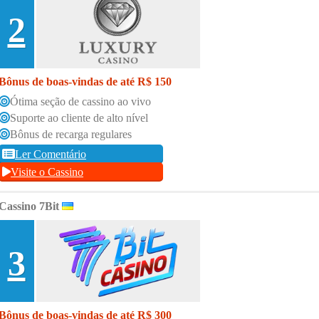
2
Bônus de boas-vindas de até R$ 150
Ótima seção de cassino ao vivo
Suporte ao cliente de alto nível
Bônus de recarga regulares
Ler Comentário
Visite o Cassino
Cassino 7Bit
3
Bônus de boas-vindas de até R$ 300