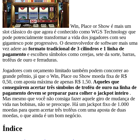
Win, Place or Show é mais um
slot clássico do que agora é conhecido como WGS Technology que
pode potencialmente transformar a vida dos jogadores com seu
gigantesco pote progressivo. O desenvolvedor de software mais uma
vez adere ao
formato tradicional de 3 cilindros e 1 linha de
pagamento
e escolheu símbolos como cerejas, sete da sorte, barras,
troféus de ouro e ferraduras.
Jogadores com orçamento limitado também podem concorrer ao
grande prêmio, já que o Win, Place ou Show moeda fixa de R$
0,50, com aposta máxima de apenas R$ 1,50.
Aqueles que
conseguirem acertar três símbolos de troféu de ouro na linha de
pagamento devem se preparar para colher o jackpot inteiro
.
Mas mesmo que você não consiga fazer aquele giro de mudança de
vida nas bobinas, não se preocupe. Há um jackpot fixo de 1.000
moedas para quem acertar três troféus com uma aposta de duas
moedas, o que ainda é um bom negócio.
Índice