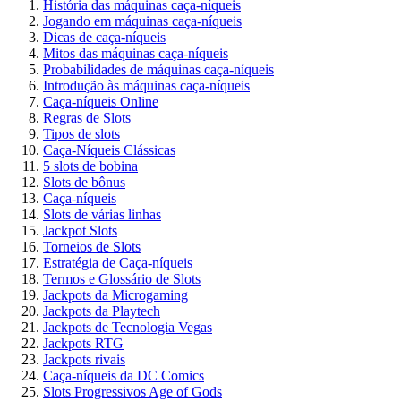
História das máquinas caça-níqueis
Jogando em máquinas caça-níqueis
Dicas de caça-níqueis
Mitos das máquinas caça-níqueis
Probabilidades de máquinas caça-níqueis
Introdução às máquinas caça-níqueis
Caça-níqueis Online
Regras de Slots
Tipos de slots
Caça-Níqueis Clássicas
5 slots de bobina
Slots de bônus
Caça-níqueis
Slots de várias linhas
Jackpot Slots
Torneios de Slots
Estratégia de Caça-níqueis
Termos e Glossário de Slots
Jackpots da Microgaming
Jackpots da Playtech
Jackpots de Tecnologia Vegas
Jackpots RTG
Jackpots rivais
Caça-níqueis da DC Comics
Slots Progressivos Age of Gods