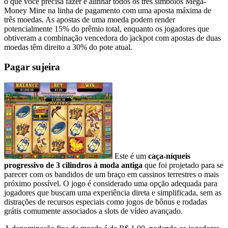
o que você precisa fazer é alinhar todos os três símbolos Mega-
Money Mine na linha de pagamento com uma aposta máxima de
três moedas. As apostas de uma moeda podem render
potencialmente 15% do prêmio total, enquanto os jogadores que
obtiveram a combinação vencedora do jackpot com apostas de duas
moedas têm direito a 30% do pote atual.
Pagar sujeira
Este é um
caça-níqueis
progressivo de 3 cilindros à moda antiga
que foi projetado para se
parecer com os bandidos de um braço em cassinos terrestres o mais
próximo possível. O jogo é considerado uma opção adequada para
jogadores que buscam uma experiência direta e simplificada, sem as
distrações de recursos especiais como jogos de bônus e rodadas
grátis comumente associados a slots de vídeo avançado.