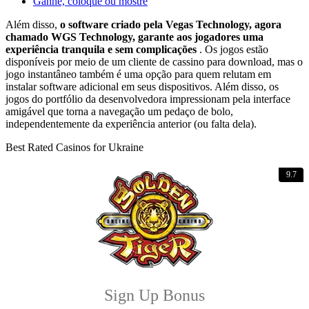
Ganhe, coloque ou mostre
Além disso,
o software criado pela Vegas Technology, agora
chamado WGS Technology, garante aos jogadores uma
experiência tranquila e sem complicações
. Os jogos estão
disponíveis por meio de um cliente de cassino para download, mas o
jogo instantâneo também é uma opção para quem relutam em
instalar software adicional em seus dispositivos. Além disso, os
jogos do portfólio da desenvolvedora impressionam pela interface
amigável que torna a navegação um pedaço de bolo,
independentemente da experiência anterior (ou falta dela).
Best Rated Casinos for Ukraine
9.7
Sign Up Bonus