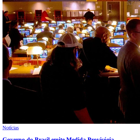
Notícias
Governo do Brasil emite Medida Provisória