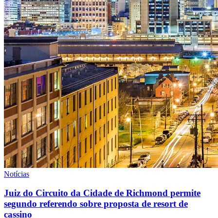
Notícias
Juiz do Circuito da Cidade de Richmond permite
segundo referendo sobre proposta de resort de
cassino