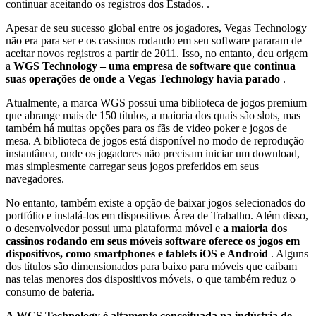
continuar aceitando os registros dos Estados. .
Apesar de seu sucesso global entre os jogadores, Vegas Technology
não era para ser e os cassinos rodando em seu software pararam de
aceitar novos registros a partir de 2011. Isso, no entanto, deu origem
a
WGS Technology – uma empresa de software que continua
suas operações de onde a Vegas Technology havia parado
.
Atualmente, a marca WGS possui uma biblioteca de jogos premium
que abrange mais de 150 títulos, a maioria dos quais são slots, mas
também há muitas opções para os fãs de video poker e jogos de
mesa. A biblioteca de jogos está disponível no modo de reprodução
instantânea, onde os jogadores não precisam iniciar um download,
mas simplesmente carregar seus jogos preferidos em seus
navegadores.
No entanto, também existe a opção de baixar jogos selecionados do
portfólio e instalá-los em dispositivos Área de Trabalho. Além disso,
o desenvolvedor possui uma plataforma móvel e
a maioria dos
cassinos rodando em seus móveis software oferece os jogos em
dispositivos, como smartphones e tablets iOS e Android
. Alguns
dos títulos são dimensionados para baixo para móveis que caibam
nas telas menores dos dispositivos móveis, o que também reduz o
consumo de bateria.
A WGS Technology é altamente conceituada na indústria de