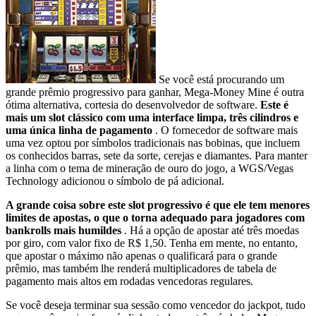
Se você está procurando um
grande prêmio progressivo para ganhar, Mega-Money Mine é outra
ótima alternativa, cortesia do desenvolvedor de software.
Este é
mais um slot clássico com uma interface limpa, três cilindros e
uma única linha de pagamento
. O fornecedor de software mais
uma vez optou por símbolos tradicionais nas bobinas, que incluem
os conhecidos barras, sete da sorte, cerejas e diamantes. Para manter
a linha com o tema de mineração de ouro do jogo, a WGS/Vegas
Technology adicionou o símbolo de pá adicional.
A grande coisa sobre este slot progressivo é que ele tem menores
limites de apostas, o que o torna adequado para jogadores com
bankrolls mais humildes
. Há a opção de apostar até três moedas
por giro, com valor fixo de R$ 1,50. Tenha em mente, no entanto,
que apostar o máximo não apenas o qualificará para o grande
prêmio, mas também lhe renderá multiplicadores de tabela de
pagamento mais altos em rodadas vencedoras regulares.
Se você deseja terminar sua sessão como vencedor do jackpot, tudo