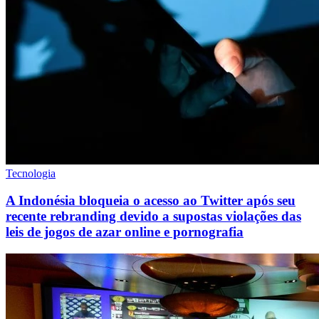
Tecnologia
A Indonésia bloqueia o acesso ao Twitter após seu
recente rebranding devido a supostas violações das
leis de jogos de azar online e pornografia