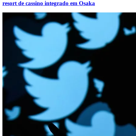
resort de cassino integrado em Osaka