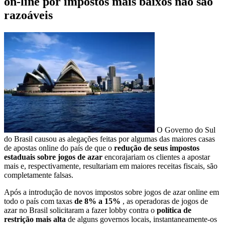
on-line por impostos mais baixos não são
razoáveis ​​​​
O Governo do Sul
do Brasil causou as alegações feitas por algumas das maiores casas
de apostas online do país de que o
redução de seus impostos
estaduais sobre jogos de azar
encorajariam os clientes a apostar
mais e, respectivamente, resultariam em maiores receitas fiscais, são
completamente falsas.
Após a introdução de novos impostos sobre jogos de azar online em
todo o país com taxas
de 8% a 15%
, as operadoras de jogos de
azar no Brasil solicitaram a fazer lobby contra o
política de
restrição mais alta
de alguns governos locais, instantaneamente-os