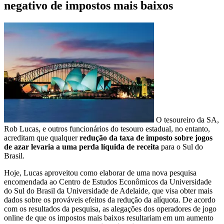
negativo de impostos mais baixos
O tesoureiro da SA,
Rob Lucas, e outros funcionários do tesouro estadual, no entanto,
acreditam que qualquer
redução da taxa de imposto sobre jogos
de azar levaria a uma perda líquida de receita
para o Sul do
Brasil.
Hoje, Lucas aproveitou como elaborar de uma nova pesquisa
encomendada ao Centro de Estudos Econômicos da Universidade
do Sul do Brasil da Universidade de Adelaide, que visa obter mais
dados sobre os prováveis ​​efeitos da redução da alíquota. De acordo
com os resultados da pesquisa, as alegações dos operadores de jogo
online de que os impostos mais baixos resultariam em um aumento