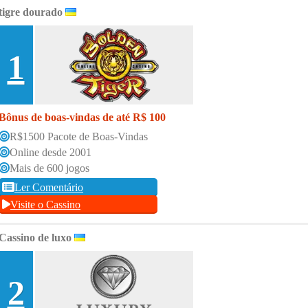
tigre dourado
1
Bônus de boas-vindas de até R$ 100
R$1500 Pacote de Boas-Vindas
Online desde 2001
Mais de 600 jogos
Ler Comentário
Visite o Cassino
Cassino de luxo
2