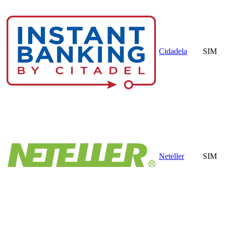
Cidadela
SIM
Neteller
SIM