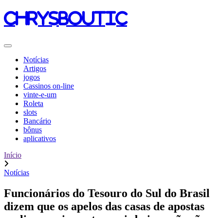
chrysboutic
Notícias
Artigos
jogos
Cassinos on-line
vinte-e-um
Roleta
slots
Bancário
bônus
aplicativos
Início
Notícias
Funcionários do Tesouro do Sul do Brasil
dizem que os apelos das casas de apostas