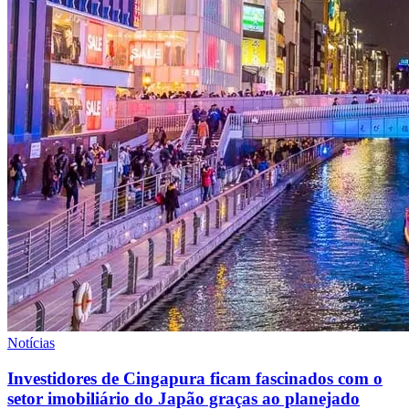
Notícias
Investidores de Cingapura ficam fascinados com o
setor imobiliário do Japão graças ao planejado