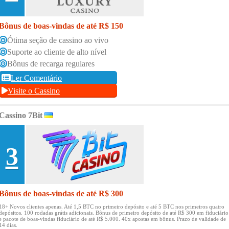
Bônus de boas-vindas de até R$ 150
Ótima seção de cassino ao vivo
Suporte ao cliente de alto nível
Bônus de recarga regulares
Ler Comentário
Visite o Cassino
Cassino 7Bit
3
Bônus de boas-vindas de até R$ 300
18+ Novos clientes apenas.
Até 1,5 BTC no primeiro depósito e até 5 BTC nos primeiros quatro
depósitos.
100 rodadas grátis adicionais.
Bônus de primeiro depósito de até R$ 300 em fiduciário
e pacote de boas-vindas fiduciário de até R$ 5.000.
40x apostas em bônus.
Prazo de validade de
14 dias.