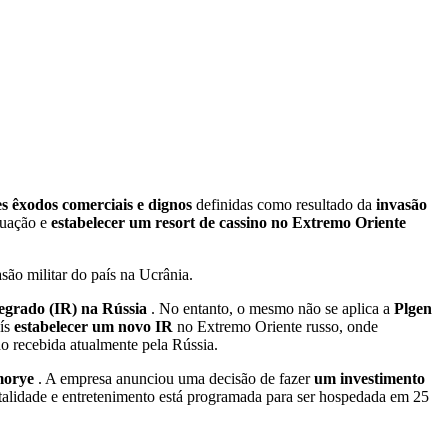
es êxodos comerciais e dignos
definidas como resultado da
invasão
tuação e
estabelecer um resort de cassino no Extremo Oriente
ão militar do país na Ucrânia.
tegrado (IR) na Rússia
. No entanto, o mesmo não se aplica a
Plgen
aís
estabelecer um novo IR
no Extremo Oriente russo, onde
o recebida atualmente pela Rússia.
imorye
. A empresa anunciou uma decisão de fazer
um investimento
italidade e entretenimento está programada para ser hospedada em 25