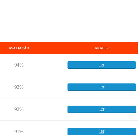
AVALIAÇÃO
ANÁLISE
ler
94%
ler
93%
ler
92%
ler
91%