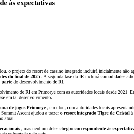
e às expectativas
lou, o projeto do resort de cassino integrado incluirá inicialmente n
ntes do final de 2025
. A segunda fase do IR incluirá comodidades adic
 parte
do desenvolvimento de RI.
olvimento de RI em Primorye com as autoridades locais desde 2021. E
sse em tal desenvolvimento.
zona de jogos Primorye
, circulou, com autoridades locais apresentan
 o Summit Ascent ajudou a trazer
o resort integrado Tigre de Cristal
à
o atual.
eracionais
, mas nenhum deles chegou
correspondente às expectativ
cia enfrentada pelo país.