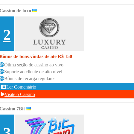
Cassino de luxo
2
Bônus de boas-vindas de até R$ 150
Ótima seção de cassino ao vivo
Suporte ao cliente de alto nível
Bônus de recarga regulares
Ler Comentário
Visite o Cassino
Cassino 7Bit
3