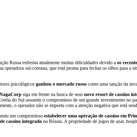
ção Russa enfrenta atualmente muitas dificuldades devido a
os recent
a operadora sul-coreana, que está pronta para fechar os olhos para a si
tores psicológicos
ganhou o mercado russo
como uma sanção da invas
 NagaCorp
siga em frente na busca de seus
novo resort de cassino in
a Coréia do Sul assumiu o compromisso de um grande investimento no p
mente, o operador não se importa com a atenção negativa que está send
sumiu um compromisso
estabelecer uma operação de cassino em Pr
 de cassino integrado
na Rússia. A propriedade de jogos de azar, hosp