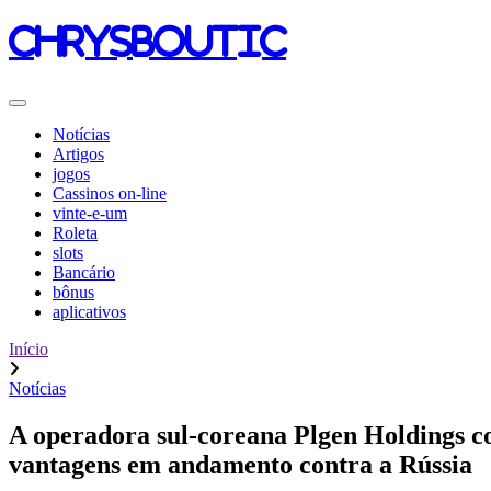
chrysboutic
Notícias
Artigos
jogos
Cassinos on-line
vinte-e-um
Roleta
slots
Bancário
bônus
aplicativos
Início
Notícias
A operadora sul-coreana Plgen Holdings co
vantagens em andamento contra a Rússia