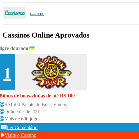
casumo
Cassinos Online Aprovados
tigre dourado
1
Bônus de boas-vindas de até R$ 100
R$1500 Pacote de Boas-Vindas
Online desde 2001
Mais de 600 jogos
Ler Comentário
Visite o Cassino