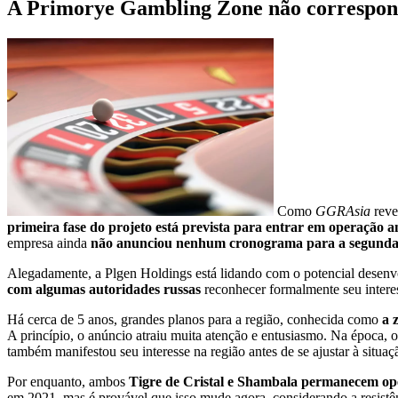
A Primorye Gambling Zone não correspond
Como
GGRAsia
reve
primeira fase do projeto está prevista para entrar em operação a
empresa ainda
não anunciou nenhum cronograma para a segunda
Alegadamente, a Plgen Holdings está lidando com o potencial desenv
com algumas autoridades russas
reconhecer formalmente seu intere
Há cerca de 5 anos, grandes planos para a região, conhecida como
a 
A princípio, o anúncio atraiu muita atenção e entusiasmo. Na época,
também manifestou seu interesse na região antes de se ajustar à situaçã
Por enquanto, ambos
Tigre de Cristal e Shambala permanecem op
em 2021, mas é provável que isso mude agora, considerando a resistên