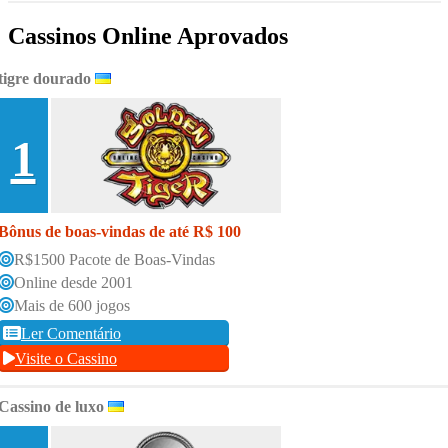
Cassinos Online Aprovados
tigre dourado
1
Bônus de boas-vindas de até R$ 100
R$1500 Pacote de Boas-Vindas
Online desde 2001
Mais de 600 jogos
Ler Comentário
Visite o Cassino
Cassino de luxo