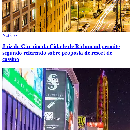
Notícias
Juiz do Circuito da Cidade de Richmond permite
segundo referendo sobre proposta de resort de
cassino