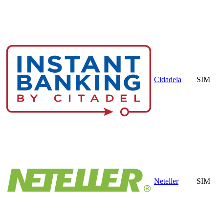
Cidadela
SIM
Neteller
SIM