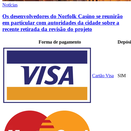
Notícias
Os desenvolvedores do Norfolk Casino se reunirão
em particular com autoridades da cidade sobre a
recente retirada da revisão do projeto
Forma de pagamento
Depósi
Cartão Visa
SIM