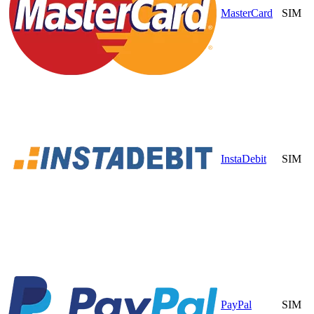
MasterCard
SIM
InstaDebit
SIM
PayPal
SIM