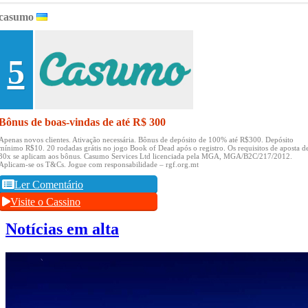
casumo
5
Bônus de boas-vindas de até R$ 300
Apenas novos clientes.
Ativação necessária.
Bônus de depósito de 100% até R$300.
Depósito
mínimo R$10.
20 rodadas grátis no jogo Book of Dead após o registro.
Os requisitos de aposta d
30x se aplicam aos bônus.
Casumo Services Ltd licenciada pela MGA, MGA/B2C/217/2012.
Aplicam-se os T&Cs.
Jogue com responsabilidade – rgf.org.mt
Ler Comentário
Visite o Cassino
Notícias em alta