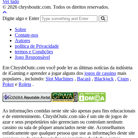
Ver tudo
© 2026 chrysboutic.com. Todos os direitos reservados.
Digite algo e Enter
Sobre
Contate-nos
Autores
política de Privacidade
termos e Condições
Jogo Responsável
Em ChrysbOutic.com você pode ler as últimas notícias da indústria
de iGaming e aprender a jogar alguns dos
jogos de cassino
mais
populares , incluindo:
Slot Machines
,
Bacará
,
Blackjack
,
Craps
,
Poker
e
Roleta
.
As informações contidas neste site são apenas para fins educacionais
e de entretenimento.
ChrysbOutic.com não é um site de jogos de
azar e seus proprietários não gerenciam ou controlam nenhum
cassino ou sala de pôquer anunciados neste site.
Aconselhamos
enfaticamente que qualquer pessoa que use as informações deste site