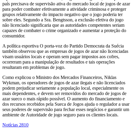
país precisava de supervisão ativa do mercado local de jogos de azar
para poder combater efetivamente a atividade criminosa e proteger
grupos relativamente do impacto negativo que o jogo poderia ter
sobre eles. Segundo a Sra. Bengtsson, a exclusão efetiva do jogo
não licenciado significaria que as autoridades competentes seriam
capazes de combater o crime organizado e aumentar a proteção do
consumidor.
A política esportiva O porta-voz do Partido Democrata da Suécia
também observou que as empresas de jogos de azar não licenciadas
visam usuários locais e operam sem pagar impostos aos cofres,
ocorreram para a manipulação de resultados e tais operações
resultaram em problemas de jogo.
Como explicou o Ministro dos Mercados Financeiros, Niklas
Wykman, os operadores de jogos de azar ilegais e não licenciados
podem prejudicar seriamente a população local, especialmente os
mais dependentes, e devem ser removidos do mercado de jogos de
azar sueco o mais rápido possível. O aumento do financiamento e
dos recursos recebidos pela Sueca de Jogos ajuda o regulador a usar
seus poderes de supervisão para fechar esses negócios e garantir um
ambiente de Autoridade de jogo seguro para os clientes locais.
Notícias
2810