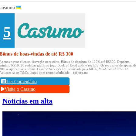
casumo
5
Bônus de boas-vindas de até R$ 300
Apenas novos clientes.
Ativação necessária.
Bônus de depósito de 100% até R$300.
Depósito
mínimo R$10.
20 rodadas grátis no jogo Book of Dead após o registro.
Os requisitos de aposta d
30x se aplicam aos bônus.
Casumo Services Ltd licenciada pela MGA, MGA/B2C/217/2012.
Aplicam-se os T&Cs.
Jogue com responsabilidade – rgf.org.mt
Ler Comentário
Visite o Cassino
Notícias em alta