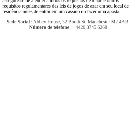
assegure-se de atender a todos os requisitos de idade e outros
requisitos regulamentares das leis de jogos de azar em seu local de
residência antes de entrar em um cassino ou fazer uma aposta.
Sede Social
: Abbey House, 32 Booth St, Manchester M2 4AB;
Número de telefone
: +4420 3745 6268