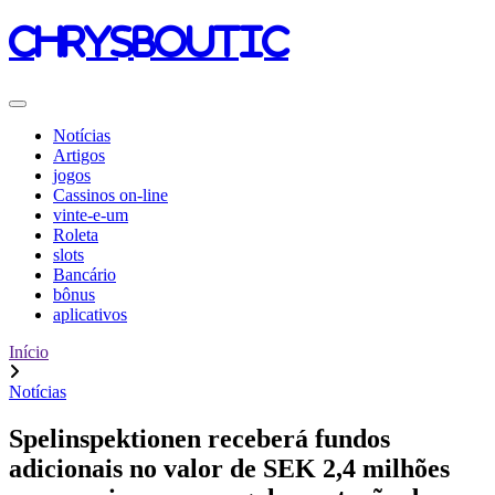
chrysboutic
Notícias
Artigos
jogos
Cassinos on-line
vinte-e-um
Roleta
slots
Bancário
bônus
aplicativos
Início
Notícias
Spelinspektionen receberá fundos
adicionais no valor de SEK 2,4 milhões