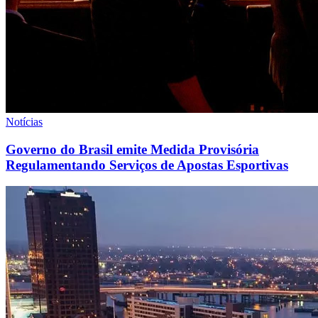
Notícias
Governo do Brasil emite Medida Provisória
Regulamentando Serviços de Apostas Esportivas