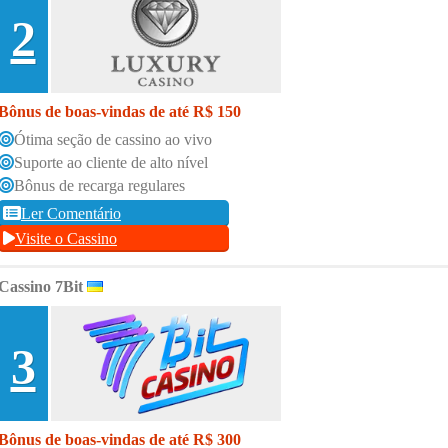
2
Bônus de boas-vindas de até R$ 150
Ótima seção de cassino ao vivo
Suporte ao cliente de alto nível
Bônus de recarga regulares
Ler Comentário
Visite o Cassino
Cassino 7Bit
3
Bônus de boas-vindas de até R$ 300