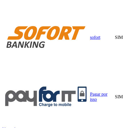
sofort
SIM
Pagar por
SIM
isso