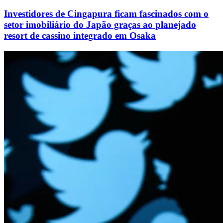
Investidores de Cingapura ficam fascinados com o
setor imobiliário do Japão graças ao planejado
resort de cassino integrado em Osaka