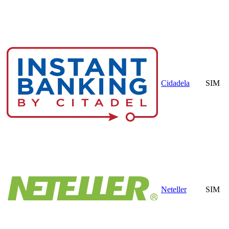
Cidadela
SIM
Neteller
SIM