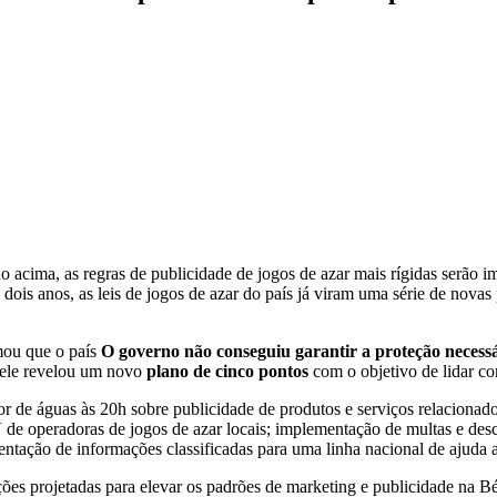
cima, as regras de publicidade de jogos de azar mais rígidas serão 
 dois anos, as leis de jogos de azar do país já viram uma série de nova
mou que o país
O governo não conseguiu garantir a proteção necess
, ele revelou um novo
plano de cinco pontos
com o objetivo de lidar co
 de águas às 20h sobre publicidade de produtos e serviços relacionados
e operadoras de jogos de azar locais; implementação de multas e desco
ntação de informações classificadas para uma linha nacional de ajuda a
s projetadas para elevar os padrões de marketing e publicidade na B