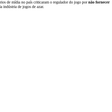
ários de mídia no país criticaram o regulador do jogo por
não fornecer
la indústria de jogos de azar.