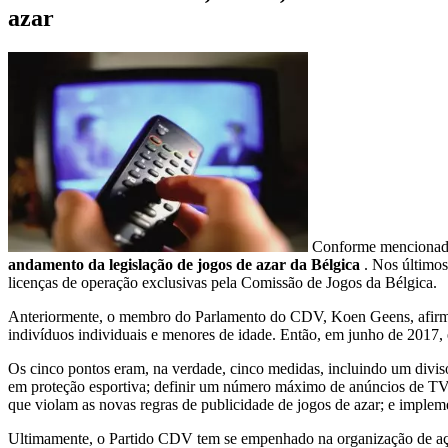
azar
Conforme mencionado a
andamento da legislação de jogos de azar da Bélgica
. Nos últimos
licenças de operação exclusivas pela Comissão de Jogos da Bélgica.
Anteriormente, o membro do Parlamento do CDV, Koen Geens, afir
indivíduos individuais e menores de idade. Então, em junho de 2017
Os cinco pontos eram, na verdade, cinco medidas, incluindo um divisor
em proteção esportiva; definir um número máximo de anúncios de TV d
que violam as novas regras de publicidade de jogos de azar; e impleme
Ultimamente, o Partido CDV tem se empenhado na organização de açõe