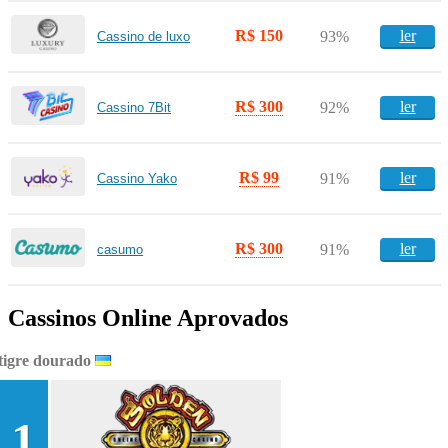
R$ 150
ler
93%
Cassino de luxo
R$ 300
ler
92%
Cassino 7Bit
R$ 99
ler
91%
Cassino Yako
R$ 300
ler
91%
casumo
Cassinos Online Aprovados
tigre dourado
1