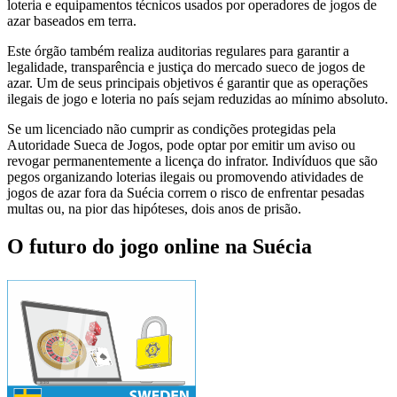
loteria e equipamentos técnicos usados ​​por operadores de jogos de
azar baseados em terra.
Este órgão também realiza auditorias regulares para garantir a
legalidade, transparência e justiça do mercado sueco de jogos de
azar. Um de seus principais objetivos é garantir que as operações
ilegais de jogo e loteria no país sejam reduzidas ao mínimo absoluto.
Se um licenciado não cumprir as condições protegidas pela
Autoridade Sueca de Jogos, pode optar por emitir um aviso ou
revogar permanentemente a licença do infrator. Indivíduos que são
pegos organizando loterias ilegais ou promovendo atividades de
jogos de azar fora da Suécia correm o risco de enfrentar pesadas
multas ou, na pior das hipóteses, dois anos de prisão.
O futuro do jogo online na Suécia