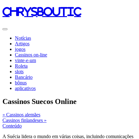
chrysboutic
Notícias
Artigos
jogos
Cassinos on-line
vinte-e-um
Roleta
slots
Bancário
bônus
aplicativos
Cassinos Suecos Online
« Cassinos alemães
Cassinos finlandeses »
Conteúdo
A Suécia lidera o mundo em várias coisas, incluindo comunicações