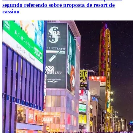
segundo referendo sobre proposta de resort de
cassino