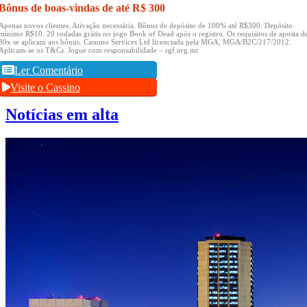
Bônus de boas-vindas de até R$ 300
Apenas novos clientes.
Ativação necessária.
Bônus de depósito de 100% até R$300.
Depósito
mínimo R$10.
20 rodadas grátis no jogo Book of Dead após o registro.
Os requisitos de aposta d
30x se aplicam aos bônus.
Casumo Services Ltd licenciada pela MGA, MGA/B2C/217/2012.
Aplicam-se os T&Cs.
Jogue com responsabilidade – rgf.org.mt
Ler Comentário
Visite o Cassino
Notícias em alta