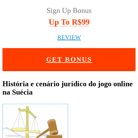
Sign Up Bonus
Up To R$99
REVIEW
GET BONUS
História e cenário jurídico do jogo online
na Suécia