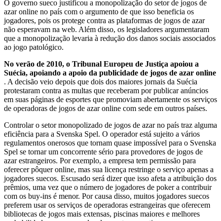
O governo sueco justificou a monopolização do setor de jogos de
azar online no país com o argumento de que isso beneficia os
jogadores, pois os protege contra as plataformas de jogos de azar
não esperavam na web. Além disso, os legisladores argumentaram
que a monopolização levaria à redução dos danos sociais associados
ao jogo patológico.
No verão de 2010, o Tribunal Europeu de Justiça apoiou a
Suécia, apoiando a apoio da publicidade de jogos de azar online
. A decisão veio depois que dois dos maiores jornais da Suécia
protestaram contra as multas que receberam por publicar anúncios
em suas páginas de esportes que promoviam abertamente os serviços
de operadoras de jogos de azar online com sede em outros países.
Controlar o setor monopolizado de jogos de azar no país traz alguma
eficiência para a Svenska Spel. O operador está sujeito a vários
regulamentos onerosos que tornam quase impossível para o Svenska
Spel se tornar um concorrente sério para provedores de jogos de
azar estrangeiros. Por exemplo, a empresa tem permissão para
oferecer pôquer online, mas sua licença restringe o serviço apenas a
jogadores suecos. Escusado será dizer que isso afeta a atribuição dos
prêmios, uma vez que o número de jogadores de poker a contribuir
com os buy-ins é menor. Por causa disso, muitos jogadores suecos
preferem usar os serviços de operadoras estrangeiras que oferecem
bibliotecas de jogos mais extensas, piscinas maiores e melhores