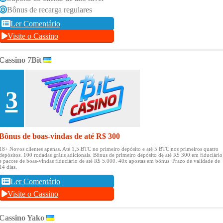
Bônus de recarga regulares
Ler Comentário
Visite o Cassino
Cassino 7Bit
3
Bônus de boas-vindas de até R$ 300
18+ Novos clientes apenas.
Até 1,5 BTC no primeiro depósito e até 5 BTC nos primeiros quatro
depósitos.
100 rodadas grátis adicionais.
Bônus de primeiro depósito de até R$ 300 em fiduciário
e pacote de boas-vindas fiduciário de até R$ 5.000.
40x apostas em bônus.
Prazo de validade de
14 dias.
Ler Comentário
Visite o Cassino
Cassino Yako