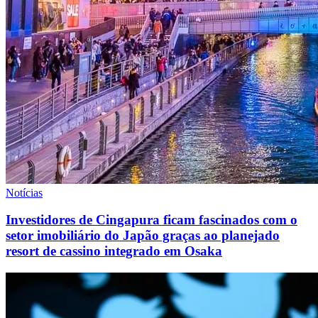
Notícias
Investidores de Cingapura ficam fascinados com o
setor imobiliário do Japão graças ao planejado
resort de cassino integrado em Osaka