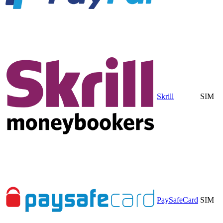
Skrill
SIM
PaySafeCard
SIM