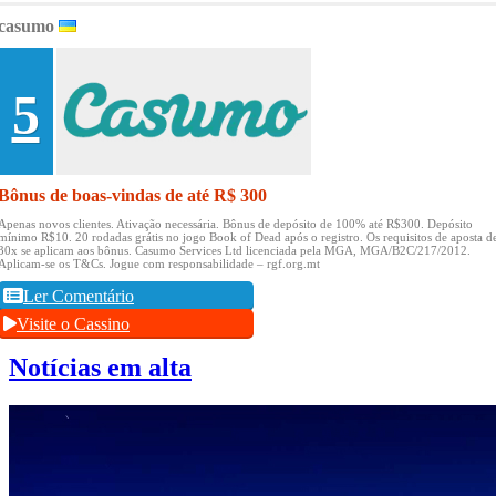
casumo
5
Bônus de boas-vindas de até R$ 300
Apenas novos clientes.
Ativação necessária.
Bônus de depósito de 100% até R$300.
Depósito
mínimo R$10.
20 rodadas grátis no jogo Book of Dead após o registro.
Os requisitos de aposta d
30x se aplicam aos bônus.
Casumo Services Ltd licenciada pela MGA, MGA/B2C/217/2012.
Aplicam-se os T&Cs.
Jogue com responsabilidade – rgf.org.mt
Ler Comentário
Visite o Cassino
Notícias em alta