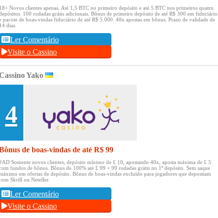
18+ Novos clientes apenas.
Até 1,5 BTC no primeiro depósito e até 5 BTC nos primeiros quatro
depósitos.
100 rodadas grátis adicionais.
Bônus de primeiro depósito de até R$ 300 em fiduciário
e pacote de boas-vindas fiduciário de até R$ 5.000.
40x apostas em bônus.
Prazo de validade de
14 dias.
Ler Comentário
Visite o Cassino
Cassino Yako
4
Bônus de boas-vindas de até R$ 99
#AD Somente novos clientes, depósito mínimo de £ 10, apostando 40x, aposta máxima de £ 5
com fundos de bônus.
Bônus de 100% até £ 99 + 99 rodadas grátis no 1º depósito.
Sem saque
máximo em ofertas de depósito.
Bônus de boas-vindas excluído para jogadores que depositam
com Skrill ou Neteller.
Ler Comentário
Visite o Cassino