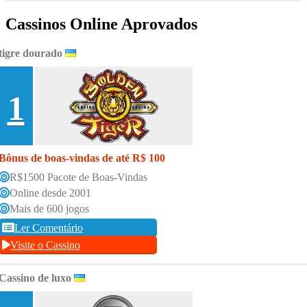
Cassinos Online Aprovados
tigre dourado
1
Bônus de boas-vindas de até R$ 100
R$1500 Pacote de Boas-Vindas
Online desde 2001
Mais de 600 jogos
Ler Comentário
Visite o Cassino
Cassino de luxo