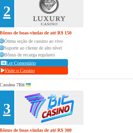
2
Bônus de boas-vindas de até R$ 150
Ótima seção de cassino ao vivo
Suporte ao cliente de alto nível
Bônus de recarga regulares
Ler Comentário
Visite o Cassino
Cassino 7Bit
3
Bônus de boas-vindas de até R$ 300