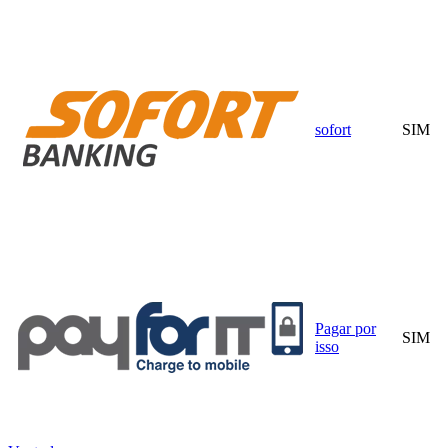
sofort
SIM
Pagar por
SIM
isso