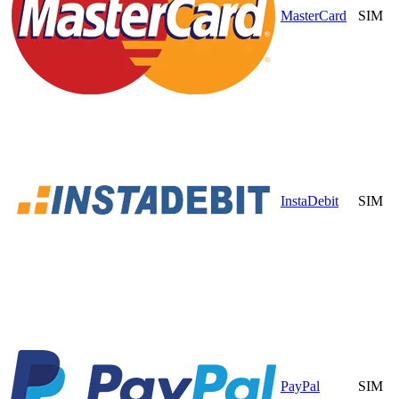
MasterCard
SIM
InstaDebit
SIM
PayPal
SIM