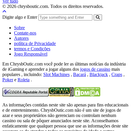
Ver tudo
© 2026 chrysboutic.com. Todos os direitos reservados.
Digite algo e Enter
Sobre
Contate-nos
Autores
política de Privacidade
termos e Condições
Jogo Responsável
Em ChrysbOutic.com você pode ler as últimas notícias da indústria
de iGaming e aprender a jogar alguns dos
jogos de cassino
mais
populares , incluindo:
Slot Machines
,
Bacará
,
Blackjack
,
Craps
,
Poker
e
Roleta
.
As informações contidas neste site são apenas para fins educacionais
e de entretenimento.
ChrysbOutic.com não é um site de jogos de
azar e seus proprietários não gerenciam ou controlam nenhum
cassino ou sala de pôquer anunciados neste site.
Aconselhamos
enfaticamente que qualquer pessoa que use as informações deste site