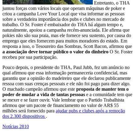
Entretanto, o THA
juntou forças com vários locais que operam máquinas de poker e
criou a campanha Love Your Local que visa informar as pessoas
sobre a verdadeira importância dos pubs e clubes no mercado de
trabalho. O Sr. Foster é embaixador do THA há algum tempo e,
naturalmente, apoiou a campanha recém-anunciada. Ele afirma que
pokies não são sua praia, mas ele fornece seu sustento, por causa do
emprego que eles fornecem para muitos moradores do estado. Em
resposta a isso, o Tesoureiro das Sombras, Scott Bacon, afirmou que
a associação deve tornar público o valor do dinheiro
O Sr. Foster
recebeu por sua participação.
Pouco depois, o presidente do THA, Paul Jubb, fez um anúncio no
qual afirmou que essa informação permaneceria confidencial, mas
garantiu que a opinião do madeireiro que ele declarou publicamente
ressoa com suas crenças pessoais e ele não foi pago para dizer algo.
O machado campeão afirmou que este
proposta de manter tem o
poder de mudar a vida de tantas pessoas
e a comunidade tem que
se mexer e se fazer ouvir. Vale lembrar que o Partido Trabalhista
afirmou que um pacote de financiamento no valor de AR$ 55
milhões será fornecido para
ajudar pubs e clubes após a remoção
dos 2.300 dispositivos
.
Notícias
2810