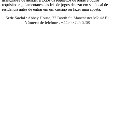
assegure-se de atender a todos os requisitos de idade e outros
requisitos regulamentares das leis de jogos de azar em seu local de
residência antes de entrar em um cassino ou fazer uma aposta.
Sede Social
: Abbey House, 32 Booth St, Manchester M2 4AB;
Número de telefone
: +4420 3745 6268