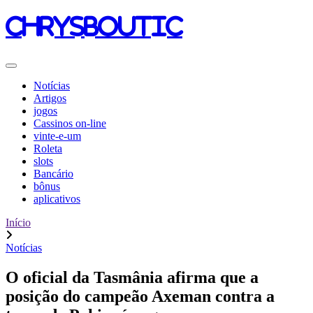
chrysboutic
Notícias
Artigos
jogos
Cassinos on-line
vinte-e-um
Roleta
slots
Bancário
bônus
aplicativos
Início
Notícias
O oficial da Tasmânia afirma que a
posição do campeão Axeman contra a