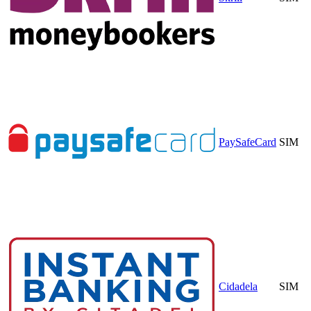
PaySafeCard
SIM
Cidadela
SIM