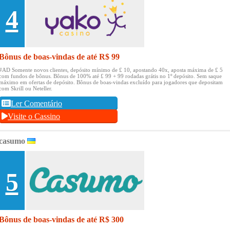
4
Bônus de boas-vindas de até R$ 99
#AD Somente novos clientes, depósito mínimo de £ 10, apostando 40x, aposta máxima de £ 5
com fundos de bônus.
Bônus de 100% até £ 99 + 99 rodadas grátis no 1º depósito.
Sem saque
máximo em ofertas de depósito.
Bônus de boas-vindas excluído para jogadores que depositam
com Skrill ou Neteller.
Ler Comentário
Visite o Cassino
casumo
5
Bônus de boas-vindas de até R$ 300