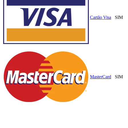
Cartão Visa
SIM
MasterCard
SIM