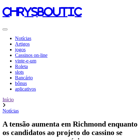
chrysboutic
Notícias
Artigos
jogos
Cassinos on-line
vinte-e-um
Roleta
slots
Bancário
bônus
aplicativos
Início
Notícias
A tensão aumenta em Richmond enquanto
os candidatos ao projeto do cassino se