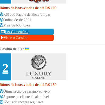
Bônus de boas-vindas de até R$ 100
R$1500 Pacote de Boas-Vindas
Online desde 2001
Mais de 600 jogos
Ler Comentário
Visite o Cassino
Cassino de luxo
2
Bônus de boas-vindas de até R$ 150
Ótima seção de cassino ao vivo
Suporte ao cliente de alto nível
Bônus de recarga regulares