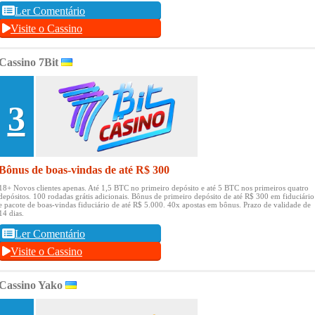
Ler Comentário
Visite o Cassino
Cassino 7Bit
3
Bônus de boas-vindas de até R$ 300
18+ Novos clientes apenas.
Até 1,5 BTC no primeiro depósito e até 5 BTC nos primeiros quatro
depósitos.
100 rodadas grátis adicionais.
Bônus de primeiro depósito de até R$ 300 em fiduciário
e pacote de boas-vindas fiduciário de até R$ 5.000.
40x apostas em bônus.
Prazo de validade de
14 dias.
Ler Comentário
Visite o Cassino
Cassino Yako