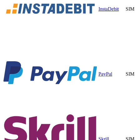
InstaDebit
SIM
PayPal
SIM
Skrill
SIM