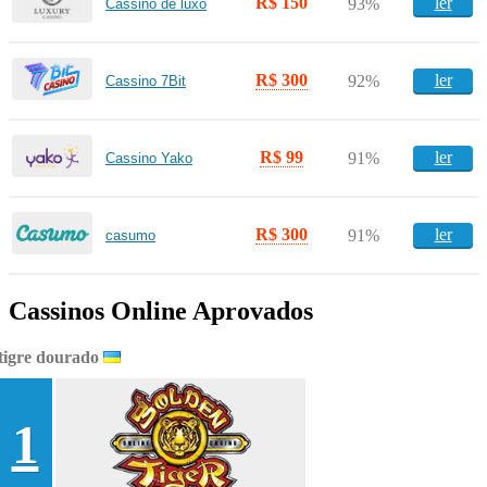
R$ 150
ler
93%
Cassino de luxo
R$ 300
ler
92%
Cassino 7Bit
R$ 99
ler
91%
Cassino Yako
R$ 300
ler
91%
casumo
Cassinos Online Aprovados
tigre dourado
1