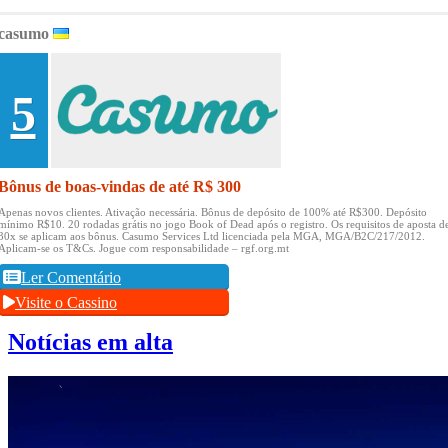
casumo
5
Bônus de boas-vindas de até R$ 300
Apenas novos clientes.
Ativação necessária.
Bônus de depósito de 100% até R$300.
Depósito
mínimo R$10.
20 rodadas grátis no jogo Book of Dead após o registro.
Os requisitos de aposta d
30x se aplicam aos bônus.
Casumo Services Ltd licenciada pela MGA, MGA/B2C/217/2012.
Aplicam-se os T&Cs.
Jogue com responsabilidade – rgf.org.mt
Ler Comentário
Visite o Cassino
Notícias em alta