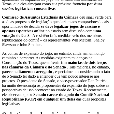
Texas, que eles almejam como sua próxima fronteira
por duas
sessões legislativas consecutivas
.
Comissão de Assuntos Estaduais da Câmara
deu sinal verde para
as duas propostas de legislação que dariam aos compradores locais a
oportunidade de decidir
se deve legalizar jogos de cassino e
apostas esportivas online
no estado sem discussão com
uma
votação de 9 a 3
. A resistência às medidas veio dos membros
republicanos do comitê – os representantes Will Metcalf, Shelby
Slawson e John Smithee.
As contas de expansão do jogo, no entanto, ainda têm um longo
caminho a percorrer. As medidas exigiriam mudanças na
Constituição do Texas, que enfrentariam
maiorias de dois terços
nas câmaras da Câmara e do Senado
. Tais maiorias, no entanto,
parecem
altamente carregado
, especialmente considerando o fato
de o Senado ter dado a entender que tem pouco interesse nos
projetos. O presidente do Senado, o vice-governador Dan Patrick,
há muito desencoraja os proponentes da expansão do jogo sobre as
perspectivas de isso acontecer no estado do Texas. Recentemente,
ele observou que
o Senado carece do apoio do Comitê Nacional
Republicano (GOP) em qualquer um deles
das duas propostas
legislativas.