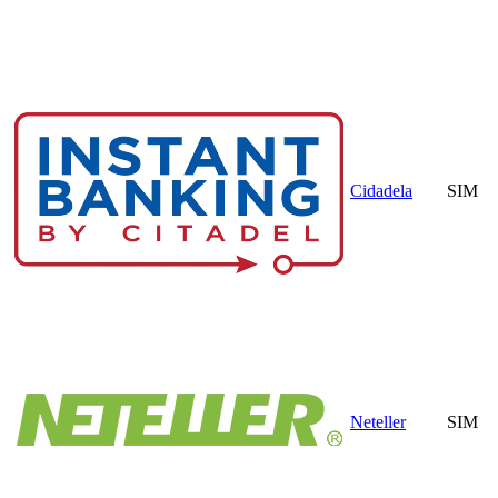
Cidadela
SIM
Neteller
SIM