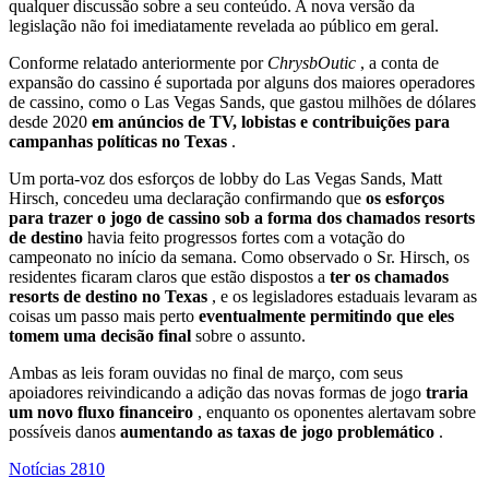
qualquer discussão sobre a seu conteúdo. A nova versão da
legislação não foi imediatamente revelada ao público em geral.
Conforme relatado anteriormente por
ChrysbOutic
, a conta de
expansão do cassino é suportada por alguns dos maiores operadores
de cassino, como o Las Vegas Sands, que gastou milhões de dólares
desde 2020
em anúncios de TV, lobistas e contribuições para
campanhas políticas no Texas
.
Um porta-voz dos esforços de lobby do Las Vegas Sands, Matt
Hirsch, concedeu uma declaração confirmando que
os esforços
para trazer o jogo de cassino sob a forma dos chamados resorts
de destino
havia feito progressos fortes com a votação do
campeonato no início da semana. Como observado o Sr. Hirsch, os
residentes ficaram claros que estão dispostos a
ter os chamados
resorts de destino no Texas
, e os legisladores estaduais levaram as
coisas um passo mais perto
eventualmente permitindo que eles
tomem uma decisão final
sobre o assunto.
Ambas as leis foram ouvidas no final de março, com seus
apoiadores reivindicando a adição das novas formas de jogo
traria
um novo fluxo financeiro
, enquanto os oponentes alertavam sobre
possíveis danos
aumentando as taxas de jogo problemático
.
Notícias
2810