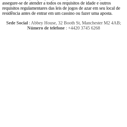
assegure-se de atender a todos os requisitos de idade e outros
requisitos regulamentares das leis de jogos de azar em seu local de
residência antes de entrar em um cassino ou fazer uma aposta.
Sede Social
: Abbey House, 32 Booth St, Manchester M2 4AB;
Número de telefone
: +4420 3745 6268