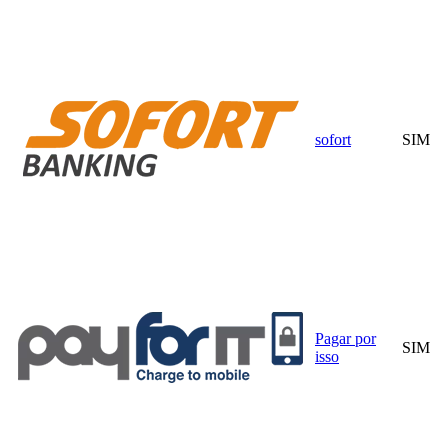
sofort
SIM
Pagar por
SIM
isso