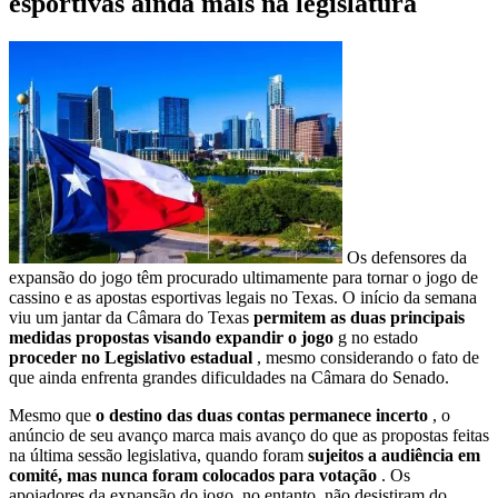
esportivas ainda mais na legislatura
Os defensores da
expansão do jogo têm procurado ultimamente para tornar o jogo de
cassino e as apostas esportivas legais no Texas. O início da semana
viu um jantar da Câmara do Texas
permitem as duas principais
medidas propostas visando expandir o jogo
g no estado
proceder no Legislativo estadual
, mesmo considerando o fato de
que ainda enfrenta grandes dificuldades na Câmara do Senado.
Mesmo que
o destino das duas contas permanece incerto
, o
anúncio de seu avanço marca mais avanço do que as propostas feitas
na última sessão legislativa, quando foram
sujeitos a audiência em
comité, mas nunca foram colocados para votação
. Os
apoiadores da expansão do jogo, no entanto, não desistiram do