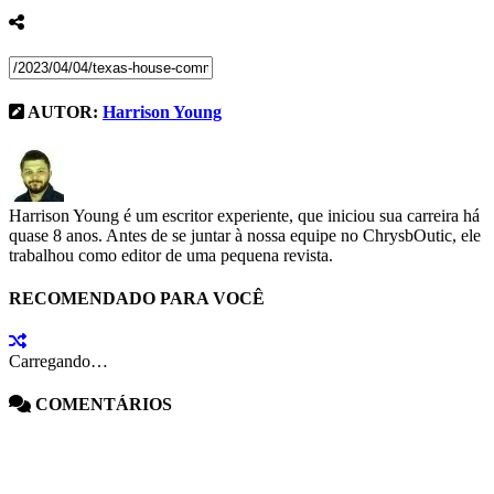
AUTOR:
Harrison Young
Harrison Young é um escritor experiente, que iniciou sua carreira há
quase 8 anos. Antes de se juntar à nossa equipe no ChrysbOutic, ele
trabalhou como editor de uma pequena revista.
RECOMENDADO PARA VOCÊ
Carregando…
COMENTÁRIOS