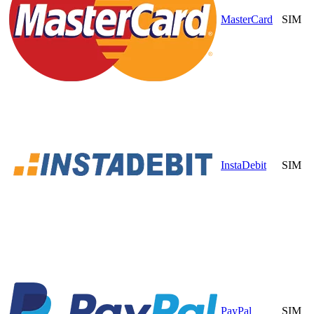
MasterCard
SIM
InstaDebit
SIM
PayPal
SIM