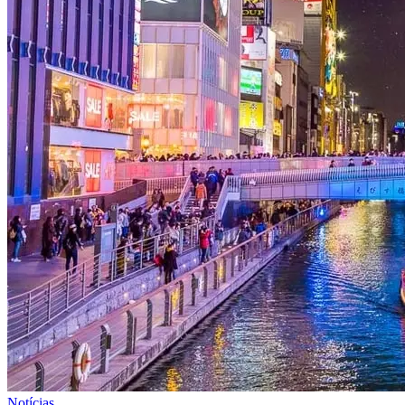
Notícias