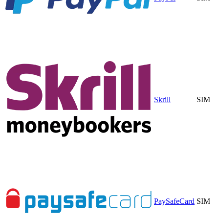
Skrill
SIM
PaySafeCard
SIM