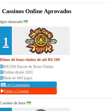
Cassinos Online Aprovados
tigre dourado
1
Bônus de boas-vindas de até R$ 100
R$1500 Pacote de Boas-Vindas
Online desde 2001
Mais de 600 jogos
Ler Comentário
Visite o Cassino
Cassino de luxo