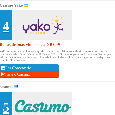
Cassino Yako
4
Bônus de boas-vindas de até R$ 99
#AD Somente novos clientes, depósito mínimo de £ 10, apostando 40x, aposta máxima de £ 5
com fundos de bônus.
Bônus de 100% até £ 99 + 99 rodadas grátis no 1º depósito.
Sem saque
máximo em ofertas de depósito.
Bônus de boas-vindas excluído para jogadores que depositam
com Skrill ou Neteller.
Ler Comentário
Visite o Cassino
casumo
5