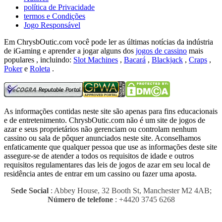
política de Privacidade
termos e Condições
Jogo Responsável
Em ChrysbOutic.com você pode ler as últimas notícias da indústria
de iGaming e aprender a jogar alguns dos
jogos de cassino
mais
populares , incluindo:
Slot Machines
,
Bacará
,
Blackjack
,
Craps
,
Poker
e
Roleta
.
As informações contidas neste site são apenas para fins educacionais
e de entretenimento.
ChrysbOutic.com não é um site de jogos de
azar e seus proprietários não gerenciam ou controlam nenhum
cassino ou sala de pôquer anunciados neste site.
Aconselhamos
enfaticamente que qualquer pessoa que use as informações deste site
assegure-se de atender a todos os requisitos de idade e outros
requisitos regulamentares das leis de jogos de azar em seu local de
residência antes de entrar em um cassino ou fazer uma aposta.
Sede Social
: Abbey House, 32 Booth St, Manchester M2 4AB;
Número de telefone
: +4420 3745 6268