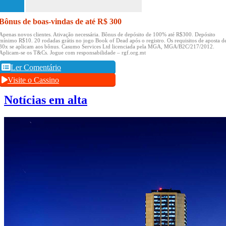
Bônus de boas-vindas de até R$ 300
Apenas novos clientes.
Ativação necessária.
Bônus de depósito de 100% até R$300.
Depósito
mínimo R$10.
20 rodadas grátis no jogo Book of Dead após o registro.
Os requisitos de aposta d
30x se aplicam aos bônus.
Casumo Services Ltd licenciada pela MGA, MGA/B2C/217/2012.
Aplicam-se os T&Cs.
Jogue com responsabilidade – rgf.org.mt
Ler Comentário
Visite o Cassino
Notícias em alta