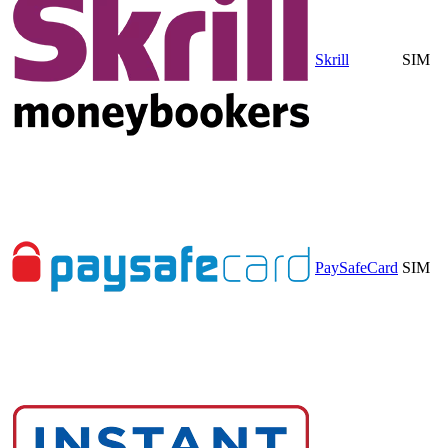
Skrill
SIM
PaySafeCard
SIM