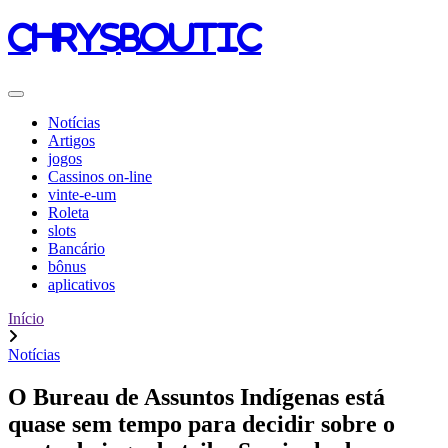
chrysboutic
Notícias
Artigos
jogos
Cassinos on-line
vinte-e-um
Roleta
slots
Bancário
bônus
aplicativos
Início
Notícias
O Bureau de Assuntos Indígenas está
quase sem tempo para decidir sobre o