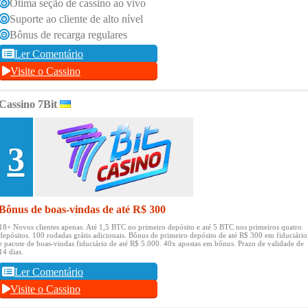
Ótima seção de cassino ao vivo
Suporte ao cliente de alto nível
Bônus de recarga regulares
Ler Comentário
Visite o Cassino
Cassino 7Bit
3
Bônus de boas-vindas de até R$ 300
18+ Novos clientes apenas.
Até 1,5 BTC no primeiro depósito e até 5 BTC nos primeiros quatro
depósitos.
100 rodadas grátis adicionais.
Bônus de primeiro depósito de até R$ 300 em fiduciário
e pacote de boas-vindas fiduciário de até R$ 5.000.
40x apostas em bônus.
Prazo de validade de
14 dias.
Ler Comentário
Visite o Cassino