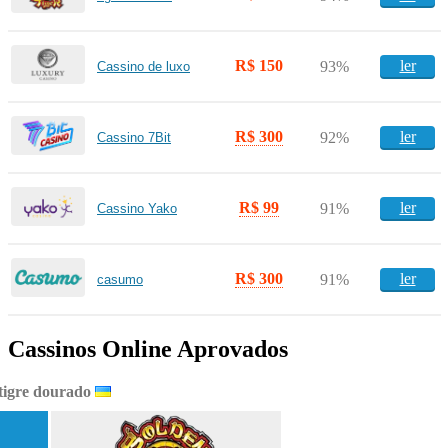
R$ 150
ler
93%
Cassino de luxo
R$ 300
ler
92%
Cassino 7Bit
R$ 99
ler
91%
Cassino Yako
R$ 300
ler
91%
casumo
Cassinos Online Aprovados
tigre dourado