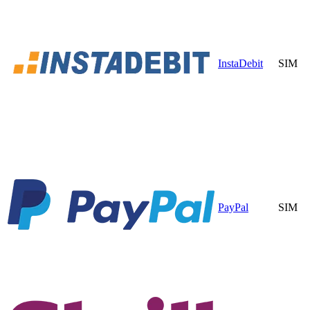
InstaDebit
SIM
PayPal
SIM