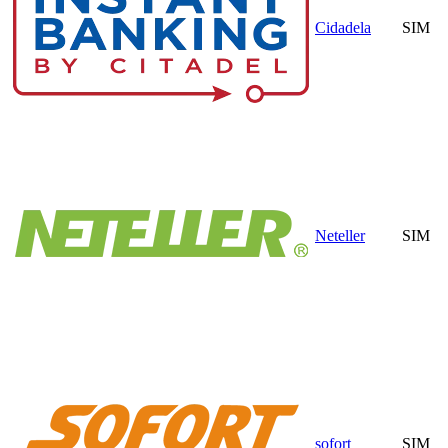
Cidadela
SIM
Neteller
SIM
sofort
SIM