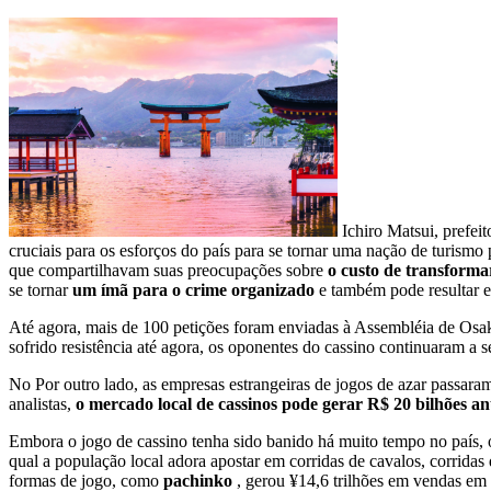
Ichiro Matsui, prefeit
cruciais para os esforços do país para se tornar uma nação de turismo
que compartilhavam suas preocupações sobre
o custo de transforma
se tornar
um ímã para o crime organizado
e também pode resultar
Até agora, mais de 100 petições foram enviadas à Assembléia de Osa
sofrido resistência até agora, os oponentes do cassino continuaram a 
No Por outro lado, as empresas estrangeiras de jogos de azar passar
analistas,
o mercado local de cassinos pode gerar R$ 20 bilhões a
Embora o jogo de cassino tenha sido banido há muito tempo no país, 
qual a população local adora apostar em corridas de cavalos, corridas 
formas de jogo, como
pachinko
, gerou ¥14,6 trilhões em vendas em