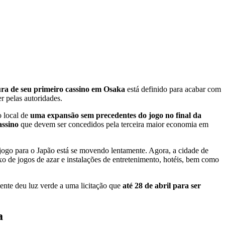
ura de seu primeiro cassino em Osaka
está definido para acabar com
r pelas autoridades.
o local de
uma expansão sem precedentes do jogo no final da
cassino
que devem ser concedidos pela terceira maior economia em
 jogo para o Japão está se movendo lentamente. Agora, a cidade de
 de jogos de azar e instalações de entretenimento, hotéis, bem como
ente deu luz verde a uma licitação que
até 28 de abril para ser
a