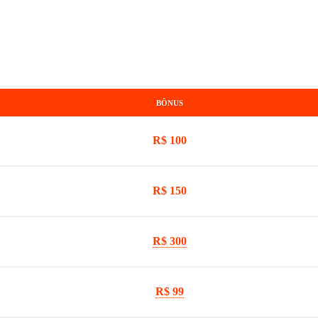
BÔNUS
R$ 100
R$ 150
R$ 300
R$ 99