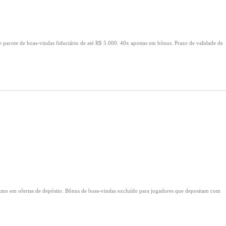
e pacote de boas-vindas fiduciário de até R$ 5.000.
40x apostas em bônus.
Prazo de validade de
mo em ofertas de depósito.
Bônus de boas-vindas excluído para jogadores que depositam com