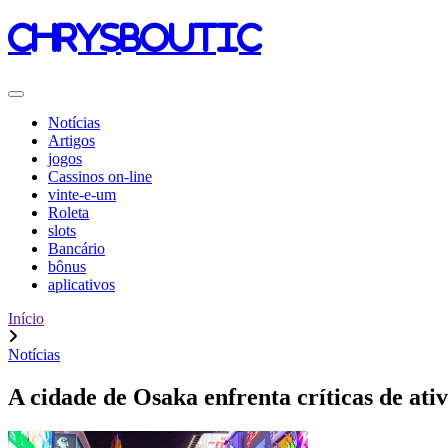
chrysboutic
Notícias
Artigos
jogos
Cassinos on-line
vinte-e-um
Roleta
slots
Bancário
bônus
aplicativos
Início
Notícias
A cidade de Osaka enfrenta críticas de ativi