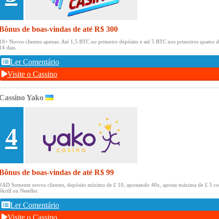
Bônus de boas-vindas de até R$ 300
18+ Novos clientes apenas.
Até 1,5 BTC no primeiro depósito e até 5 BTC nos primeiros quatro d
14 dias.
Ler Comentário
Visite o Cassino
Cassino Yako
4
Bônus de boas-vindas de até R$ 99
#AD Somente novos clientes, depósito mínimo de £ 10, apostando 40x, aposta máxima de £ 5 c
Skrill ou Neteller.
Ler Comentário
Visite o Cassino