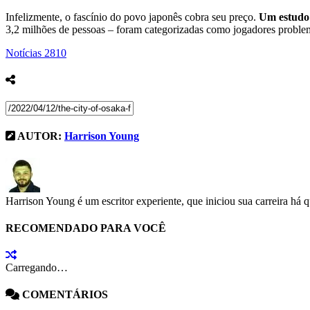
Infelizmente, o fascínio do povo japonês cobra seu preço.
Um estudo
3,2 milhões de pessoas – foram categorizadas como jogadores problemá
Notícias
2810
AUTOR:
Harrison Young
Harrison Young é um escritor experiente, que iniciou sua carreira há 
RECOMENDADO PARA VOCÊ
Carregando…
COMENTÁRIOS