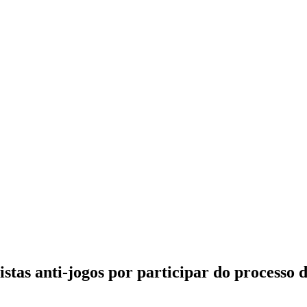
stas anti-jogos por participar do processo d