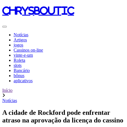
chrysboutic
Notícias
Artigos
jogos
Cassinos on-line
vinte-e-um
Roleta
slots
Bancário
bônus
aplicativos
Início
Notícias
A cidade de Rockford pode enfrentar
atraso na aprovação da licença do cassino