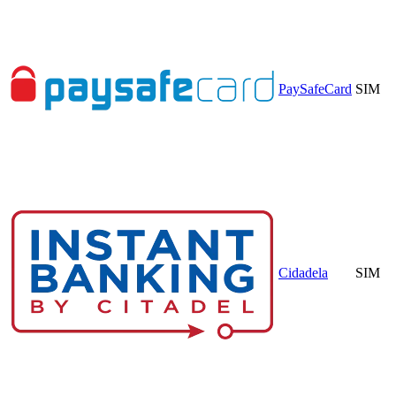
PaySafeCard
SIM
Cidadela
SIM