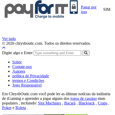
Pagar por
SIM
isso
Ver tudo
© 2026 chrysboutic.com. Todos os direitos reservados.
Digite algo e Enter
Sobre
Contate-nos
Autores
política de Privacidade
termos e Condições
Jogo Responsável
Em ChrysbOutic.com você pode ler as últimas notícias da indústria
de iGaming e aprender a jogar alguns dos
jogos de cassino
mais
populares , incluindo:
Slot Machines
,
Bacará
,
Blackjack
,
Craps
,
Poker
e
Roleta
.