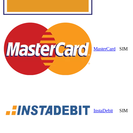
MasterCard
SIM
InstaDebit
SIM