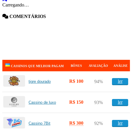
Carregando…
COMENTÁRIOS
BÔNUS
AVALIAÇÃO
ANÁLISE
CASSINOS QUE MELHOR PAGAM
R$ 100
ler
94%
tigre dourado
R$ 150
ler
93%
Cassino de luxo
R$ 300
ler
92%
Cassino 7Bit