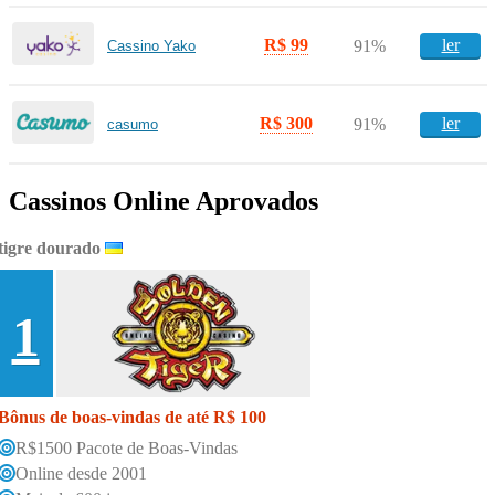
R$ 99
ler
91%
Cassino Yako
R$ 300
ler
91%
casumo
Cassinos Online Aprovados
tigre dourado
1
Bônus de boas-vindas de até R$ 100
R$1500 Pacote de Boas-Vindas
Online desde 2001