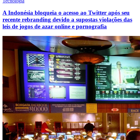
Tecnologia
A Indonésia bloqueia o acesso ao Twitter após seu
recente rebranding devido a supostas violações das
leis de jogos de azar online e pornografia