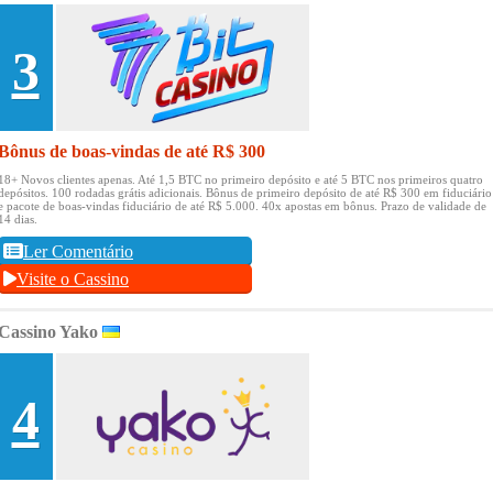
3
Bônus de boas-vindas de até R$ 300
18+ Novos clientes apenas.
Até 1,5 BTC no primeiro depósito e até 5 BTC nos primeiros quatro
depósitos.
100 rodadas grátis adicionais.
Bônus de primeiro depósito de até R$ 300 em fiduciário
e pacote de boas-vindas fiduciário de até R$ 5.000.
40x apostas em bônus.
Prazo de validade de
14 dias.
Ler Comentário
Visite o Cassino
Cassino Yako
4