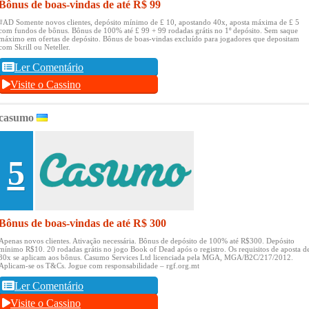
Bônus de boas-vindas de até R$ 99
#AD Somente novos clientes, depósito mínimo de £ 10, apostando 40x, aposta máxima de £ 5
com fundos de bônus.
Bônus de 100% até £ 99 + 99 rodadas grátis no 1º depósito.
Sem saque
máximo em ofertas de depósito.
Bônus de boas-vindas excluído para jogadores que depositam
com Skrill ou Neteller.
Ler Comentário
Visite o Cassino
casumo
5
Bônus de boas-vindas de até R$ 300
Apenas novos clientes.
Ativação necessária.
Bônus de depósito de 100% até R$300.
Depósito
mínimo R$10.
20 rodadas grátis no jogo Book of Dead após o registro.
Os requisitos de aposta d
30x se aplicam aos bônus.
Casumo Services Ltd licenciada pela MGA, MGA/B2C/217/2012.
Aplicam-se os T&Cs.
Jogue com responsabilidade – rgf.org.mt
Ler Comentário
Visite o Cassino