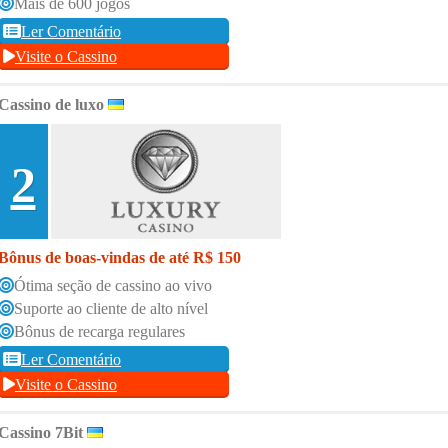
Mais de 600 jogos
Ler Comentário
Visite o Cassino
Cassino de luxo
2
Bônus de boas-vindas de até R$ 150
Ótima seção de cassino ao vivo
Suporte ao cliente de alto nível
Bônus de recarga regulares
Ler Comentário
Visite o Cassino
Cassino 7Bit