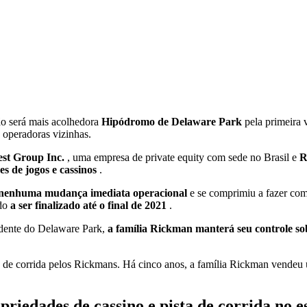
o será mais acolhedora
Hipódromo de Delaware Park
pela primeira
s operadoras vizinhas.
est Group Inc.
, uma empresa de private equity com sede no Brasil e
R
s de jogos e cassinos
.
e nenhuma mudança imediata operacional
e se comprimiu a fazer co
ado
a ser finalizado até o final de 2021
.
idente do Delaware Park,
a família Rickman manterá seu controle 
ta de corrida pelos Rickmans. Há cinco anos, a família Rickman vende
riedades de cassino e pista de corrida no e