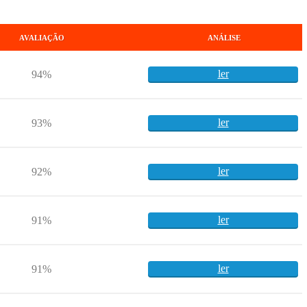
AVALIAÇÃO
ANÁLISE
ler
94%
ler
93%
ler
92%
ler
91%
ler
91%