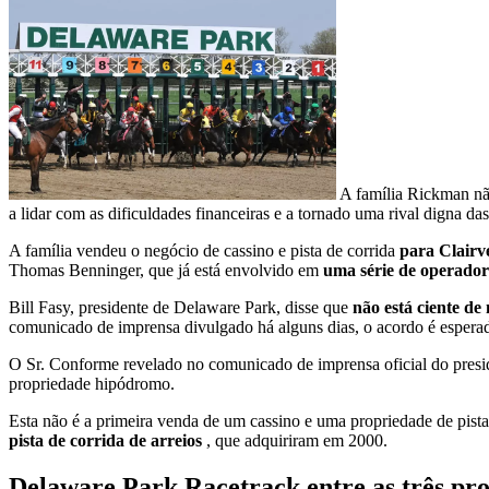
A família Rickman nã
a lidar com as dificuldades financeiras e a tornado uma rival digna da
A família vendeu o negócio de cassino e pista de corrida
para Clairv
Thomas Benninger, que já está envolvido em
uma série de operadore
Bill Fasy, presidente de Delaware Park, disse que
não está ciente d
comunicado de imprensa divulgado há alguns dias, o acordo é esper
O Sr. Conforme revelado no comunicado de imprensa oficial do pres
propriedade hipódromo.
Esta não é a primeira venda de um cassino e uma propriedade de pis
pista de corrida de arreios
, que adquiriram em 2000.
Delaware Park Racetrack entre as três prop