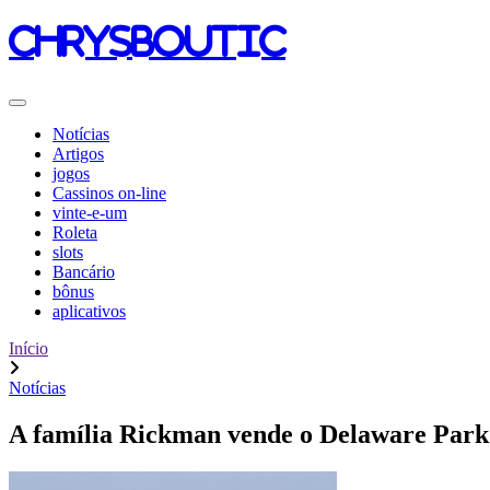
chrysboutic
Notícias
Artigos
jogos
Cassinos on-line
vinte-e-um
Roleta
slots
Bancário
bônus
aplicativos
Início
Notícias
A família Rickman vende o Delaware Park