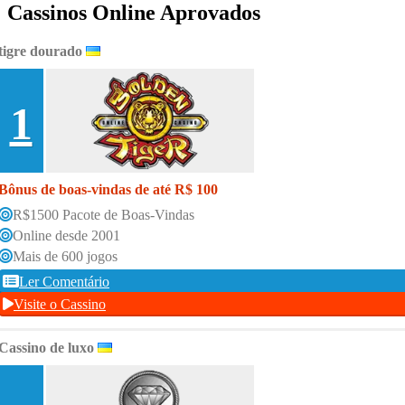
Cassinos Online Aprovados
tigre dourado
1
Bônus de boas-vindas de até R$ 100
R$1500 Pacote de Boas-Vindas
Online desde 2001
Mais de 600 jogos
Ler Comentário
Visite o Cassino
Cassino de luxo