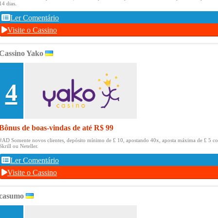
14 dias.
Ler Comentário
Visite o Cassino
Cassino Yako
4
Bônus de boas-vindas de até R$ 99
#AD Somente novos clientes, depósito mínimo de £ 10, apostando 40x, aposta máxima de £ 5 c
Skrill ou Neteller.
Ler Comentário
Visite o Cassino
casumo