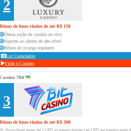
2
Bônus de boas-vindas de até R$ 150
Ótima seção de cassino ao vivo
Suporte ao cliente de alto nível
Bônus de recarga regulares
Ler Comentário
Visite o Cassino
Cassino 7Bit
3
Bônus de boas-vindas de até R$ 300
18+ Novos clientes apenas.
Até 1,5 BTC no primeiro depósito e até 5 BTC nos primeiros quatro d