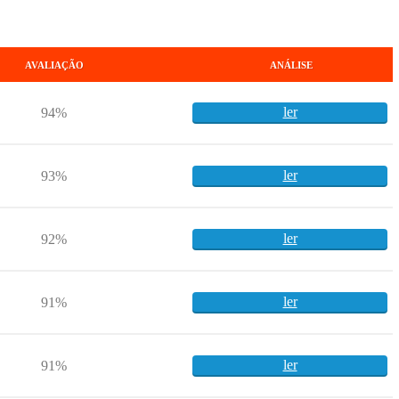
AVALIAÇÃO
ANÁLISE
ler
94%
ler
93%
ler
92%
ler
91%
ler
91%