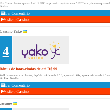
18+ Novos clientes apenas.
Até 1,5 BTC no primeiro depósito e até 5 BTC nos primeiros quatro d
14 dias.
Ler Comentário
Visite o Cassino
Cassino Yako
4
Bônus de boas-vindas de até R$ 99
#AD Somente novos clientes, depósito mínimo de £ 10, apostando 40x, aposta máxima de £ 5 c
Skrill ou Neteller.
Ler Comentário
Visite o Cassino
casumo