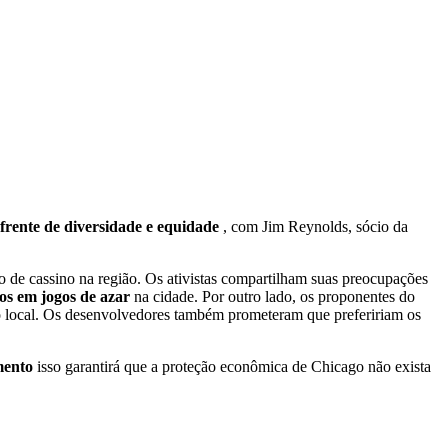
 frente de diversidade e equidade
, com Jim Reynolds, sócio da
o de cassino na região. Os ativistas compartilham suas preocupações
os em jogos de azar
na cidade. Por outro lado, os proponentes do
ão local. Os desenvolvedores também prometeram que prefeririam os
imento
isso garantirá que a proteção econômica de Chicago não exista