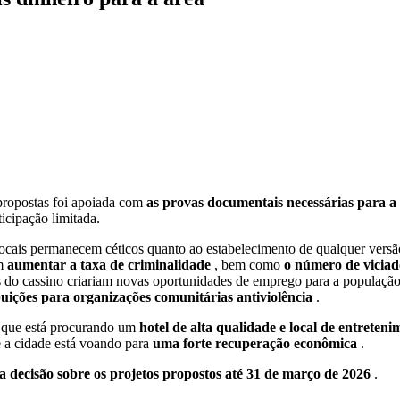
ropostas foi apoiada com
as provas documentais necessárias para a
icipação limitada.
locais permanecem céticos quanto ao estabelecimento de qualquer versã
ém
aumentar a taxa de criminalidade
, bem como
o número de viciad
es do cassino criariam novas oportunidades de emprego para a populaç
buições para organizações comunitárias antiviolência
.
se que está procurando um
hotel de alta qualidade e local de entreten
e a cidade está voando para
uma forte recuperação econômica
.
a decisão sobre os projetos propostos até 31 de março de 2026
.