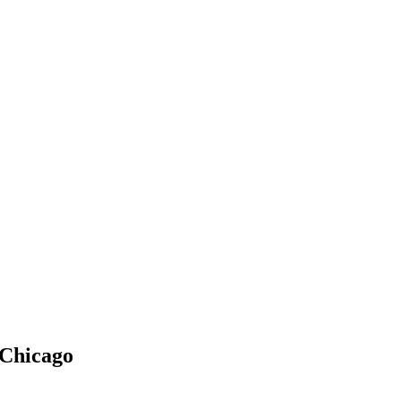
 Chicago