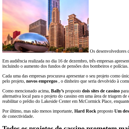
Os desenvolvedores d
Em audiência realizada no dia 16 de dezembro, três empresas aprese
incluindo o aumento dos fundos de pensões dos bombeiros e polícias.
Cada uma das empresas procurava apresentar o seu projeto como úni
pelo projeto,
novos empregos
, o dinheiro que seria devolvido à co
Como mencionado acima,
Bally’s
proposto
dois sites de cassino
para
alternativa local para o projeto do cassino em uma área de triagem 
reabilitar o prédio do Lakeside Center em McCormick Place, enquant
Por último, mas não menos importante,
Hard Rock
proposto
Um des
de conectividade.
Todos os projetos de cassino prometem mai