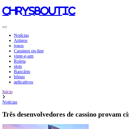
chrysboutic
Notícias
Artigos
jogos
Cassinos on-line
vinte-e-um
Roleta
slots
Bancário
bônus
aplicativos
Início
Notícias
Três desenvolvedores de cassino provam ci