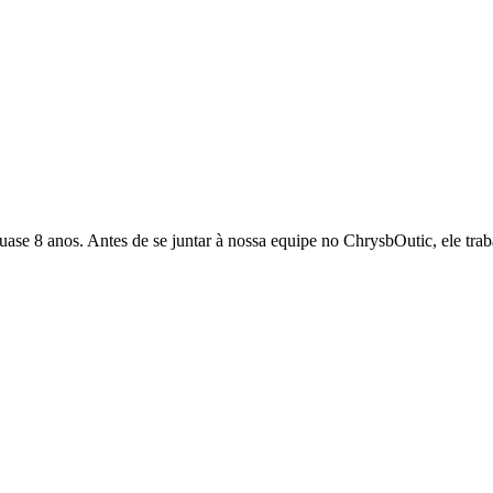
quase 8 anos. Antes de se juntar à nossa equipe no ChrysbOutic, ele tr