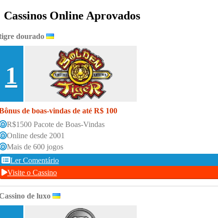
Cassinos Online Aprovados
tigre dourado
1
Bônus de boas-vindas de até R$ 100
R$1500 Pacote de Boas-Vindas
Online desde 2001
Mais de 600 jogos
Ler Comentário
Visite o Cassino
Cassino de luxo