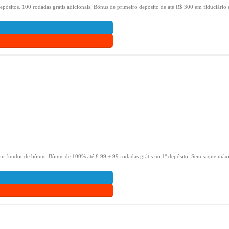
epósitos.
100 rodadas grátis adicionais.
Bônus de primeiro depósito de até R$ 300 em fiduciário 
om fundos de bônus.
Bônus de 100% até £ 99 + 99 rodadas grátis no 1º depósito.
Sem saque máxi