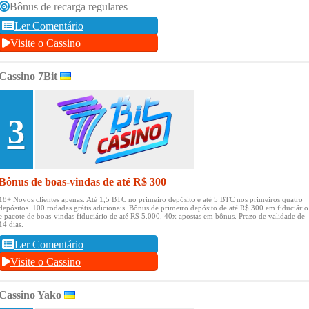
Bônus de recarga regulares
Ler Comentário
Visite o Cassino
Cassino 7Bit
3
Bônus de boas-vindas de até R$ 300
18+ Novos clientes apenas.
Até 1,5 BTC no primeiro depósito e até 5 BTC nos primeiros quatro
depósitos.
100 rodadas grátis adicionais.
Bônus de primeiro depósito de até R$ 300 em fiduciário
e pacote de boas-vindas fiduciário de até R$ 5.000.
40x apostas em bônus.
Prazo de validade de
14 dias.
Ler Comentário
Visite o Cassino
Cassino Yako