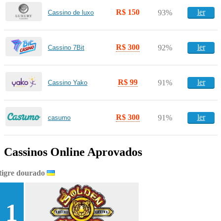
R$ 150
ler
93%
Cassino de luxo
R$ 300
ler
92%
Cassino 7Bit
R$ 99
ler
91%
Cassino Yako
R$ 300
ler
91%
casumo
Cassinos Online Aprovados
tigre dourado
1