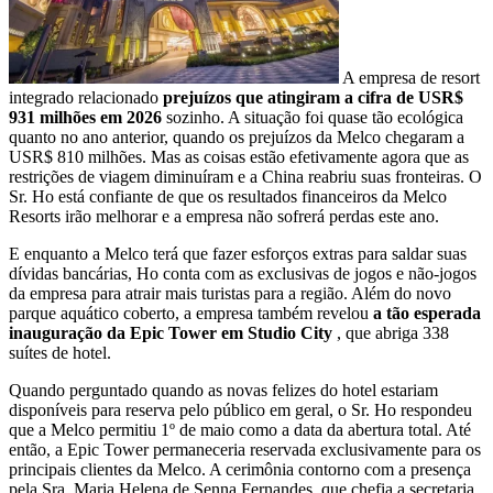
A empresa de resort
integrado relacionado
prejuízos que atingiram a cifra de USR$
931 milhões em 2026
sozinho. A situação foi quase tão ecológica
quanto no ano anterior, quando os prejuízos da Melco chegaram a
USR$ 810 milhões. Mas as coisas estão efetivamente agora que as
restrições de viagem diminuíram e a China reabriu suas fronteiras. O
Sr. Ho está confiante de que os resultados financeiros da Melco
Resorts irão melhorar e a empresa não sofrerá perdas este ano.
E enquanto a Melco terá que fazer esforços extras para saldar suas
dívidas bancárias, Ho conta com as exclusivas de jogos e não-jogos
da empresa para atrair mais turistas para a região. Além do novo
parque aquático coberto, a empresa também revelou
a tão esperada
inauguração da Epic Tower em Studio City
, que abriga 338
suítes de hotel.
Quando perguntado quando as novas felizes do hotel estariam
disponíveis para reserva pelo público em geral, o Sr. Ho respondeu
que a Melco permitiu 1º de maio como a data da abertura total. Até
então, a Epic Tower permaneceria reservada exclusivamente para os
principais clientes da Melco. A cerimônia contorno com a presença
pela Sra. Maria Helena de Senna Fernandes, que chefia a secretaria