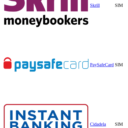
Skrill
SIM
PaySafeCard
SIM
Cidadela
SIM