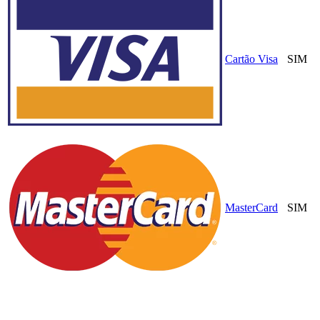
Cartão Visa
SIM
MasterCard
SIM