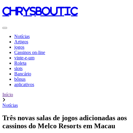
chrysboutic
Notícias
Artigos
jogos
Cassinos on-line
vinte-e-um
Roleta
slots
Bancário
bônus
aplicativos
Início
Notícias
Três novas salas de jogos adicionadas aos
cassinos do Melco Resorts em Macau