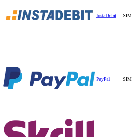
InstaDebit
SIM
PayPal
SIM