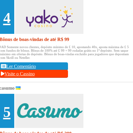
4
Bônus de boas-vindas de até R$ 99
#AD Somente novos clientes, depósito mínimo de £ 10, apostando 40x, aposta máxima de £ 5
com fundos de bônus.
Bônus de 100% até £ 99 + 99 rodadas grátis no 1º depósito.
Sem saque
máximo em ofertas de depósito.
Bônus de boas-vindas excluído para jogadores que depositam
com Skrill ou Neteller.
Ler Comentário
Visite o Cassino
casumo
5