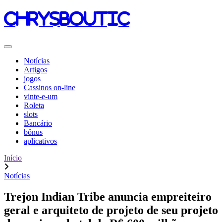
chrysboutic
Notícias
Artigos
jogos
Cassinos on-line
vinte-e-um
Roleta
slots
Bancário
bônus
aplicativos
Início
Notícias
Trejon Indian Tribe anuncia empreiteiro
geral e arquiteto de projeto de seu projeto