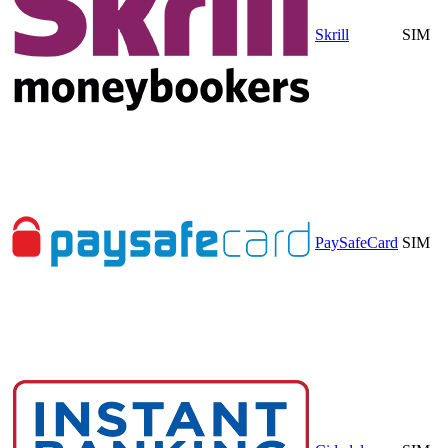
Skrill
SIM
PaySafeCard
SIM