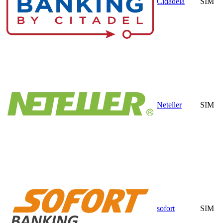
Cidadela
SIM
Neteller
SIM
sofort
SIM