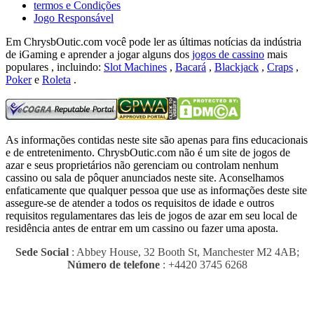
termos e Condições
Jogo Responsável
Em ChrysbOutic.com você pode ler as últimas notícias da indústria
de iGaming e aprender a jogar alguns dos
jogos de cassino
mais
populares , incluindo:
Slot Machines
,
Bacará
,
Blackjack
,
Craps
,
Poker
e
Roleta
.
As informações contidas neste site são apenas para fins educacionais
e de entretenimento.
ChrysbOutic.com não é um site de jogos de
azar e seus proprietários não gerenciam ou controlam nenhum
cassino ou sala de pôquer anunciados neste site.
Aconselhamos
enfaticamente que qualquer pessoa que use as informações deste site
assegure-se de atender a todos os requisitos de idade e outros
requisitos regulamentares das leis de jogos de azar em seu local de
residência antes de entrar em um cassino ou fazer uma aposta.
Sede Social
: Abbey House, 32 Booth St, Manchester M2 4AB;
Número de telefone
: +4420 3745 6268