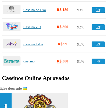
R$ 150
ler
93%
Cassino de luxo
R$ 300
ler
92%
Cassino 7Bit
R$ 99
ler
91%
Cassino Yako
R$ 300
ler
91%
casumo
Cassinos Online Aprovados
tigre dourado
1