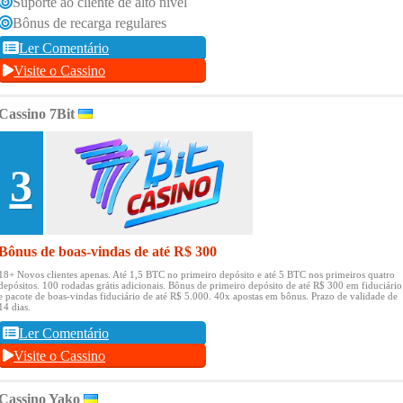
Suporte ao cliente de alto nível
Bônus de recarga regulares
Ler Comentário
Visite o Cassino
Cassino 7Bit
3
Bônus de boas-vindas de até R$ 300
18+ Novos clientes apenas.
Até 1,5 BTC no primeiro depósito e até 5 BTC nos primeiros quatro
depósitos.
100 rodadas grátis adicionais.
Bônus de primeiro depósito de até R$ 300 em fiduciário
e pacote de boas-vindas fiduciário de até R$ 5.000.
40x apostas em bônus.
Prazo de validade de
14 dias.
Ler Comentário
Visite o Cassino
Cassino Yako