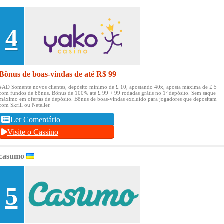
4
Bônus de boas-vindas de até R$ 99
#AD Somente novos clientes, depósito mínimo de £ 10, apostando 40x, aposta máxima de £ 5
com fundos de bônus.
Bônus de 100% até £ 99 + 99 rodadas grátis no 1º depósito.
Sem saque
máximo em ofertas de depósito.
Bônus de boas-vindas excluído para jogadores que depositam
com Skrill ou Neteller.
Ler Comentário
Visite o Cassino
casumo
5