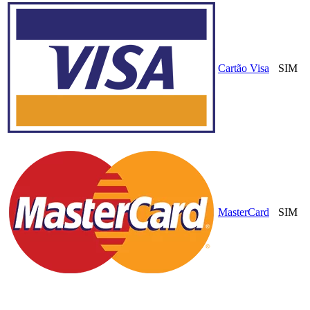
Cartão Visa
SIM
MasterCard
SIM