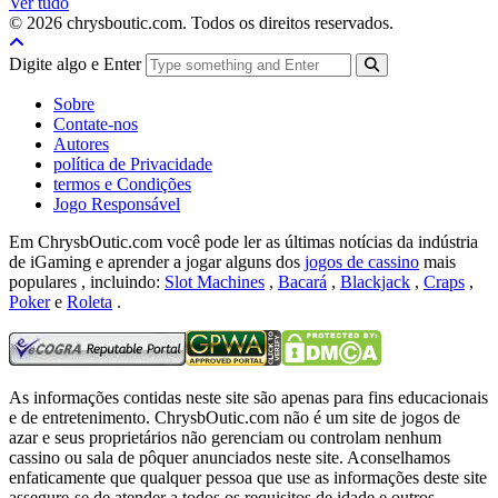
Ver tudo
© 2026 chrysboutic.com. Todos os direitos reservados.
Digite algo e Enter
Sobre
Contate-nos
Autores
política de Privacidade
termos e Condições
Jogo Responsável
Em ChrysbOutic.com você pode ler as últimas notícias da indústria
de iGaming e aprender a jogar alguns dos
jogos de cassino
mais
populares , incluindo:
Slot Machines
,
Bacará
,
Blackjack
,
Craps
,
Poker
e
Roleta
.
As informações contidas neste site são apenas para fins educacionais
e de entretenimento.
ChrysbOutic.com não é um site de jogos de
azar e seus proprietários não gerenciam ou controlam nenhum
cassino ou sala de pôquer anunciados neste site.
Aconselhamos
enfaticamente que qualquer pessoa que use as informações deste site
assegure-se de atender a todos os requisitos de idade e outros