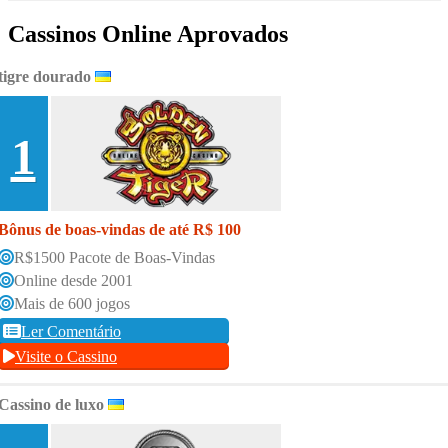
Cassinos Online Aprovados
tigre dourado
1
Bônus de boas-vindas de até R$ 100
R$1500 Pacote de Boas-Vindas
Online desde 2001
Mais de 600 jogos
Ler Comentário
Visite o Cassino
Cassino de luxo