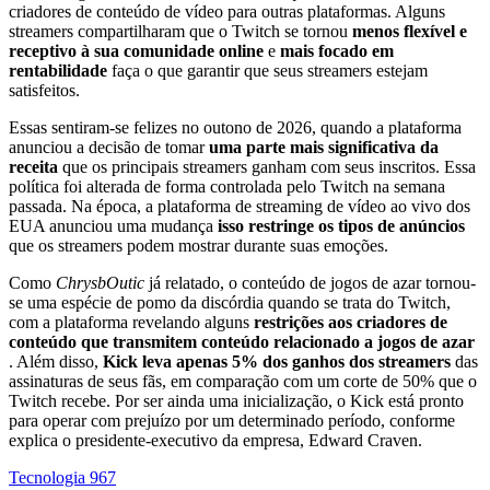
criadores de conteúdo de vídeo para outras plataformas. Alguns
streamers compartilharam que o Twitch se tornou
menos flexível e
receptivo à sua comunidade online
e
mais focado em
rentabilidade
faça o que garantir que seus streamers estejam
satisfeitos.
Essas sentiram-se felizes no outono de 2026, quando a plataforma
anunciou a decisão de tomar
uma parte mais significativa da
receita
que os principais streamers ganham com seus inscritos. Essa
política foi alterada de forma controlada pelo Twitch na semana
passada. Na época, a plataforma de streaming de vídeo ao vivo dos
EUA anunciou uma mudança
isso restringe os tipos de anúncios
que os streamers podem mostrar durante suas emoções.
Como
ChrysbOutic
já relatado, o conteúdo de jogos de azar tornou-
se uma espécie de pomo da discórdia quando se trata do Twitch,
com a plataforma revelando alguns
restrições aos criadores de
conteúdo que transmitem conteúdo relacionado a jogos de azar
. Além disso,
Kick leva apenas 5% dos ganhos dos streamers
das
assinaturas de seus fãs, em comparação com um corte de 50% que o
Twitch recebe. Por ser ainda uma inicialização, o Kick está pronto
para operar com prejuízo por um determinado período, conforme
explica o presidente-executivo da empresa, Edward Craven.
Tecnologia
967