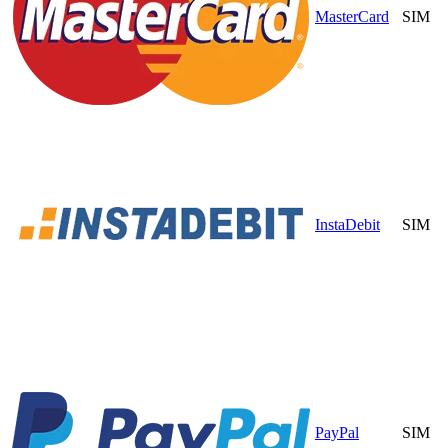
MasterCard
SIM
InstaDebit
SIM
PayPal
SIM