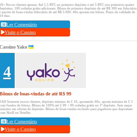
18+ Novos clientes apenas.
Até 1,5 BTC no primeiro depósito e até 5 BTC nos primeiros quatro
depósitos.
100 rodadas grátis adicionais.
Bônus de primeiro depósito de até R$ 300 em fiduciário
e pacote de boas-vindas fiduciário de até R$ 5.000.
40x apostas em bônus.
Prazo de validade de
14 dias.
Ler Comentário
Visite o Cassino
Cassino Yako
4
Bônus de boas-vindas de até R$ 99
#AD Somente novos clientes, depósito mínimo de £ 10, apostando 40x, aposta máxima de £ 5
com fundos de bônus.
Bônus de 100% até £ 99 + 99 rodadas grátis no 1º depósito.
Sem saque
máximo em ofertas de depósito.
Bônus de boas-vindas excluído para jogadores que depositam
com Skrill ou Neteller.
Ler Comentário
Visite o Cassino