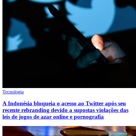
Tecnologia
A Indonésia bloqueia o acesso ao Twitter após seu
recente rebranding devido a supostas violações das
leis de jogos de azar online e pornografia