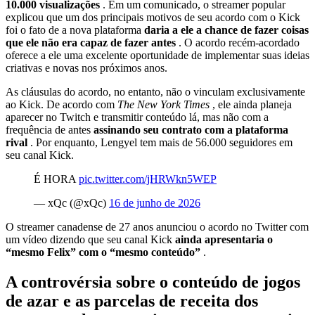
10.000 visualizações
. Em um comunicado, o streamer popular
explicou que um dos principais motivos de seu acordo com o Kick
foi o fato de a nova plataforma
daria a ele a chance de fazer coisas
que ele não era capaz de fazer antes
. O acordo recém-acordado
oferece a ele uma excelente oportunidade de implementar suas ideias
criativas e novas nos próximos anos.
As cláusulas do acordo, no entanto, não o vinculam exclusivamente
ao Kick. De acordo com
The New York Times
, ele ainda planeja
aparecer no Twitch e transmitir conteúdo lá, mas não com a
frequência de antes
assinando seu contrato com a plataforma
rival
. Por enquanto, Lengyel tem mais de 56.000 seguidores em
seu canal Kick.
É HORA
pic.twitter.com/jHRWkn5WEP
— xQc (@xQc)
16 de junho de 2026
O streamer canadense de 27 anos anunciou o acordo no Twitter com
um vídeo dizendo que seu canal Kick
ainda apresentaria o
“mesmo Felix” com o “mesmo conteúdo”
.
A controvérsia sobre o conteúdo de jogos
de azar e as parcelas de receita dos