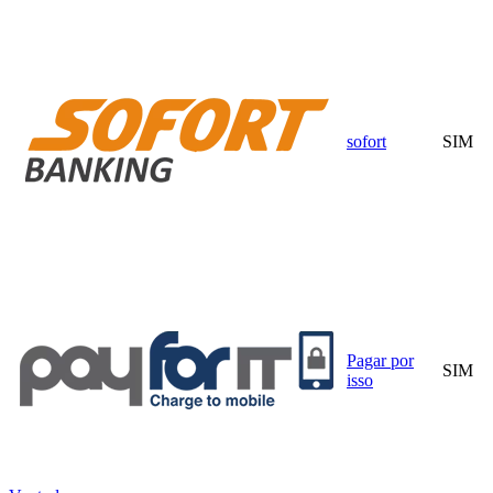
sofort
SIM
Pagar por
SIM
isso