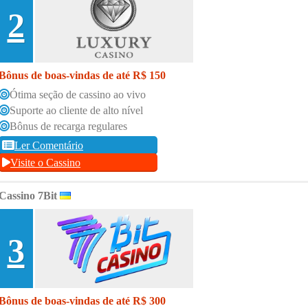
2
Bônus de boas-vindas de até R$ 150
Ótima seção de cassino ao vivo
Suporte ao cliente de alto nível
Bônus de recarga regulares
Ler Comentário
Visite o Cassino
Cassino 7Bit
3
Bônus de boas-vindas de até R$ 300