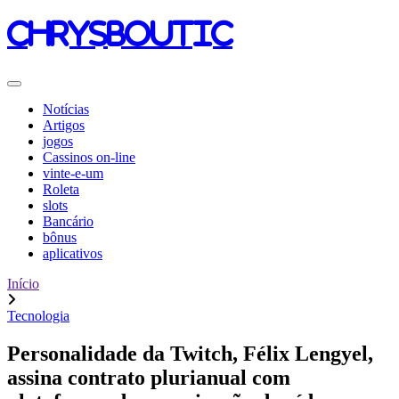
chrysboutic
Notícias
Artigos
jogos
Cassinos on-line
vinte-e-um
Roleta
slots
Bancário
bônus
aplicativos
Início
Tecnologia
Personalidade da Twitch, Félix Lengyel,
assina contrato plurianual com