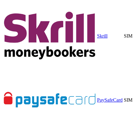
Skrill
SIM
PaySafeCard
SIM