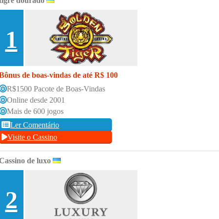
tigre dourado
1
Bônus de boas-vindas de até R$ 100
R$1500 Pacote de Boas-Vindas
Online desde 2001
Mais de 600 jogos
Ler Comentário
Visite o Cassino
Cassino de luxo
2