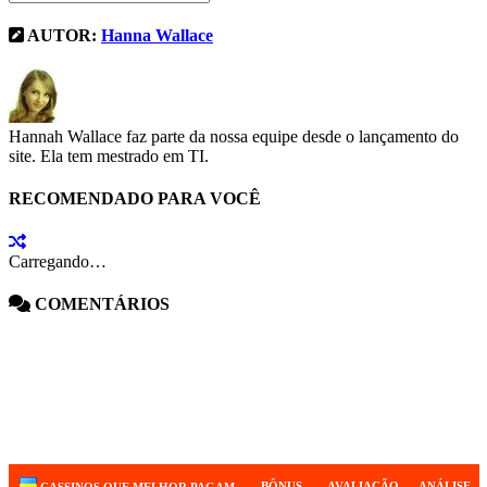
AUTOR:
Hanna Wallace
Hannah Wallace faz parte da nossa equipe desde o lançamento do
site. Ela tem mestrado em TI.
RECOMENDADO PARA VOCÊ
Carregando…
COMENTÁRIOS
BÔNUS
AVALIAÇÃO
ANÁLISE
CASSINOS QUE MELHOR PAGAM