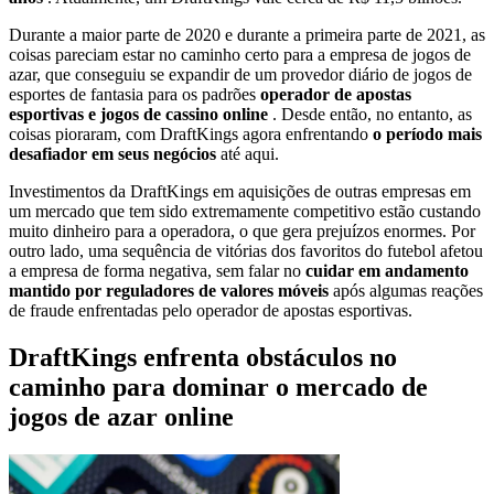
Durante a maior parte de 2020 e durante a primeira parte de 2021, as
coisas pareciam estar no caminho certo para a empresa de jogos de
azar, que conseguiu se expandir de um provedor diário de jogos de
esportes de fantasia para os padrões
operador de apostas
esportivas e jogos de cassino online
. Desde então, no entanto, as
coisas pioraram, com DraftKings agora enfrentando
o período mais
desafiador em seus negócios
até aqui.
Investimentos da DraftKings em aquisições de outras empresas em
um mercado que tem sido extremamente competitivo estão custando
muito dinheiro para a operadora, o que gera prejuízos enormes. Por
outro lado, uma sequência de vitórias dos favoritos do futebol afetou
a empresa de forma negativa, sem falar no
cuidar em andamento
mantido por reguladores de valores móveis
após algumas reações
de fraude enfrentadas pelo operador de apostas esportivas.
DraftKings enfrenta obstáculos no
caminho para dominar o mercado de
jogos de azar online