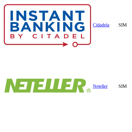
Cidadela
SIM
Neteller
SIM