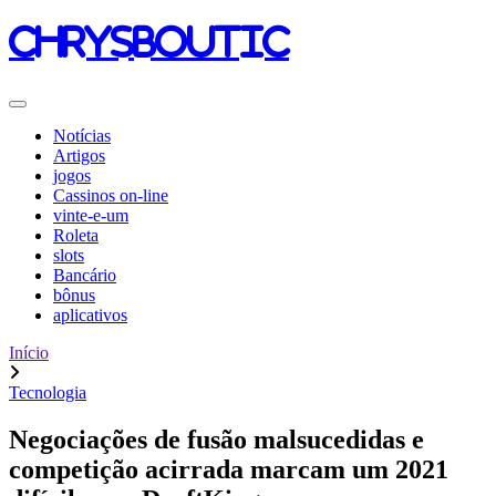
chrysboutic
Notícias
Artigos
jogos
Cassinos on-line
vinte-e-um
Roleta
slots
Bancário
bônus
aplicativos
Início
Tecnologia
Negociações de fusão malsucedidas e
competição acirrada marcam um 2021