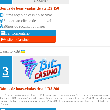
Bônus de boas-vindas de até R$ 150
Ótima seção de cassino ao vivo
Suporte ao cliente de alto nível
Bônus de recarga regulares
Ler Comentário
Visite o Cassino
Cassino 7Bit
3
Bônus de boas-vindas de até R$ 300
18+ Novos clientes apenas.
Até 1,5 BTC no primeiro depósito e até 5 BTC nos primeiros quatro
depósitos.
100 rodadas grátis adicionais.
Bônus de primeiro depósito de até R$ 300 em fiduciário
e pacote de boas-vindas fiduciário de até R$ 5.000.
40x apostas em bônus.
Prazo de validade de
14 dias.