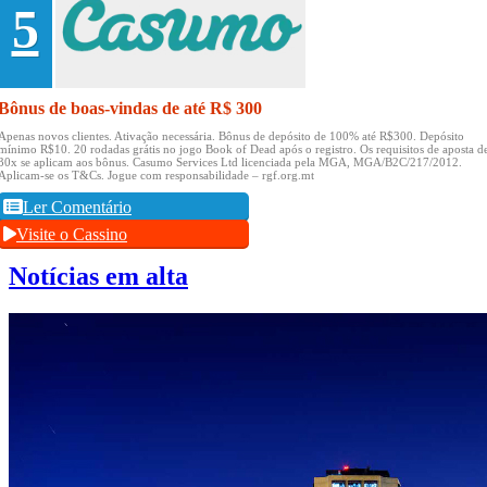
5
Bônus de boas-vindas de até R$ 300
Apenas novos clientes.
Ativação necessária.
Bônus de depósito de 100% até R$300.
Depósito
mínimo R$10.
20 rodadas grátis no jogo Book of Dead após o registro.
Os requisitos de aposta d
30x se aplicam aos bônus.
Casumo Services Ltd licenciada pela MGA, MGA/B2C/217/2012.
Aplicam-se os T&Cs.
Jogue com responsabilidade – rgf.org.mt
Ler Comentário
Visite o Cassino
Notícias em alta