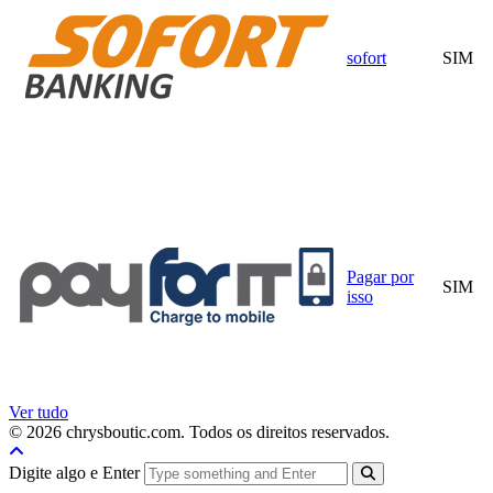
sofort
SIM
Pagar por
SIM
isso
Ver tudo
© 2026 chrysboutic.com. Todos os direitos reservados.
Digite algo e Enter