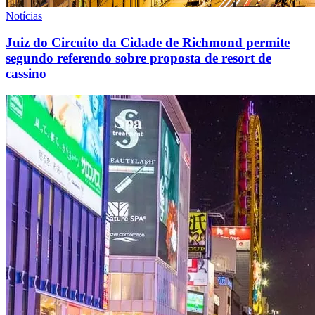
Notícias
Juiz do Circuito da Cidade de Richmond permite
segundo referendo sobre proposta de resort de
cassino