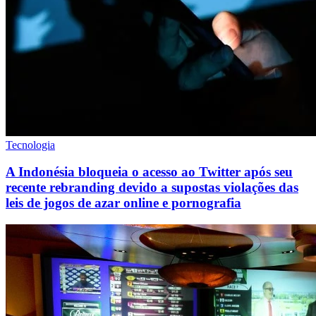
Tecnologia
A Indonésia bloqueia o acesso ao Twitter após seu
recente rebranding devido a supostas violações das
leis de jogos de azar online e pornografia