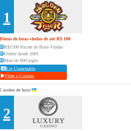
1
Bônus de boas-vindas de até R$ 100
R$1500 Pacote de Boas-Vindas
Online desde 2001
Mais de 600 jogos
Ler Comentário
Visite o Cassino
Cassino de luxo
2