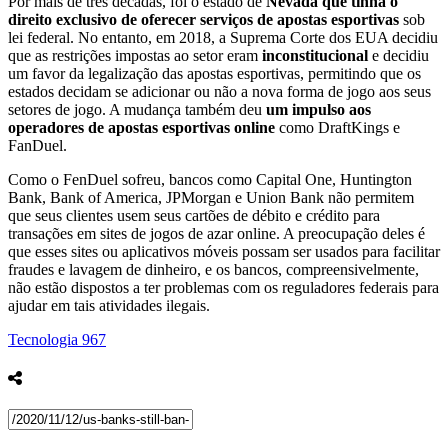
Por mais de três décadas, foi o estado de
Nevada que tinha o
direito exclusivo de oferecer serviços de apostas esportivas
sob
lei federal. No entanto, em 2018, a Suprema Corte dos EUA decidiu
que as restrições impostas ao setor eram
inconstitucional
e decidiu
um favor da legalização das apostas esportivas, permitindo que os
estados decidam se adicionar ou não a nova forma de jogo aos seus
setores de jogo. A mudança também deu
um impulso aos
operadores de apostas esportivas online
como DraftKings e
FanDuel.
Como o FenDuel sofreu, bancos como Capital One, Huntington
Bank, Bank of America, JPMorgan e Union Bank não permitem
que seus clientes usem seus cartões de débito e crédito para
transações em sites de jogos de azar online. A preocupação deles é
que esses sites ou aplicativos móveis possam ser usados ​​​​para facilitar
fraudes e lavagem de dinheiro, e os bancos, compreensivelmente,
não estão dispostos a ter problemas com os reguladores federais para
ajudar em tais atividades ilegais.
Tecnologia
967