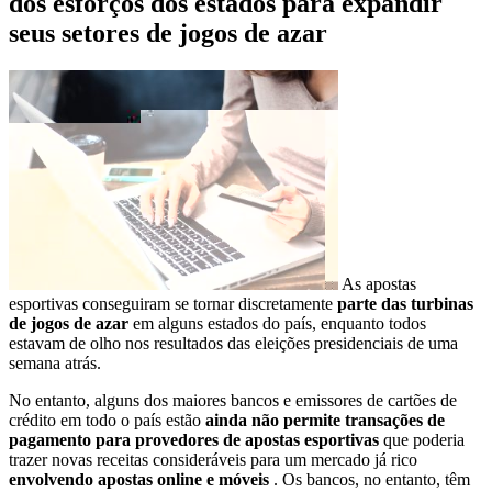
dos esforços dos estados para expandir
seus setores de jogos de azar
As apostas
esportivas conseguiram se tornar discretamente
parte das turbinas
de jogos de azar
em alguns estados do país, enquanto todos
estavam de olho nos resultados das eleições presidenciais de uma
semana atrás.
No entanto, alguns dos maiores bancos e emissores de cartões de
crédito em todo o país estão
ainda não permite transações de
pagamento para provedores de apostas esportivas
que poderia
trazer novas receitas consideráveis ​​​​para um mercado já rico
envolvendo apostas online e móveis
. Os bancos, no entanto, têm