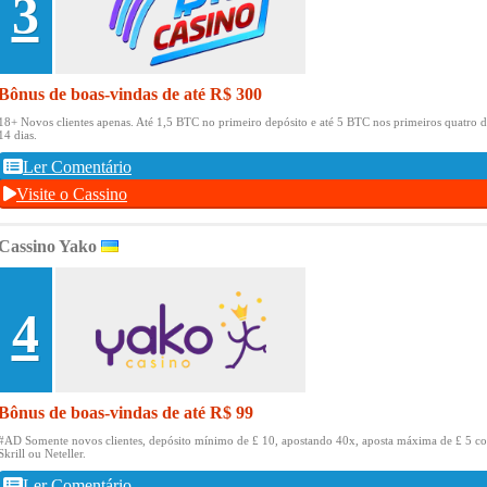
3
Bônus de boas-vindas de até R$ 300
18+ Novos clientes apenas.
Até 1,5 BTC no primeiro depósito e até 5 BTC nos primeiros quatro d
14 dias.
Ler Comentário
Visite o Cassino
Cassino Yako
4
Bônus de boas-vindas de até R$ 99
#AD Somente novos clientes, depósito mínimo de £ 10, apostando 40x, aposta máxima de £ 5 c
Skrill ou Neteller.
Ler Comentário