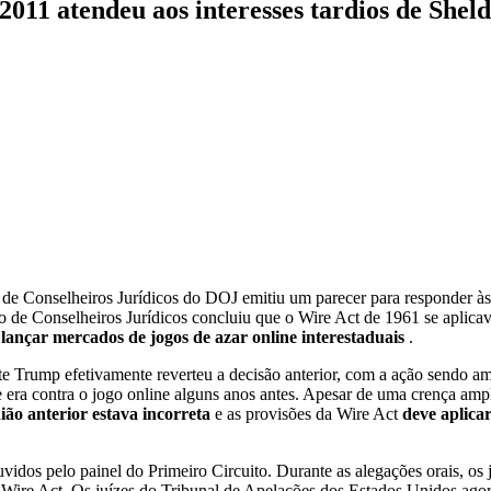
2011 atendeu aos interesses tardios de Sheld
e Conselheiros Jurídicos do DOJ emitiu um parecer para responder às 
o de Conselheiros Jurídicos concluiu que o Wire Act de 1961 se aplica
lançar mercados de jogos de azar online interestaduais
.
te Trump efetivamente reverteu a decisão anterior, com a ação sendo
 era contra o jogo online alguns anos antes. Apesar de uma crença ampl
ião anterior estava incorreta
e as provisões da Wire Act
deve aplica
idos pelo painel do Primeiro Circuito. Durante as alegações orais, os
Wire Act. Os juízes do Tribunal de Apelações dos Estados Unidos agora 