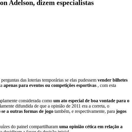
on Adelson, dizem especialistas
perguntas das loterias temporárias se elas pudessem
vender bilhetes
va
apenas para eventos ou competições esportivas
, com esta
 amplamente considerada como
um ato especial de boa vontade para o
amente difundida de que a opinião de 2011 era a correta, o
r-se a outras formas de jogo
também, e respectivamente, para
jogos
 juízes do painel compartilharam
uma opinião cética em relação a
decidiram a favor da decisão inicial.