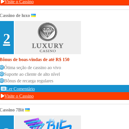
Visite o Cassino
Cassino de luxo
2
Bônus de boas-vindas de até R$ 150
Ótima seção de cassino ao vivo
Suporte ao cliente de alto nível
Bônus de recarga regulares
Ler Comentário
Visite o Cassino
Cassino 7Bit