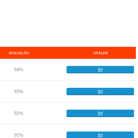
AVALIAÇÃO
ANÁLISE
ler
94%
ler
93%
ler
92%
ler
91%