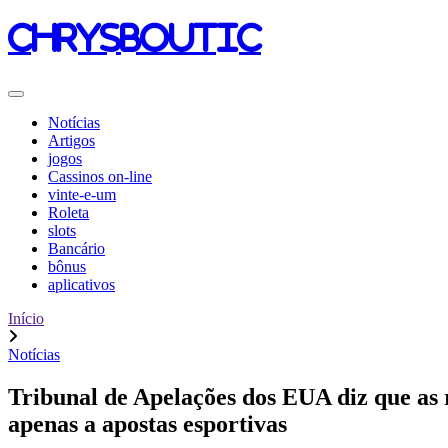
chrysboutic
Notícias
Artigos
jogos
Cassinos on-line
vinte-e-um
Roleta
slots
Bancário
bônus
aplicativos
Início
Notícias
Tribunal de Apelações dos EUA diz que as
apenas a apostas esportivas