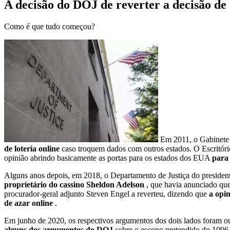
A decisão do DOJ de reverter a decisão de 
Como é que tudo começou?
Em 2011, o Gabinete d
de loteria online
caso troquem dados com outros estados. O Escritóri
opinião abrindo basicamente as portas para os estados dos EUA
para 
Alguns anos depois, em 2018, o Departamento de Justiça do presiden
proprietário do cassino Sheldon Adelson
, que havia anunciado que
procurador-geral adjunto Steven Engel a reverteu, dizendo que
a opin
de azar online
.
Em junho de 2020, os respectivos argumentos dos dois lados foram ouv
alguns dos argumentos do DOJ
sobre o escopo pretendido do 1096 