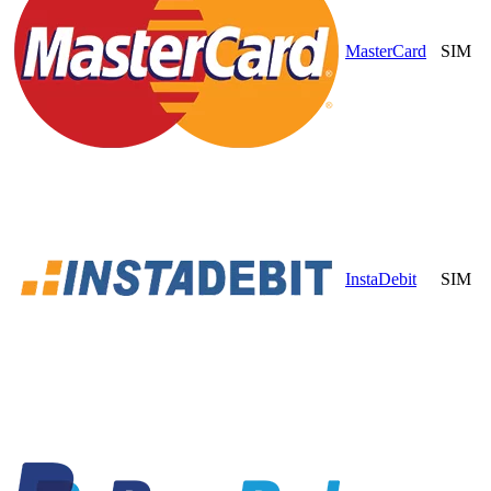
MasterCard
SIM
InstaDebit
SIM