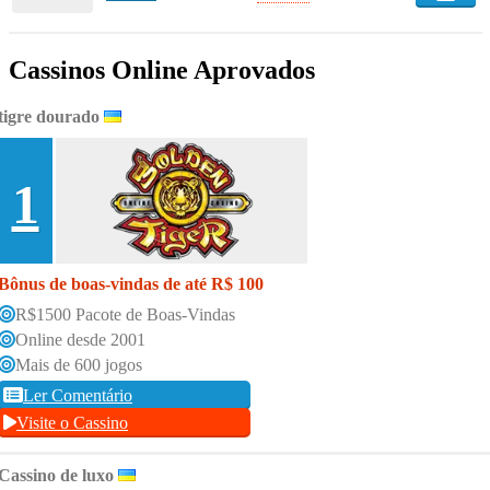
Cassinos Online Aprovados
tigre dourado
1
Bônus de boas-vindas de até R$ 100
R$1500 Pacote de Boas-Vindas
Online desde 2001
Mais de 600 jogos
Ler Comentário
Visite o Cassino
Cassino de luxo