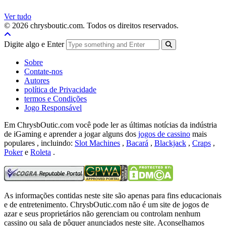
Ver tudo
© 2026 chrysboutic.com. Todos os direitos reservados.
Digite algo e Enter
Sobre
Contate-nos
Autores
política de Privacidade
termos e Condições
Jogo Responsável
Em ChrysbOutic.com você pode ler as últimas notícias da indústria
de iGaming e aprender a jogar alguns dos
jogos de cassino
mais
populares , incluindo:
Slot Machines
,
Bacará
,
Blackjack
,
Craps
,
Poker
e
Roleta
.
As informações contidas neste site são apenas para fins educacionais
e de entretenimento.
ChrysbOutic.com não é um site de jogos de
azar e seus proprietários não gerenciam ou controlam nenhum
cassino ou sala de pôquer anunciados neste site.
Aconselhamos