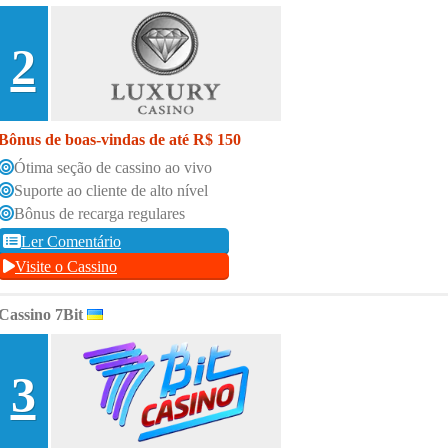
2
Bônus de boas-vindas de até R$ 150
Ótima seção de cassino ao vivo
Suporte ao cliente de alto nível
Bônus de recarga regulares
Ler Comentário
Visite o Cassino
Cassino 7Bit
3