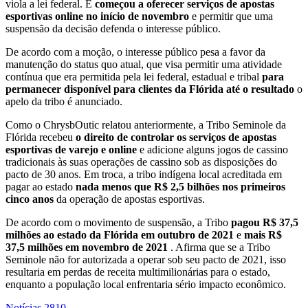
viola a lei federal. É
começou a oferecer serviços de apostas
esportivas online no início de novembro
e permitir que uma
suspensão da decisão defenda o interesse público.
De acordo com a moção, o interesse público pesa a favor da
manutenção do status quo atual, que visa permitir uma atividade
contínua que era permitida pela lei federal, estadual e tribal
para
permanecer disponível para clientes da Flórida até o resultado
o
apelo da tribo é anunciado.
Como o ChrysbOutic relatou anteriormente, a Tribo Seminole da
Flórida recebeu
o direito de controlar os serviços de apostas
esportivas de varejo e online
e adicione alguns jogos de cassino
tradicionais às suas operações de cassino sob as disposições do
pacto de 30 anos. Em troca, a tribo indígena local acreditada em
pagar ao estado
nada menos que R$ 2,5 bilhões nos primeiros
cinco anos
da operação de apostas esportivas.
De acordo com o movimento de suspensão, a Tribo
pagou R$ 37,5
milhões ao estado da Flórida em outubro de 2021
e
mais R$
37,5 milhões em novembro de 2021
. Afirma que se a Tribo
Seminole não for autorizada a operar sob seu pacto de 2021, isso
resultaria em perdas de receita multimilionárias para o estado,
enquanto a população local enfrentaria sério impacto econômico.
Notícias
2810