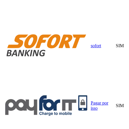
sofort
SIM
Pagar por
SIM
isso