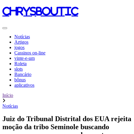
chrysboutic
Notícias
Artigos
jogos
Cassinos on-line
vinte-e-um
Roleta
slots
Bancário
bônus
aplicativos
Início
Notícias
Juiz do Tribunal Distrital dos EUA rejeita
moção da tribo Seminole buscando