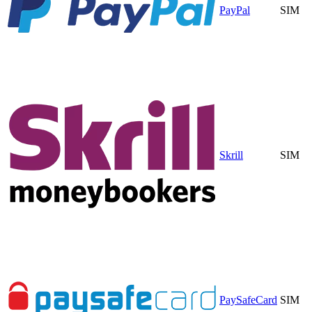
PayPal
SIM
Skrill
SIM
PaySafeCard
SIM