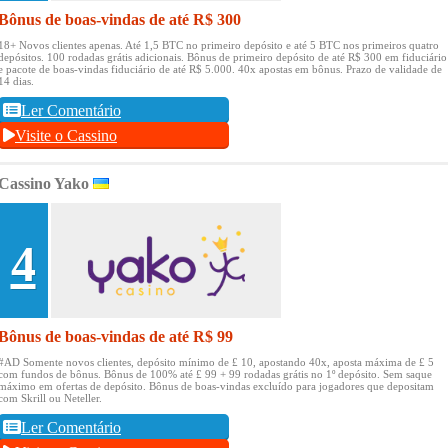
Bônus de boas-vindas de até R$ 300
18+ Novos clientes apenas.
Até 1,5 BTC no primeiro depósito e até 5 BTC nos primeiros quatro
depósitos.
100 rodadas grátis adicionais.
Bônus de primeiro depósito de até R$ 300 em fiduciário
e pacote de boas-vindas fiduciário de até R$ 5.000.
40x apostas em bônus.
Prazo de validade de
14 dias.
Ler Comentário
Visite o Cassino
Cassino Yako
4
Bônus de boas-vindas de até R$ 99
#AD Somente novos clientes, depósito mínimo de £ 10, apostando 40x, aposta máxima de £ 5
com fundos de bônus.
Bônus de 100% até £ 99 + 99 rodadas grátis no 1º depósito.
Sem saque
máximo em ofertas de depósito.
Bônus de boas-vindas excluído para jogadores que depositam
com Skrill ou Neteller.
Ler Comentário